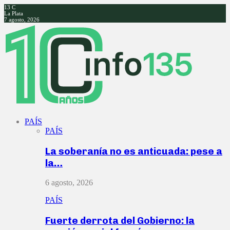
13
C
La Plata
7 agosto, 2026
Facebook
Twitter
Instagram
Youtube
PAÍS
PAÍS
La soberanía no es anticuada: pese a
la…
6 agosto, 2026
PAÍS
Fuerte derrota del Gobierno: la