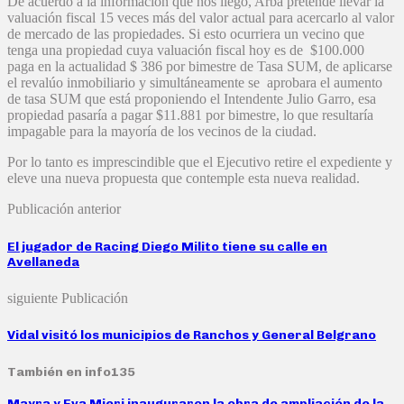
De acuerdo a la información que nos llegó, Arba pretende llevar la
valuación fiscal 15 veces más del valor actual para acercarlo al valor
de mercado de las propiedades. Si esto ocurriera un vecino que
tenga una propiedad cuya valuación fiscal hoy es de $100.000
paga en la actualidad $ 386 por bimestre de Tasa SUM, de aplicarse
el revalúo inmobiliario y simultáneamente se aprobara el aumento
de tasa SUM que está proponiendo el Intendente Julio Garro, esa
propiedad pasaría a pagar $11.881 por bimestre, lo que resultaría
impagable para la mayoría de los vecinos de la ciudad.
Por lo tanto es imprescindible que el Ejecutivo retire el expediente y
eleve una nueva propuesta que contemple esta nueva realidad.
Publicación anterior
El jugador de Racing Diego Milito tiene su calle en
Avellaneda
siguiente Publicación
Vidal visitó los municipios de Ranchos y General Belgrano
También en info135
Mayra y Eva Mieri inauguraron la obra de ampliación de la