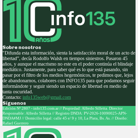
Sobre nosotros
"Difunda esta información, sienta la satisfacción moral de un acto de
libertad”, decía Rodolfo Walsh en tiempos siniestros. Pasaron 45
años, y aunque el macrismo no este en el poder continúa el blindaje
mediático. Justamente, para saber qué es lo que está pasando, sin
pasar por el filtro de los medios hegemónicos, te pedimos que, lejos
de abandonarnos, colabores con INFO135 para que podamos seguir
informándote y seguir siendo un espacio de libertad en medio de
tanta oscuridad.
Contacto:
info135web@gmail.com
Síguenos
Facebook
Twitter
Instagram
Youtube
Edición Nº 2807 - info135.com.ar // Propiedad: Alfredo Silletta. Director
Responsable: Alfredo Silletta // Registro DNDA: PV-2026-10090025-APN-
DNDA#MJ // Domicilio legal: calle 45 e/ 9 y 10, La Plata, Bs. As. // Diseño:
Rafael Guerrero