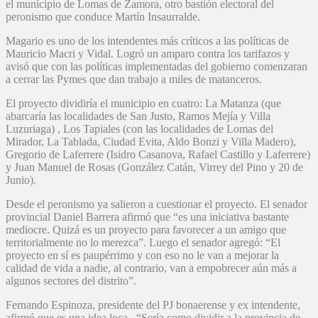
el municipio de Lomas de Zamora, otro bastión electoral del
peronismo que conduce Martín Insaurralde.
Magario es uno de los intendentes más críticos a las políticas de
Mauricio Macri y Vidal. Logró un amparo contra los tarifazos y
avisó que con las políticas implementadas del gobierno comenzaran
a cerrar las Pymes que dan trabajo a miles de matanceros.
El proyecto dividiría el municipio en cuatro: La Matanza (que
abarcaría las localidades de San Justo, Ramos Mejía y Villa
Luzuriaga) , Los Tapiales (con las localidades de Lomas del
Mirador, La Tablada, Ciudad Evita, Aldo Bonzi y Villa Madero),
Gregorio de Laferrere (Isidro Casanova, Rafael Castillo y Laferrere)
y Juan Manuel de Rosas (González Catán, Virrey del Pino y 20 de
Junio).
Desde el peronismo ya salieron a cuestionar el proyecto. El senador
provincial Daniel Barrera afirmó que “es una iniciativa bastante
mediocre. Quizá es un proyecto para favorecer a un amigo que
territorialmente no lo merezca”. Luego el senador agregó: “El
proyecto en sí es paupérrimo y con eso no le van a mejorar la
calidad de vida a nadie, al contrario, van a empobrecer aún más a
algunos sectores del distrito”.
Fernando Espinoza, presidente del PJ bonaerense y ex intendente,
afirmó que es una idea loca. “Sería como dividir a la provincia de