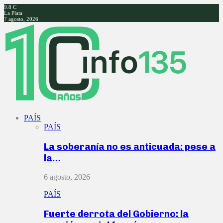
9.8
C
La Plata
7 agosto, 2026
Facebook
Twitter
Instagram
Youtube
PAÍS
PAÍS
La soberanía no es anticuada: pese a
la…
6 agosto, 2026
PAÍS
Fuerte derrota del Gobierno: la