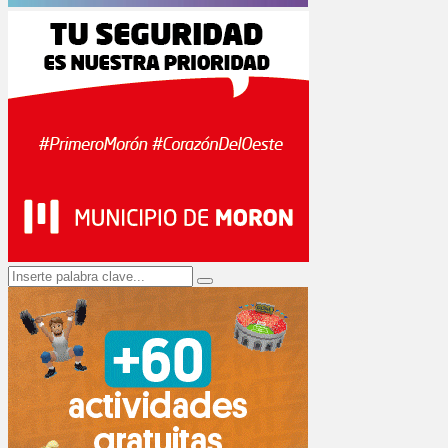
Search
Search
for: