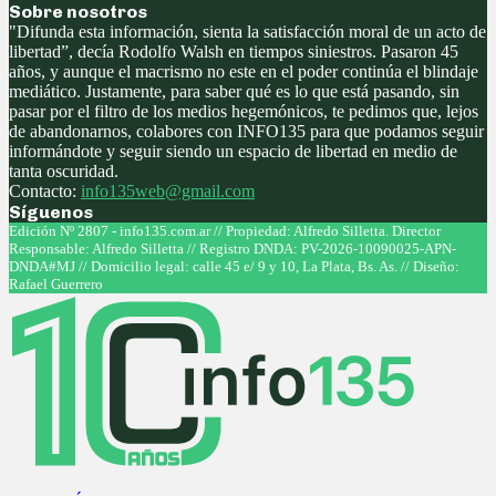
Sobre nosotros
"Difunda esta información, sienta la satisfacción moral de un acto de
libertad”, decía Rodolfo Walsh en tiempos siniestros. Pasaron 45
años, y aunque el macrismo no este en el poder continúa el blindaje
mediático. Justamente, para saber qué es lo que está pasando, sin
pasar por el filtro de los medios hegemónicos, te pedimos que, lejos
de abandonarnos, colabores con INFO135 para que podamos seguir
informándote y seguir siendo un espacio de libertad en medio de
tanta oscuridad.
Contacto:
info135web@gmail.com
Síguenos
Facebook
Twitter
Instagram
Youtube
Edición Nº 2807 - info135.com.ar // Propiedad: Alfredo Silletta. Director
Responsable: Alfredo Silletta // Registro DNDA: PV-2026-10090025-APN-
DNDA#MJ // Domicilio legal: calle 45 e/ 9 y 10, La Plata, Bs. As. // Diseño:
Rafael Guerrero
Facebook
Twitter
Instagram
Youtube