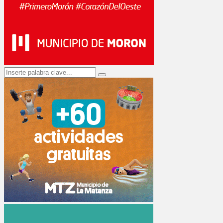
Search
Search
for: