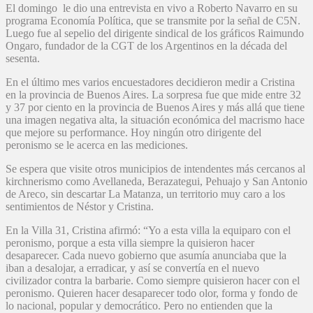
El domingo le dio una entrevista en vivo a Roberto Navarro en su
programa Economía Política, que se transmite por la señal de C5N.
Luego fue al sepelio del dirigente sindical de los gráficos Raimundo
Ongaro, fundador de la CGT de los Argentinos en la década del
sesenta.
En el último mes varios encuestadores decidieron medir a Cristina
en la provincia de Buenos Aires. La sorpresa fue que mide entre 32
y 37 por ciento en la provincia de Buenos Aires y más allá que tiene
una imagen negativa alta, la situación económica del macrismo hace
que mejore su performance. Hoy ningún otro dirigente del
peronismo se le acerca en las mediciones.
Se espera que visite otros municipios de intendentes más cercanos al
kirchnerismo como Avellaneda, Berazategui, Pehuajo y San Antonio
de Areco, sin descartar La Matanza, un territorio muy caro a los
sentimientos de Néstor y Cristina.
En la Villa 31, Cristina afirmó: “Yo a esta villa la equiparo con el
peronismo, porque a esta villa siempre la quisieron hacer
desaparecer. Cada nuevo gobierno que asumía anunciaba que la
iban a desalojar, a erradicar, y así se convertía en el nuevo
civilizador contra la barbarie. Como siempre quisieron hacer con el
peronismo. Quieren hacer desaparecer todo olor, forma y fondo de
lo nacional, popular y democrático. Pero no entienden que la