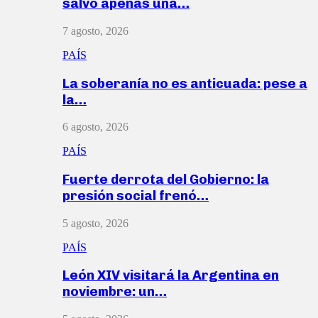
salvó apenas una…
7 agosto, 2026
PAÍS
La soberanía no es anticuada: pese a
la…
6 agosto, 2026
PAÍS
Fuerte derrota del Gobierno: la
presión social frenó…
5 agosto, 2026
PAÍS
León XIV visitará la Argentina en
noviembre: un…