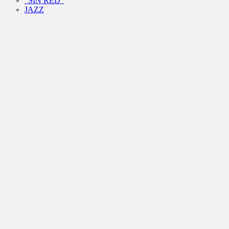
“SIN RED”
JAZZ