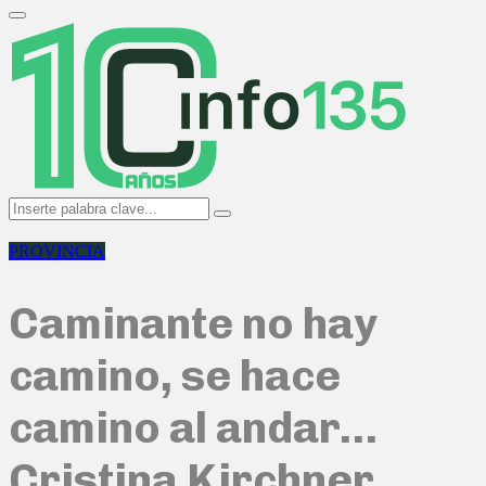
Search
for:
Primary
Menu
Search
Search
for:
PROVINCIA
Caminante no hay
camino, se hace
camino al andar…
Cristina Kirchner