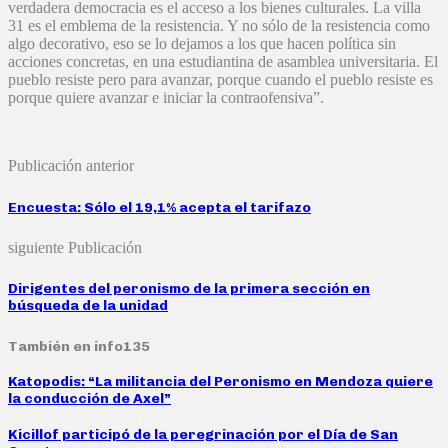
verdadera democracia es el acceso a los bienes culturales. La villa
31 es el emblema de la resistencia. Y no sólo de la resistencia como
algo decorativo, eso se lo dejamos a los que hacen política sin
acciones concretas, en una estudiantina de asamblea universitaria. El
pueblo resiste pero para avanzar, porque cuando el pueblo resiste es
porque quiere avanzar e iniciar la contraofensiva”.
Publicación anterior
Encuesta: Sólo el 19,1% acepta el tarifazo
siguiente Publicación
Dirigentes del peronismo de la primera sección en
búsqueda de la unidad
También en info135
Katopodis: “La militancia del Peronismo en Mendoza quiere
la conducción de Axel”
Kicillof participó de la peregrinación por el Día de San