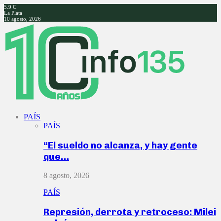
5.9
C
La Plata
10 agosto, 2026
Facebook
Twitter
Instagram
Youtube
PAÍS
PAÍS
“El sueldo no alcanza, y hay gente
que…
8 agosto, 2026
PAÍS
Represión, derrota y retroceso: Milei