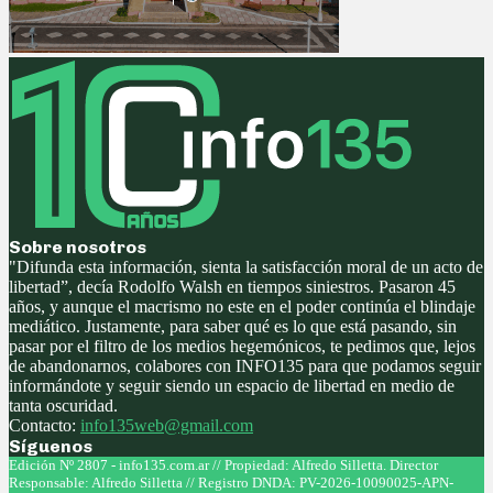
Sobre nosotros
"Difunda esta información, sienta la satisfacción moral de un acto de
libertad”, decía Rodolfo Walsh en tiempos siniestros. Pasaron 45
años, y aunque el macrismo no este en el poder continúa el blindaje
mediático. Justamente, para saber qué es lo que está pasando, sin
pasar por el filtro de los medios hegemónicos, te pedimos que, lejos
de abandonarnos, colabores con INFO135 para que podamos seguir
informándote y seguir siendo un espacio de libertad en medio de
tanta oscuridad.
Contacto:
info135web@gmail.com
Síguenos
Facebook
Twitter
Instagram
Youtube
Edición Nº 2807 - info135.com.ar // Propiedad: Alfredo Silletta. Director
Responsable: Alfredo Silletta // Registro DNDA: PV-2026-10090025-APN-