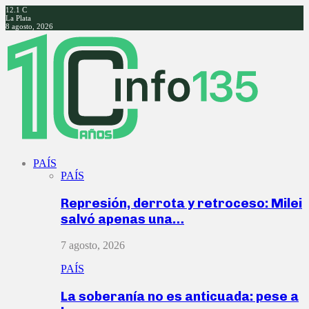
12.1
C
La Plata
8 agosto, 2026
Facebook
Twitter
Instagram
Youtube
PAÍS
PAÍS
Represión, derrota y retroceso: Milei
salvó apenas una…
7 agosto, 2026
PAÍS
La soberanía no es anticuada: pese a