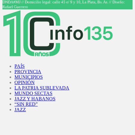
DNDA#MJ // Domicilio legal: calle 45 e/ 9 y 10, La Plata, Bs. As. // Diseño:
Rafael Guerrero
Facebook
Twitter
Instagram
Youtube
PAÍS
PROVINCIA
MUNICIPIOS
OPINIÓN
LA PATRIA SUBLEVADA
MUNDO SECTAS
JAZZ Y HABANOS
“SIN RED”
JAZZ