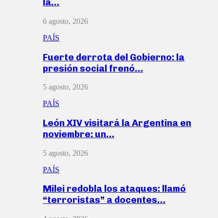
la…
6 agosto, 2026
PAÍS
Fuerte derrota del Gobierno: la
presión social frenó…
5 agosto, 2026
PAÍS
León XIV visitará la Argentina en
noviembre: un…
5 agosto, 2026
PAÍS
Milei redobla los ataques: llamó
“terroristas” a docentes…