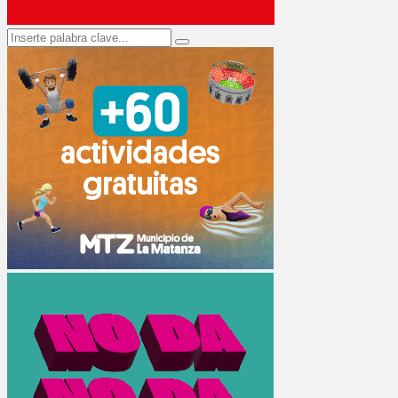
Search
Search
for: