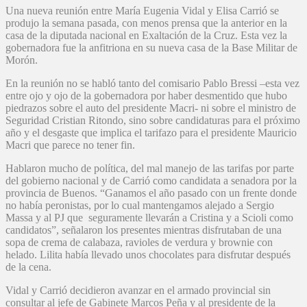
Una nueva reunión entre María Eugenia Vidal y Elisa Carrió se
produjo la semana pasada, con menos prensa que la anterior en la
casa de la diputada nacional en Exaltación de la Cruz. Esta vez la
gobernadora fue la anfitriona en su nueva casa de la Base Militar de
Morón.
En la reunión no se habló tanto del comisario Pablo Bressi –esta vez
entre ojo y ojo de la gobernadora por haber desmentido que hubo
piedrazos sobre el auto del presidente Macri- ni sobre el ministro de
Seguridad Cristian Ritondo, sino sobre candidaturas para el próximo
año y el desgaste que implica el tarifazo para el presidente Mauricio
Macri que parece no tener fin.
Hablaron mucho de política, del mal manejo de las tarifas por parte
del gobierno nacional y de Carrió como candidata a senadora por la
provincia de Buenos. “Ganamos el año pasado con un frente donde
no había peronistas, por lo cual mantengamos alejado a Sergio
Massa y al PJ que seguramente llevarán a Cristina y a Scioli como
candidatos”, señalaron los presentes mientras disfrutaban de una
sopa de crema de calabaza, ravioles de verdura y brownie con
helado. Lilita había llevado unos chocolates para disfrutar después
de la cena.
Vidal y Carrió decidieron avanzar en el armado provincial sin
consultar al jefe de Gabinete Marcos Peña y al presidente de la