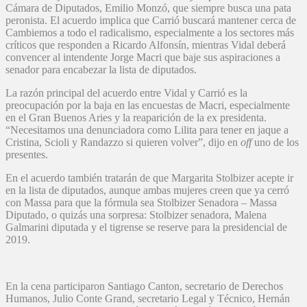
Cámara de Diputados, Emilio Monzó, que siempre busca una pata
peronista. El acuerdo implica que Carrió buscará mantener cerca de
Cambiemos a todo el radicalismo, especialmente a los sectores más
críticos que responden a Ricardo Alfonsín, mientras Vidal deberá
convencer al intendente Jorge Macri que baje sus aspiraciones a
senador para encabezar la lista de diputados.
La razón principal del acuerdo entre Vidal y Carrió es la
preocupación por la baja en las encuestas de Macri, especialmente
en el Gran Buenos Aries y la reaparición de la ex presidenta.
“Necesitamos una denunciadora como Lilita para tener en jaque a
Cristina, Scioli y Randazzo si quieren volver”, dijo en
off
uno de los
presentes.
En el acuerdo también tratarán de que Margarita Stolbizer acepte ir
en la lista de diputados, aunque ambas mujeres creen que ya cerró
con Massa para que la fórmula sea Stolbizer Senadora – Massa
Diputado, o quizás una sorpresa: Stolbizer senadora, Malena
Galmarini diputada y el tigrense se reserve para la presidencial de
2019.
En la cena participaron Santiago Canton, secretario de Derechos
Humanos, Julio Conte Grand, secretario Legal y Técnico, Hernán