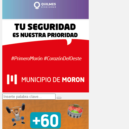
Search
Search
for: