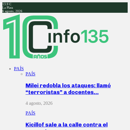
13.9
C
La Plata
6 agosto, 2026
Facebook
Twitter
Instagram
Youtube
PAÍS
PAÍS
Milei redobla los ataques: llamó
“terroristas” a docentes…
4 agosto, 2026
PAÍS
Kicillof sale a la calle contra el