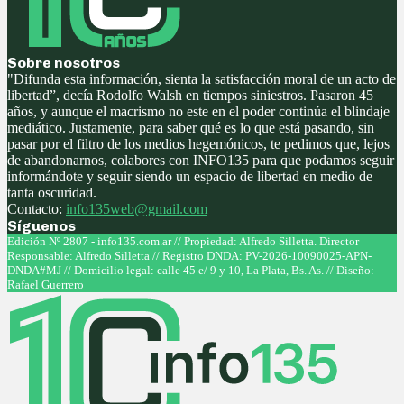
Sobre nosotros
"Difunda esta información, sienta la satisfacción moral de un acto de
libertad”, decía Rodolfo Walsh en tiempos siniestros. Pasaron 45
años, y aunque el macrismo no este en el poder continúa el blindaje
mediático. Justamente, para saber qué es lo que está pasando, sin
pasar por el filtro de los medios hegemónicos, te pedimos que, lejos
de abandonarnos, colabores con INFO135 para que podamos seguir
informándote y seguir siendo un espacio de libertad en medio de
tanta oscuridad.
Contacto:
info135web@gmail.com
Síguenos
Facebook
Twitter
Instagram
Youtube
Edición Nº 2807 - info135.com.ar // Propiedad: Alfredo Silletta. Director
Responsable: Alfredo Silletta // Registro DNDA: PV-2026-10090025-APN-
DNDA#MJ // Domicilio legal: calle 45 e/ 9 y 10, La Plata, Bs. As. // Diseño:
Rafael Guerrero