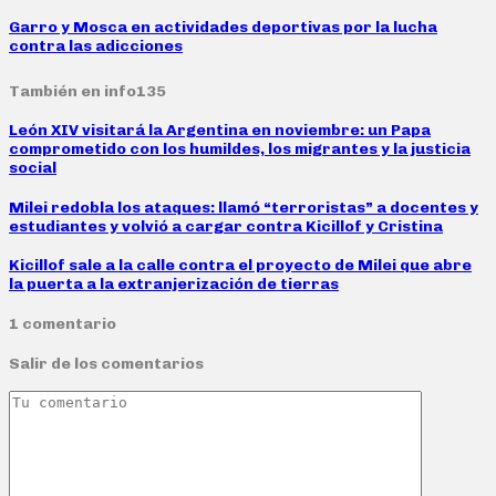
Garro y Mosca en actividades deportivas por la lucha
contra las adicciones
También en info135
León XIV visitará la Argentina en noviembre: un Papa
comprometido con los humildes, los migrantes y la justicia
social
Milei redobla los ataques: llamó “terroristas” a docentes y
estudiantes y volvió a cargar contra Kicillof y Cristina
Kicillof sale a la calle contra el proyecto de Milei que abre
la puerta a la extranjerización de tierras
1 comentario
Salir de los comentarios