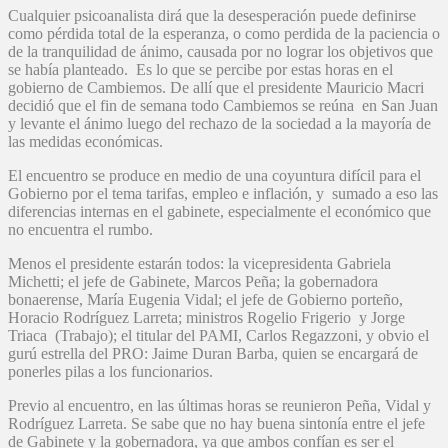
Cualquier psicoanalista dirá que la desesperación puede definirse
como pérdida total de la esperanza, o como perdida de la paciencia o
de la tranquilidad de ánimo, causada por no lograr los objetivos que
se había planteado. Es lo que se percibe por estas horas en el
gobierno de Cambiemos. De allí que el presidente Mauricio Macri
decidió que el fin de semana todo Cambiemos se reúna en San Juan
y levante el ánimo luego del rechazo de la sociedad a la mayoría de
las medidas económicas.
El encuentro se produce en medio de una coyuntura difícil para el
Gobierno por el tema tarifas, empleo e inflación, y sumado a eso las
diferencias internas en el gabinete, especialmente el económico que
no encuentra el rumbo.
Menos el presidente estarán todos: la vicepresidenta Gabriela
Michetti; el jefe de Gabinete, Marcos Peña; la gobernadora
bonaerense, María Eugenia Vidal; el jefe de Gobierno porteño,
Horacio Rodríguez Larreta; ministros Rogelio Frigerio y Jorge
Triaca (Trabajo); el titular del PAMI, Carlos Regazzoni, y obvio el
gurú estrella del PRO: Jaime Duran Barba, quien se encargará de
ponerles pilas a los funcionarios.
Previo al encuentro, en las últimas horas se reunieron Peña, Vidal y
Rodríguez Larreta. Se sabe que no hay buena sintonía entre el jefe
de Gabinete y la gobernadora, ya que ambos confían es ser el