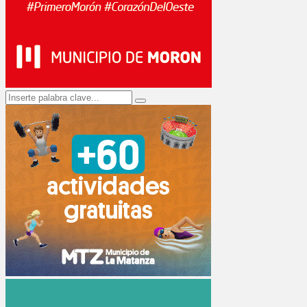
Search
Search
for: