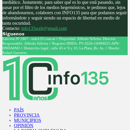
mediático. Justamente, para saber qué es lo que está pasando, sin
pasar por el filtro de los medios hegemónicos, te pedimos que, lejos
de abandonarnos, colabores con INFO135 para que podamos seguir
informándote y seguir siendo un espacio de libertad en medio de
tanta oscuridad.
Contacto:
info135web@gmail.com
Síguenos
Facebook
Twitter
Instagram
Youtube
Edición Nº 2807 - info135.com.ar // Propiedad: Alfredo Silletta. Director
Responsable: Alfredo Silletta // Registro DNDA: PV-2026-10090025-APN-
DNDA#MJ // Domicilio legal: calle 45 e/ 9 y 10, La Plata, Bs. As. // Diseño:
Rafael Guerrero
Facebook
Twitter
Instagram
Youtube
PAÍS
PROVINCIA
MUNICIPIOS
OPINIÓN