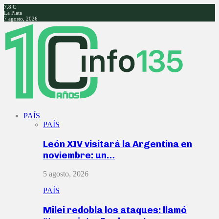
7.8
C
La Plata
7 agosto, 2026
Facebook
Twitter
Instagram
Youtube
PAÍS
PAÍS
León XIV visitará la Argentina en
noviembre: un…
5 agosto, 2026
PAÍS
Milei redobla los ataques: llamó