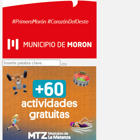
Search
Search
for: