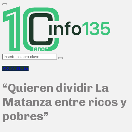
Search
for:
Primary
Menu
Search
Search
for:
PROVINCIA
“Quieren dividir La
Matanza entre ricos y
pobres”