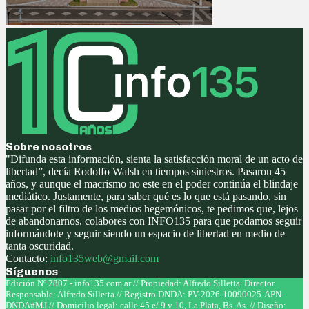
Sobre nosotros
"Difunda esta información, sienta la satisfacción moral de un acto de
libertad”, decía Rodolfo Walsh en tiempos siniestros. Pasaron 45
años, y aunque el macrismo no este en el poder continúa el blindaje
mediático. Justamente, para saber qué es lo que está pasando, sin
pasar por el filtro de los medios hegemónicos, te pedimos que, lejos
de abandonarnos, colabores con INFO135 para que podamos seguir
informándote y seguir siendo un espacio de libertad en medio de
tanta oscuridad.
Contacto:
info135web@gmail.com
Síguenos
Facebook
Twitter
Instagram
Youtube
Edición Nº 2807 - info135.com.ar // Propiedad: Alfredo Silletta. Director
Responsable: Alfredo Silletta // Registro DNDA: PV-2026-10090025-APN-
DNDA#MJ // Domicilio legal: calle 45 e/ 9 y 10, La Plata, Bs. As. // Diseño: