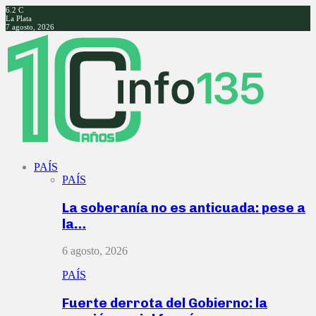
6.2
C
La Plata
7 agosto, 2026
Facebook
Twitter
Instagram
Youtube
PAÍS
PAÍS
La soberanía no es anticuada: pese a
la…
6 agosto, 2026
PAÍS
Fuerte derrota del Gobierno: la