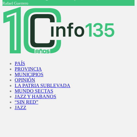
Rafael Guerrero
Facebook
Twitter
Instagram
Youtube
PAÍS
PROVINCIA
MUNICIPIOS
OPINIÓN
LA PATRIA SUBLEVADA
MUNDO SECTAS
JAZZ Y HABANOS
“SIN RED”
JAZZ