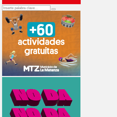
Search
Search
for: