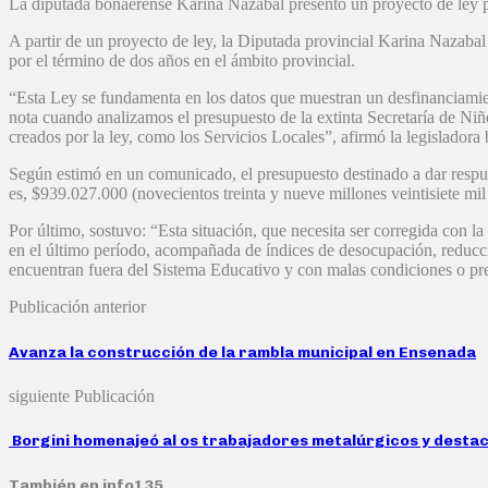
La diputada bonaerense Karina Nazabal presentó un proyecto de ley p
A partir de un proyecto de ley, la Diputada provincial Karina Nazaba
por el término de dos años en el ámbito provincial.
“Esta Ley se fundamenta en los datos que muestran un desfinanciamien
nota cuando analizamos el presupuesto de la extinta Secretaría de Niñ
creados por la ley, como los Servicios Locales”, afirmó la legisladora
Según estimó en un comunicado, el presupuesto destinado a dar respues
es, $939.027.000 (novecientos treinta y nueve millones veintisiete mi
Por último, sostuvo: “Esta situación, que necesita ser corregida con 
en el último período, acompañada de índices de desocupación, reducci
encuentran fuera del Sistema Educativo y con malas condiciones o pre
Publicación anterior
Avanza la construcción de la rambla municipal en Ensenada
siguiente Publicación
Borgini homenajeó al os trabajadores metalúrgicos y destacó
También en info135