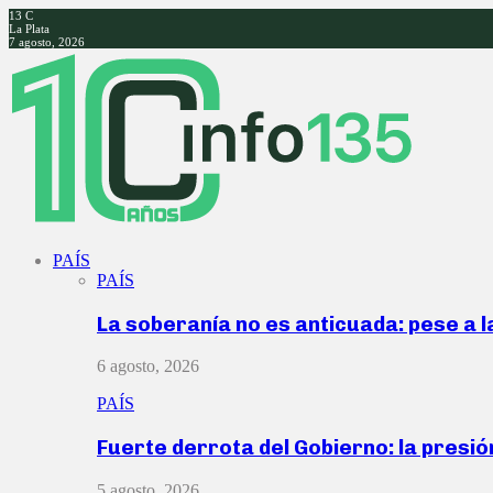
13
C
La Plata
7 agosto, 2026
Facebook
Twitter
Instagram
Youtube
PAÍS
PAÍS
La soberanía no es anticuada: pese a 
6 agosto, 2026
PAÍS
Fuerte derrota del Gobierno: la presió
5 agosto, 2026