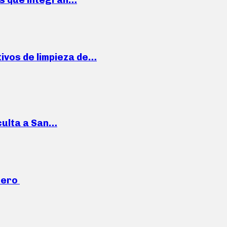
ivos de limpieza de…
culta a San…
mero