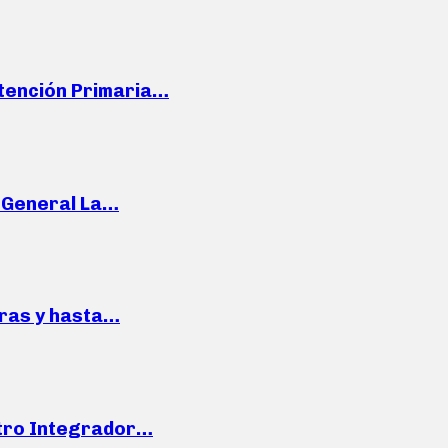
Atención Primaria…
e General La…
pras y hasta…
ntro Integrador…