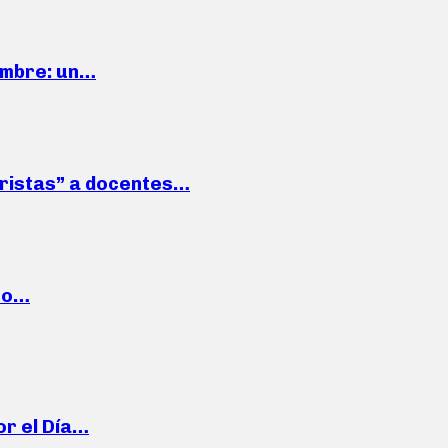
iembre: un…
roristas” a docentes…
cto…
or el Día…