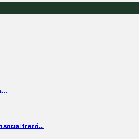
la…
n social frenó…