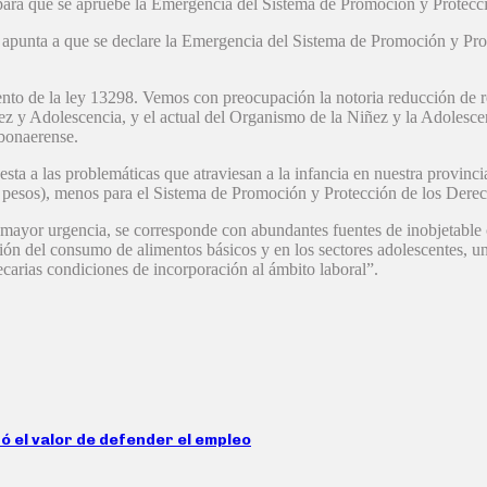
ara que se apruebe la Emergencia del Sistema de Promoción y Protecci
l apunta a que se declare la Emergencia del Sistema de Promoción y Pro
to de la ley 13298. Vemos con preocupación la notoria reducción de recu
ez y Adolescencia, y el actual del Organismo de la Niñez y la Adolescen
 bonaerense.
ta a las problemáticas que atraviesan a la infancia en nuestra provinc
l pesos), menos para el Sistema de Promoción y Protección de los Derec
la mayor urgencia, se corresponde con abundantes fuentes de inobjetable 
ón del consumo de alimentos básicos y en los sectores adolescentes, u
carias condiciones de incorporación al ámbito laboral”.
 el valor de defender el empleo