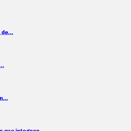
a de…
,…
ón…
ses que integran…