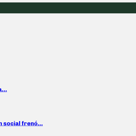
la…
n social frenó…