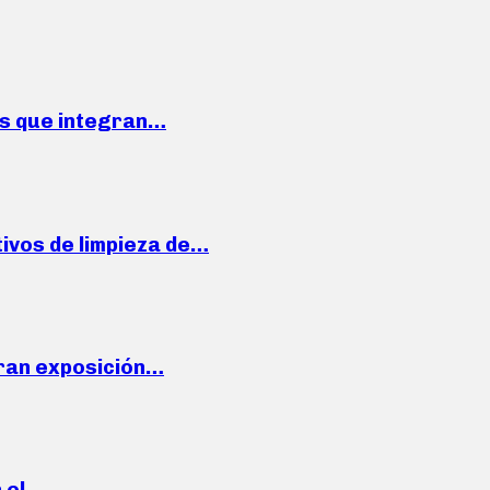
ses que integran…
ivos de limpieza de…
ran exposición…
n el…