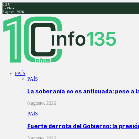
6.2
C
La Plata
7 agosto, 2026
Facebook
Twitter
Instagram
Youtube
PAÍS
PAÍS
La soberanía no es anticuada: pese a 
6 agosto, 2026
PAÍS
Fuerte derrota del Gobierno: la presió
5 agosto, 2026