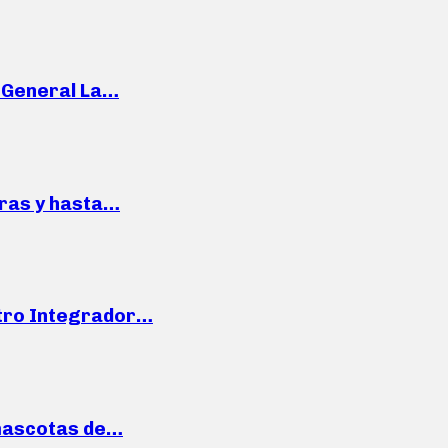
e General La…
pras y hasta…
ntro Integrador…
mascotas de…