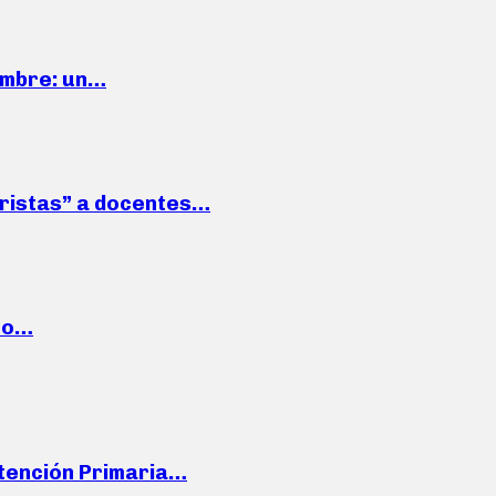
iembre: un…
roristas” a docentes…
cto…
Atención Primaria…