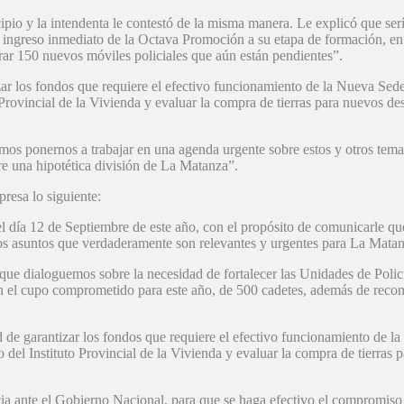
io y la intendenta le contestó de la misma manera. Le explicó que serí
el ingreso inmediato de la Octava Promoción a su etapa de formación, e
r 150 nuevos móviles policiales que aún están pendientes”.
zar los fondos que requiere el efectivo funcionamiento de la Nueva Se
 Provincial de la Vivienda y evaluar la compra de tierras para nuevos d
emos ponernos a trabajar en una agenda urgente sobre estos y otros tema
e una hipotética división de La Matanza”.
resa lo siguiente:
el día 12 de Septiembre de este año, con el propósito de comunicarle que
os asuntos que verdaderamente son relevantes y urgentes para La Matan
 que dialoguemos sobre la necesidad de fortalecer las Unidades de Polic
en el cupo comprometido para este año, de 500 cadetes, además de rec
de garantizar los fondos que requiere el efectivo funcionamiento de 
 del Instituto Provincial de la Vivienda y evaluar la compra de tierras
a ante el Gobierno Nacional, para que se haga efectivo el compromiso 