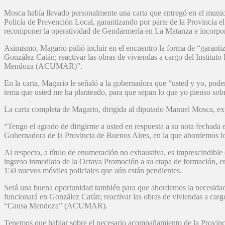
Mosca había llevado personalmente una carta que entregó en el municip
Policía de Prevención Local, garantizando por parte de la Provincia 
recomponer la operatividad de Gendarmería en La Matanza e incorpora
Asimismo, Magario pidió incluir en el encuentro la forma de “garanti
González Catán; reactivar las obras de viviendas a cargo del Instituto
Mendoza (ACUMAR)”.
En la carta, Magario le señaló a la gobernadora que “usted y yo, pod
tema que usted me ha planteado, para que sepan lo que yo pienso sobr
La carta completa de Magario, dirigida al diputado Manuel Mosca, exp
“Tengo el agrado de dirigirme a usted en respuesta a su nota fechada 
Gobernadora de la Provincia de Buenos Aires, en la que abordemos l
Al respecto, a título de enumeración no exhaustiva, es imprescindible
ingreso inmediato de la Octava Promoción a su etapa de formación, 
150 nuevos móviles policiales que aún están pendientes.
Será una buena oportunidad también para que abordemos la necesidad 
funcionará en González Catán; reactivar las obras de viviendas a cargo
“Causa Mendoza” (ACUMAR).
Tenemos que hablar sobre el necesario acompañamiento de la Provinci