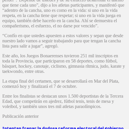
que tiene cada uno”, dijo a los atletas participantes, y manifestó que
“adentro de la cancha, uno es como en la vida: si uno en la vida
respeta, en la cancha tiene que respetar; si uno en la vida juega en
equipo, también debe hacerlo en la cancha. Ahí se demuestra el
compañerismo, el esfuerzo, el no darse por vencido”.
“Confío en que ustedes apuesten a estos valores y sepan que desde
nuestro lado vamos a seguir trabajando para que tengan la cancha
lista para salir a jugar”, agregó.
Este año, los Juegos Bonaerenses tuvieron 251 mil inscriptos en
toda la Provincia, que participaron en 58 deportes, como fútbol,
básquet, hockey, canotaje, ciclismo, gimnasia rítmica, judo, karate y
taekwondo, entre otras.
La etapa final del certamen, que se desarrollará en Mar del Plata,
comenzó hoy y finalizará el 7 de octubre.
Entre los finalistas se destacan unos 1.500 deportistas de la Tercera
Edad, que competirán en ajedrez, fútbol tenis, tenis de mesa y
voleibol, y también unos tres mil atletas paraolímpicos.
Publicación anterior
Intentan frenar la dudosa reforma electoral del gobierno