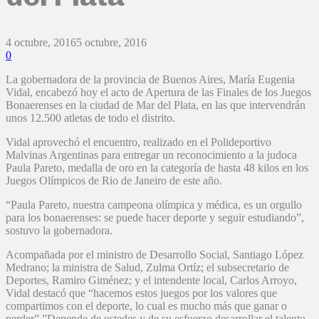
4 octubre, 2016
5 octubre, 2016
0
La gobernadora de la provincia de Buenos Aires, María Eugenia
Vidal, encabezó hoy el acto de Apertura de las Finales de los Juegos
Bonaerenses en la ciudad de Mar del Plata, en las que intervendrán
unos 12.500 atletas de todo el distrito.
Vidal aprovechó el encuentro, realizado en el Polideportivo
Malvinas Argentinas para entregar un reconocimiento a la judoca
Paula Pareto, medalla de oro en la categoría de hasta 48 kilos en los
Juegos Olímpicos de Rio de Janeiro de este año.
“Paula Pareto, nuestra campeona olímpica y médica, es un orgullo
para los bonaerenses: se puede hacer deporte y seguir estudiando”,
sostuvo la gobernadora.
Acompañada por el ministro de Desarrollo Social, Santiago López
Medrano; la ministra de Salud, Zulma Ortíz; el subsecretario de
Deportes, Ramiro Giménez; y el intendente local, Carlos Arroyo,
Vidal destacó que “hacemos estos juegos por los valores que
compartimos con el deporte, lo cual es mucho más que ganar o
perder”.”Depende de ustedes y de su esfuerzo desarrollar el talento