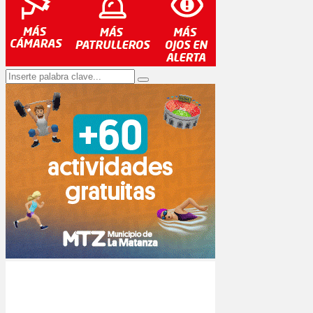
Search
Search
for: