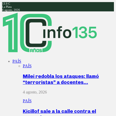
13.9
C
La Plata
6 agosto, 2026
Facebook
Twitter
Instagram
Youtube
PAÍS
PAÍS
Milei redobla los ataques: llamó
“terroristas” a docentes…
4 agosto, 2026
PAÍS
Kicillof sale a la calle contra el