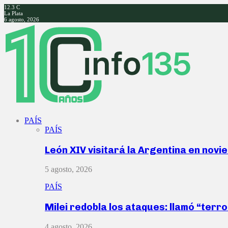
12.3
C
La Plata
6 agosto, 2026
Facebook
Twitter
Instagram
Youtube
PAÍS
PAÍS
León XIV visitará la Argentina en nov
5 agosto, 2026
PAÍS
Milei redobla los ataques: llamó “ter
4 agosto, 2026