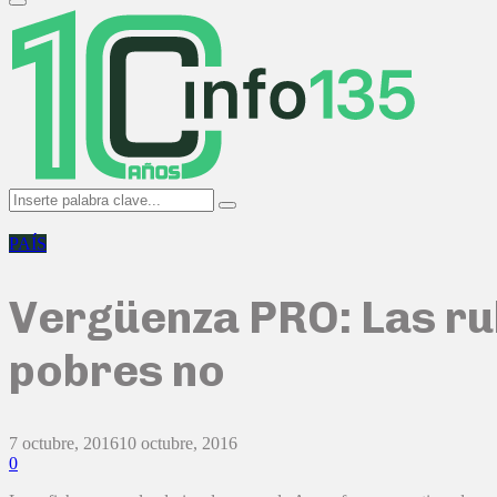
Primary
Menu
Search
Search
for:
PAÍS
Vergüenza PRO: Las rub
pobres no
7 octubre, 2016
10 octubre, 2016
0