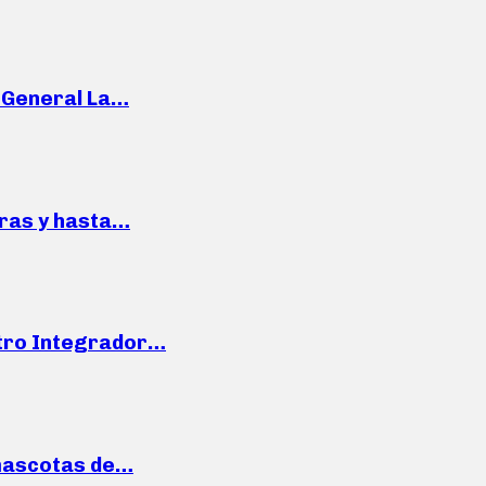
e General La…
pras y hasta…
ntro Integrador…
mascotas de…