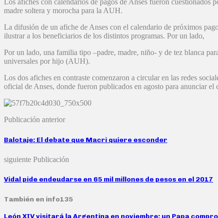
Los afiches con calendarios de pagos de Anses fueron cuestionados por 
madre soltera y morocha para la AUH.
La difusión de un afiche de Anses con el calendario de próximos pago
ilustrar a los beneficiarios de los distintos programas. Por un lado,
Por un lado, una familia tipo –padre, madre, niño- y de tez blanca par
universales por hijo (AUH).
Los dos afiches en contraste comenzaron a circular en las redes socia
oficial de Anses, donde fueron publicados en agosto para anunciar el 
Publicación anterior
Balotaje: El debate que Macri quiere esconder
siguiente Publicación
Vidal pide endeudarse en 65 mil millones de pesos en el 2017
También en info135
León XIV visitará la Argentina en noviembre: un Papa comprome