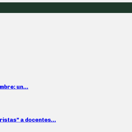
iembre: un…
roristas” a docentes…