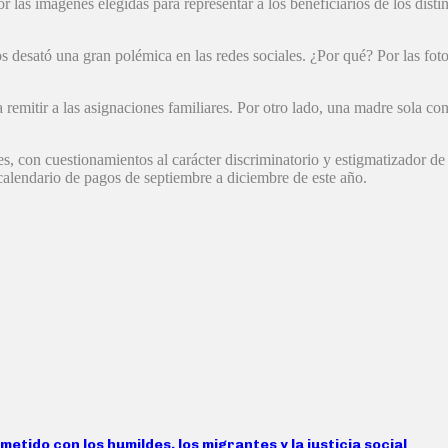
las imágenes elegidas para representar a los beneficiarios de los distint
s desató una gran polémica en las redes sociales. ¿Por qué? Por las fo
a remitir a las asignaciones familiares. Por otro lado, una madre sola c
les, con cuestionamientos al carácter discriminatorio y estigmatizador
calendario de pagos de septiembre a diciembre de este año.
tido con los humildes, los migrantes y la justicia social