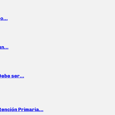
cto…
 un…
“Debe ser…
Atención Primaria…