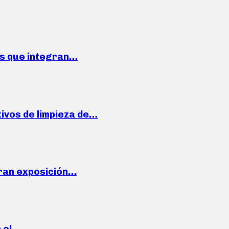
ses que integran…
ivos de limpieza de…
ran exposición…
n el…