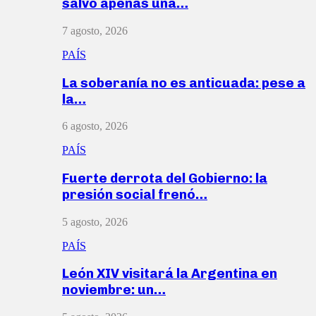
salvó apenas una…
7 agosto, 2026
PAÍS
La soberanía no es anticuada: pese a
la…
6 agosto, 2026
PAÍS
Fuerte derrota del Gobierno: la
presión social frenó…
5 agosto, 2026
PAÍS
León XIV visitará la Argentina en
noviembre: un…