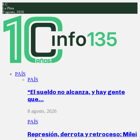
8
C
La Plata
9 agosto, 2026
Facebook
Twitter
Instagram
Youtube
PAÍS
PAÍS
“El sueldo no alcanza, y hay gente
que…
8 agosto, 2026
PAÍS
Represión, derrota y retroceso: Milei