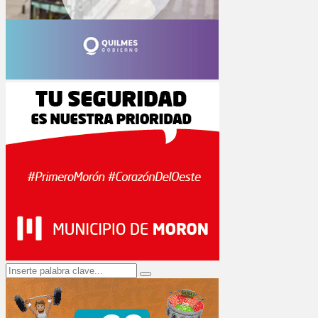
Search
Search
for: