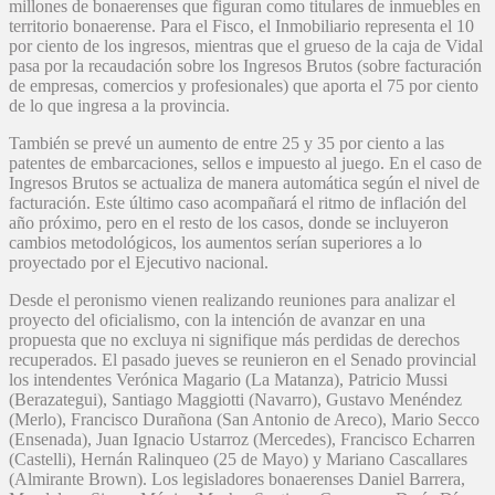
millones de bonaerenses que figuran como titulares de inmuebles en
territorio bonaerense. Para el Fisco, el Inmobiliario representa el 10
por ciento de los ingresos, mientras que el grueso de la caja de Vidal
pasa por la recaudación sobre los Ingresos Brutos (sobre facturación
de empresas, comercios y profesionales) que aporta el 75 por ciento
de lo que ingresa a la provincia.
También se prevé un aumento de entre 25 y 35 por ciento a las
patentes de embarcaciones, sellos e impuesto al juego. En el caso de
Ingresos Brutos se actualiza de manera automática según el nivel de
facturación. Este último caso acompañará el ritmo de inflación del
año próximo, pero en el resto de los casos, donde se incluyeron
cambios metodológicos, los aumentos serían superiores a lo
proyectado por el Ejecutivo nacional.
Desde el peronismo vienen realizando reuniones para analizar el
proyecto del oficialismo, con la intención de avanzar en una
propuesta que no excluya ni signifique más perdidas de derechos
recuperados. El pasado jueves se reunieron en el Senado provincial
los intendentes Verónica Magario (La Matanza), Patricio Mussi
(Berazategui), Santiago Maggiotti (Navarro), Gustavo Menéndez
(Merlo), Francisco Durañona (San Antonio de Areco), Mario Secco
(Ensenada), Juan Ignacio Ustarroz (Mercedes), Francisco Echarren
(Castelli), Hernán Ralinqueo (25 de Mayo) y Mariano Cascallares
(Almirante Brown). Los legisladores bonaerenses Daniel Barrera,