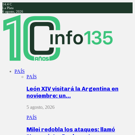
14.4
C
La Plata
6 agosto, 2026
Facebook
Twitter
Instagram
Youtube
PAÍS
PAÍS
León XIV visitará la Argentina en
noviembre: un…
5 agosto, 2026
PAÍS
Milei redobla los ataques: llamó