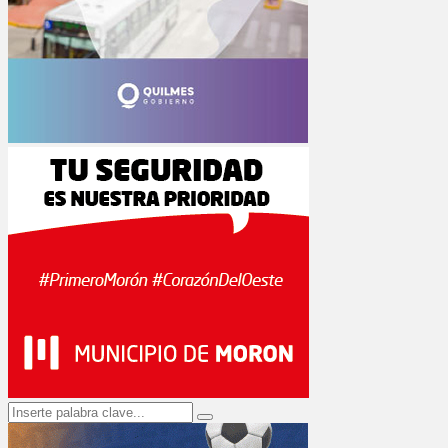
Search
Search
for: