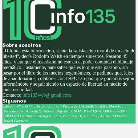
Sobre nosotros
"Difunda esta información, sienta la satisfacción moral de un acto de
libertad”, decía Rodolfo Walsh en tiempos siniestros. Pasaron 45
años, y aunque el macrismo no este en el poder continúa el blindaje
mediático. Justamente, para saber qué es lo que está pasando, sin
pasar por el filtro de los medios hegemónicos, te pedimos que, lejos
de abandonarnos, colabores con INFO135 para que podamos seguir
informándote y seguir siendo un espacio de libertad en medio de
tanta oscuridad.
Contacto:
info135web@gmail.com
Síguenos
Facebook
Twitter
Instagram
Youtube
Edición Nº 2807 - info135.com.ar // Propiedad: Alfredo Silletta. Director
Responsable: Alfredo Silletta // Registro DNDA: PV-2026-10090025-APN-
DNDA#MJ // Domicilio legal: calle 45 e/ 9 y 10, La Plata, Bs. As. // Diseño:
Rafael Guerrero