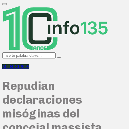
Search
for:
Primary
Menu
Search
Search
for:
MUNICIPIOS
Repudian
declaraciones
misóginas del
concejal massista