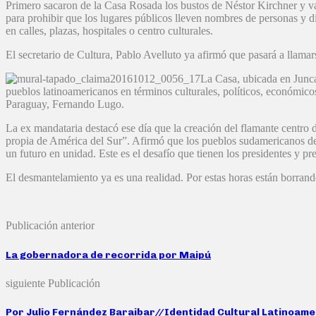
Primero sacaron de la Casa Rosada los bustos de Néstor Kirchner y va
para prohibir que los lugares públicos lleven nombres de personas y di
en calles, plazas, hospitales o centro culturales.
El secretario de Cultura, Pablo Avelluto ya afirmó que pasará a llamar
La Casa, ubicada en Juncal
pueblos latinoamericanos en términos culturales, políticos, económicos
Paraguay, Fernando Lugo.
La ex mandataria destacó ese día que la creación del flamante centr
propia de América del Sur”. Afirmó que los pueblos sudamericanos deb
un futuro en unidad. Este es el desafío que tienen los presidentes y p
El desmantelamiento ya es una realidad. Por estas horas están borra
Publicación anterior
La gobernadora de recorrida por Maipú
siguiente Publicación
Por Julio Fernández Baraibar//Identidad Cultural Latinoam