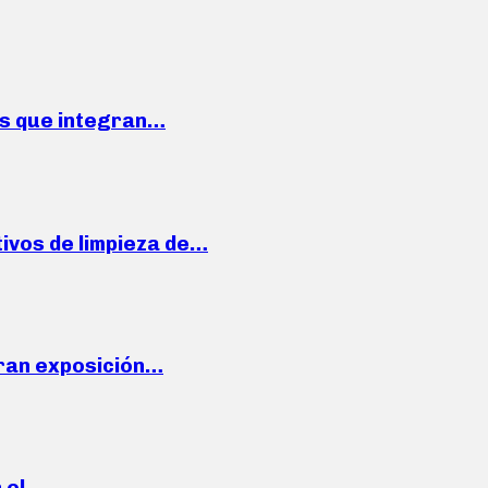
ses que integran…
ivos de limpieza de…
ran exposición…
n el…