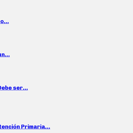
cto…
 un…
“Debe ser…
Atención Primaria…