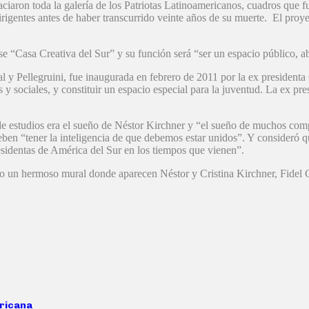
ciaron toda la galería de los Patriotas Latinoamericanos, cuadros que 
rigentes antes de haber transcurrido veinte años de su muerte. El proyect
se “Casa Creativa del Sur” y su función será “ser un espacio público, ab
 y Pellegruini, fue inaugurada en febrero de 2011 por la ex presidenta 
 y sociales, y constituir un espacio especial para la juventud. La ex pr
o de estudios era el sueño de Néstor Kirchner y “el sueño de muchos c
en “tener la inteligencia de que debemos estar unidos”. Y consideró qu
residentas de América del Sur en los tiempos que vienen”.
ndo un hermoso mural donde aparecen Néstor y Cristina Kirchner, Fidel
ericana