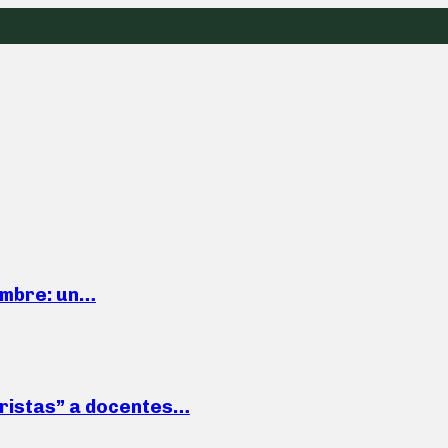
iembre: un…
roristas” a docentes…