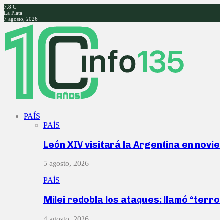
7.8
C
La Plata
7 agosto, 2026
Facebook
Twitter
Instagram
Youtube
PAÍS
PAÍS
León XIV visitará la Argentina en nov
5 agosto, 2026
PAÍS
Milei redobla los ataques: llamó “ter
4 agosto, 2026