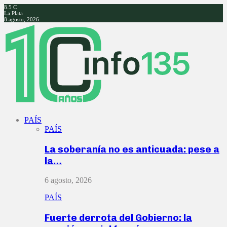
8.5
C
La Plata
8 agosto, 2026
Facebook
Twitter
Instagram
Youtube
PAÍS
PAÍS
La soberanía no es anticuada: pese a
la…
6 agosto, 2026
PAÍS
Fuerte derrota del Gobierno: la