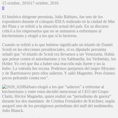
15 octubre, 2016
17 octubre, 2016
0
El histórico dirigente peronista, Julio Bárbaro, fue uno de los
expositores durante el coloquio IDEA realizado en la ciudad de Mar
del Plata y se refirió a la situación actual del país. En su discurso
criticó a los empresarios que no se animaron a enfrentarse al
kirchernismo y elogió a los que sí lo hicieron.
Cuando se refirió a lo que hubiese significado un triunfo de Daniel
Scioli en las elecciones presidenciales, el ex diputado peronista
señaló que “el triunfo de Scioli era llevarnos a ser Venezuela. Había
que pelear contra el autoritarismo y los Sabbatella, los Verbirtsky, los
Heller. Yo creí que iba a haber una reacción más fuerte y no la
hubo. La valentía fue escasa. Podemos quejarnos del negro Moyano
y de Barrionuevo pero ellos salieron. Y salió Magnetto. Pero éramos
pocos peleando contra eso”.
Bárbaro elogió a los que “salieron” a enfrentar al
kirchnerismo y entre estos decidió mencionar al CEO del Grupo
Clarín, Héctor Magnetto, quien realizó un “periodismo de guerra”
durante los dos mandatos de Cristina Fernández de Kirchner, según
aseguró uno de los prestigiosos periodistas del staff del multimedio,
Julio Blanck.