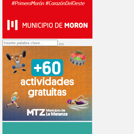
Search
Search
for: