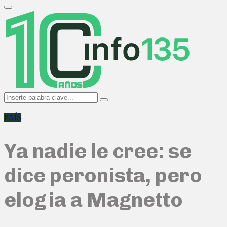
Search
for:
Primary
Menu
Search
Search
for:
PAÍS
Ya nadie le cree: se
dice peronista, pero
elogia a Magnetto