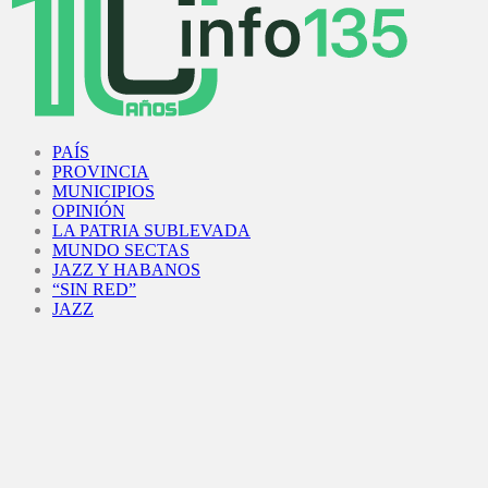
Facebook
Twitter
Instagram
Youtube
PAÍS
PROVINCIA
MUNICIPIOS
OPINIÓN
LA PATRIA SUBLEVADA
MUNDO SECTAS
JAZZ Y HABANOS
“SIN RED”
JAZZ