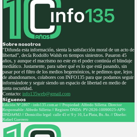
Sobre nosotros
"Difunda esta información, sienta la satisfacción moral de un acto de
libertad”, decía Rodolfo Walsh en tiempos siniestros. Pasaron 45
años, y aunque el macrismo no este en el poder continúa el blindaje
mediático. Justamente, para saber qué es lo que está pasando, sin
pasar por el filtro de los medios hegemónicos, te pedimos que, lejos
de abandonarnos, colabores con INFO135 para que podamos seguir
informándote y seguir siendo un espacio de libertad en medio de
tanta oscuridad.
Contacto:
info135web@gmail.com
Síguenos
Facebook
Twitter
Instagram
Youtube
Edición Nº 2807 - info135.com.ar // Propiedad: Alfredo Silletta. Director
Responsable: Alfredo Silletta // Registro DNDA: PV-2026-10090025-APN-
DNDA#MJ // Domicilio legal: calle 45 e/ 9 y 10, La Plata, Bs. As. // Diseño:
Rafael Guerrero