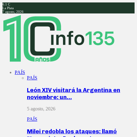
6.1
C
La Plata
7 agosto, 2026
Facebook
Twitter
Instagram
Youtube
PAÍS
PAÍS
León XIV visitará la Argentina en
noviembre: un…
5 agosto, 2026
PAÍS
Milei redobla los ataques: llamó