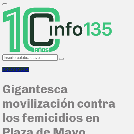
Search
for:
Primary
Menu
Search
Search
for:
PROVINCIA
Gigantesca
movilización contra
los femicidios en
Plaza de Mayo