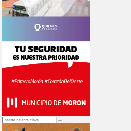
Search
Search
for: