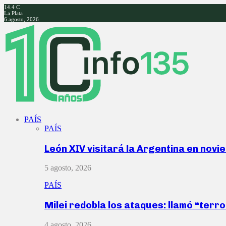
14.4
C
La Plata
6 agosto, 2026
Facebook
Twitter
Instagram
Youtube
PAÍS
PAÍS
León XIV visitará la Argentina en nov
5 agosto, 2026
PAÍS
Milei redobla los ataques: llamó “ter
4 agosto, 2026