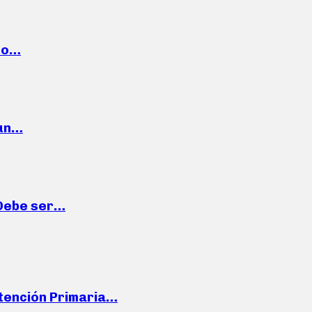
cto…
 un…
“Debe ser…
Atención Primaria…