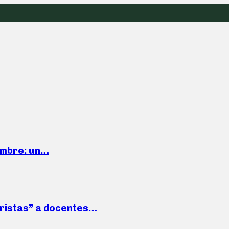
iembre: un…
roristas” a docentes…