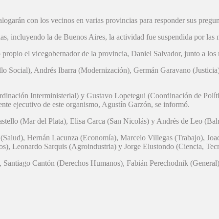
ogarán con los vecinos en varias provincias para responder sus pregun
ias, incluyendo la de Buenos Aires, la actividad fue suspendida por las
o propio el vicegobernador de la provincia, Daniel Salvador, junto a los
llo Social), Andrés Ibarra (Modernización), Germán Garavano (Justicia)
dinación Interministerial) y Gustavo Lopetegui (Coordinación de Polít
e ejecutivo de este organismo, Agustín Garzón, se informó.
Castello (Mar del Plata), Elisa Carca (San Nicolás) y Andrés de Leo (Bah
 (Salud), Hernán Lacunza (Economía), Marcelo Villegas (Trabajo), Joa
os), Leonardo Sarquis (Agroindustria) y Jorge Elustondo (Ciencia, Tecn
, Santiago Cantón (Derechos Humanos), Fabián Perechodnik (General) y