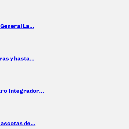
e General La…
pras y hasta…
ntro Integrador…
mascotas de…