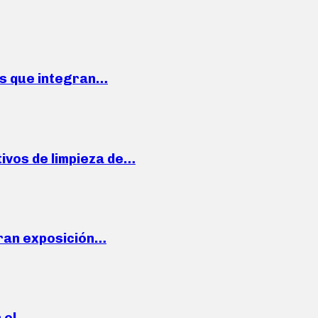
ses que integran…
ivos de limpieza de…
ran exposición…
n el…