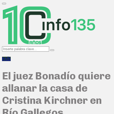
Search
for:
Primary
Menu
Search
Search
for:
PAÍS
El juez Bonadío quiere
allanar la casa de
Cristina Kirchner en
Río Gallegos