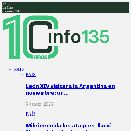
12.3
C
La Plata
6 agosto, 2026
Facebook
Twitter
Instagram
Youtube
PAÍS
PAÍS
León XIV visitará la Argentina en
noviembre: un…
5 agosto, 2026
PAÍS
Milei redobla los ataques: llamó