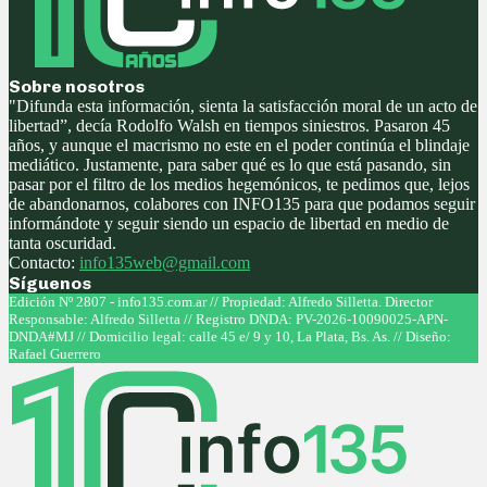
Sobre nosotros
"Difunda esta información, sienta la satisfacción moral de un acto de
libertad”, decía Rodolfo Walsh en tiempos siniestros. Pasaron 45
años, y aunque el macrismo no este en el poder continúa el blindaje
mediático. Justamente, para saber qué es lo que está pasando, sin
pasar por el filtro de los medios hegemónicos, te pedimos que, lejos
de abandonarnos, colabores con INFO135 para que podamos seguir
informándote y seguir siendo un espacio de libertad en medio de
tanta oscuridad.
Contacto:
info135web@gmail.com
Síguenos
Facebook
Twitter
Instagram
Youtube
Edición Nº 2807 - info135.com.ar // Propiedad: Alfredo Silletta. Director
Responsable: Alfredo Silletta // Registro DNDA: PV-2026-10090025-APN-
DNDA#MJ // Domicilio legal: calle 45 e/ 9 y 10, La Plata, Bs. As. // Diseño:
Rafael Guerrero