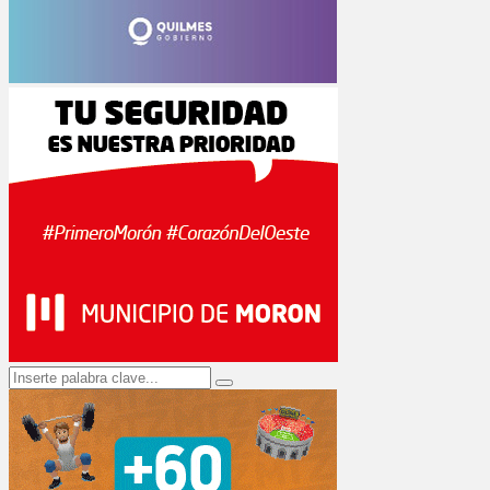
Search
Search
for: