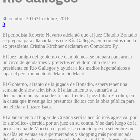
30 octubre, 2016
31 octubre, 2016
0
El periodista Roberto Navarro adelantó que el juez Claudio Bonadío
se prepara para allanar la casa de Río Gallegos, en momentos que la
ex presidenta Cristina Kirchner declarará en Comodoro Py.
El juez, amigo del gobierno de Cambiemos, se prepara para armar
un circo de gendarmes y prefectos en el domicilio de la ex
presidenta en Río Gallegos y ayudar a los medios hegemónicos a
tapar el peor momento de Mauricio Macri.
El Gobierno, al tanto de la jugada de Bonadío, espera tener una
semana de show televisivo. El allanamiento se sumará a la
declaración indagatoria de Cristina frente al juez Julián Ercolini, en
la causa que investiga los presuntos ilícitos con la obra pública para
beneficiar a Lázaro Báez.
El allanamiento al hogar de Cristina será la acción más agresiva -por
lo simbólico- ejercida por un juez en su contra. Y se dará luego de la
peor semana de Macri en el poder: se conoció que en setiembre fue
la caída en ventas en supermercados y shopping más pronunciada
del año. Sumada a un derrape de la industria del 8 %. A estos datos