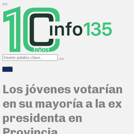
Search
for:
Primary
Menu
Search
Search
for:
PAÍS
Los jóvenes votarían
en su mayoría a la ex
presidenta en
Provincia