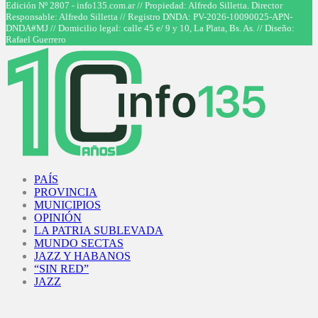
Facebook
Twitter
Instagram
Youtube
Edición Nº 2807 - info135.com.ar // Propiedad: Alfredo Silletta. Director
Responsable: Alfredo Silletta // Registro DNDA: PV-2026-10090025-APN-
DNDA#MJ // Domicilio legal: calle 45 e/ 9 y 10, La Plata, Bs. As. // Diseño:
Rafael Guerrero
Facebook
Twitter
Instagram
Youtube
PAÍS
PROVINCIA
MUNICIPIOS
OPINIÓN
LA PATRIA SUBLEVADA
MUNDO SECTAS
JAZZ Y HABANOS
“SIN RED”
JAZZ