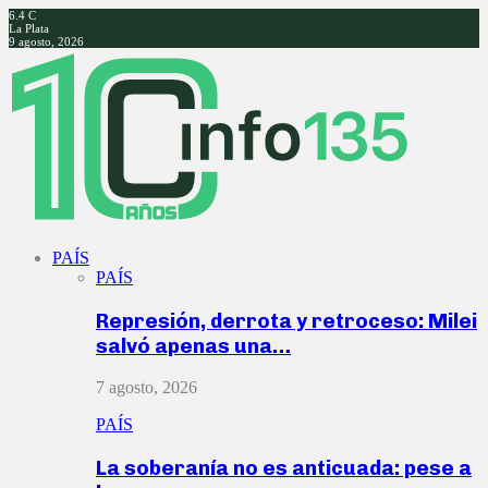
6.4
C
La Plata
9 agosto, 2026
Facebook
Twitter
Instagram
Youtube
PAÍS
PAÍS
Represión, derrota y retroceso: Milei
salvó apenas una…
7 agosto, 2026
PAÍS
La soberanía no es anticuada: pese a