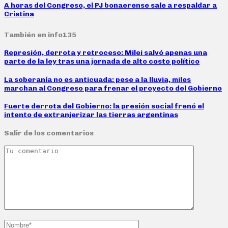
A horas del Congreso, el PJ bonaerense sale a respaldar a
Cristina
También en info135
Represión, derrota y retroceso: Milei salvó apenas una
parte de la ley tras una jornada de alto costo político
La soberanía no es anticuada: pese a la lluvia, miles
marchan al Congreso para frenar el proyecto del Gobierno
Fuerte derrota del Gobierno: la presión social frenó el
intento de extranjerizar las tierras argentinas
Salir de los comentarios