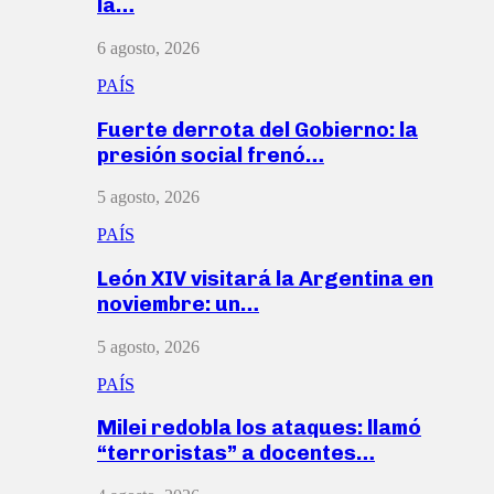
la…
6 agosto, 2026
PAÍS
Fuerte derrota del Gobierno: la
presión social frenó…
5 agosto, 2026
PAÍS
León XIV visitará la Argentina en
noviembre: un…
5 agosto, 2026
PAÍS
Milei redobla los ataques: llamó
“terroristas” a docentes…