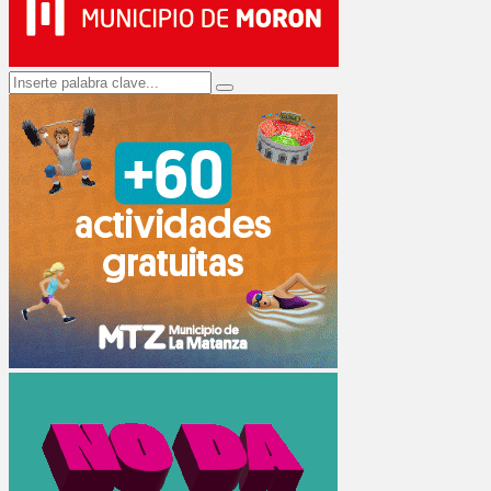
Search
Search
for: