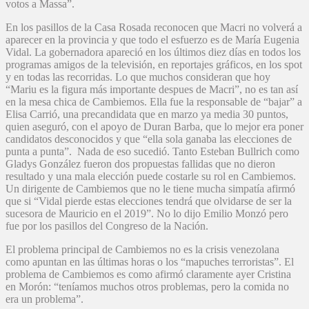
votos a Massa”.
En los pasillos de la Casa Rosada reconocen que Macri no volverá a
aparecer en la provincia y que todo el esfuerzo es de María Eugenia
Vidal. La gobernadora apareció en los últimos diez días en todos los
programas amigos de la televisión, en reportajes gráficos, en los spot
y en todas las recorridas. Lo que muchos consideran que hoy
“Mariu es la figura más importante despues de Macri”, no es tan así
en la mesa chica de Cambiemos. Ella fue la responsable de “bajar” a
Elisa Carrió, una precandidata que en marzo ya media 30 puntos,
quien aseguró, con el apoyo de Duran Barba, que lo mejor era poner
candidatos desconocidos y que “ella sola ganaba las elecciones de
punta a punta”. Nada de eso sucedió. Tanto Esteban Bullrich como
Gladys González fueron dos propuestas fallidas que no dieron
resultado y una mala elección puede costarle su rol en Cambiemos.
Un dirigente de Cambiemos que no le tiene mucha simpatía afirmó
que si “Vidal pierde estas elecciones tendrá que olvidarse de ser la
sucesora de Mauricio en el 2019”. No lo dijo Emilio Monzó pero
fue por los pasillos del Congreso de la Nación.
El problema principal de Cambiemos no es la crisis venezolana
como apuntan en las últimas horas o los “mapuches terroristas”. El
problema de Cambiemos es como afirmó claramente ayer Cristina
en Morón: “teníamos muchos otros problemas, pero la comida no
era un problema”.