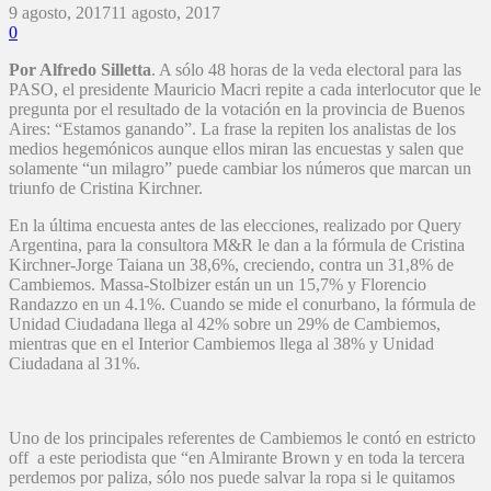
9 agosto, 2017
11 agosto, 2017
0
Por Alfredo Silletta
. A sólo 48 horas de la veda electoral para las
PASO, el presidente Mauricio Macri repite a cada interlocutor que le
pregunta por el resultado de la votación en la provincia de Buenos
Aires: “Estamos ganando”. La frase la repiten los analistas de los
medios hegemónicos aunque ellos miran las encuestas y salen que
solamente “un milagro” puede cambiar los números que marcan un
triunfo de Cristina Kirchner.
En la última encuesta antes de las elecciones, realizado por Query
Argentina, para la consultora M&R le dan a la fórmula de Cristina
Kirchner-Jorge Taiana un 38,6%, creciendo, contra un 31,8% de
Cambiemos. Massa-Stolbizer están un un 15,7% y Florencio
Randazzo en un 4.1%. Cuando se mide el conurbano, la fórmula de
Unidad Ciudadana llega al 42% sobre un 29% de Cambiemos,
mientras que en el Interior Cambiemos llega al 38% y Unidad
Ciudadana al 31%.
Uno de los principales referentes de Cambiemos le contó en estricto
off a este periodista que “en Almirante Brown y en toda la tercera
perdemos por paliza, sólo nos puede salvar la ropa si le quitamos