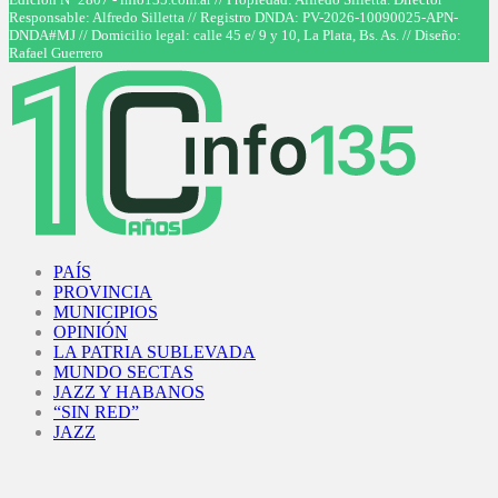
Responsable: Alfredo Silletta // Registro DNDA: PV-2026-10090025-APN-
DNDA#MJ // Domicilio legal: calle 45 e/ 9 y 10, La Plata, Bs. As. // Diseño:
Rafael Guerrero
Facebook
Twitter
Instagram
Youtube
PAÍS
PROVINCIA
MUNICIPIOS
OPINIÓN
LA PATRIA SUBLEVADA
MUNDO SECTAS
JAZZ Y HABANOS
“SIN RED”
JAZZ