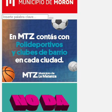
Search
Search
for: