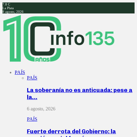
7.8
C
La Plata
8 agosto, 2026
Facebook
Twitter
Instagram
Youtube
PAÍS
PAÍS
La soberanía no es anticuada: pese a
la…
6 agosto, 2026
PAÍS
Fuerte derrota del Gobierno: la