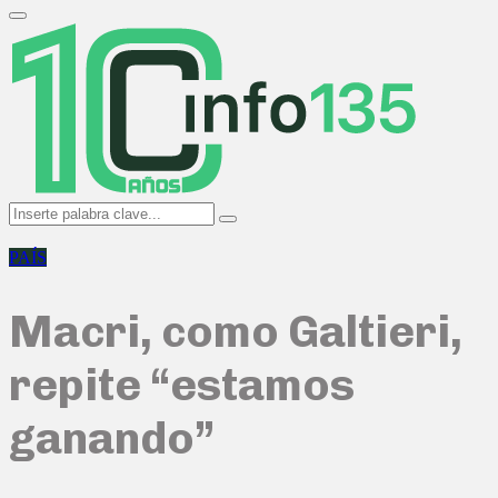
Search
for:
Primary
Menu
Search
Search
for:
PAÍS
Macri, como Galtieri,
repite “estamos
ganando”