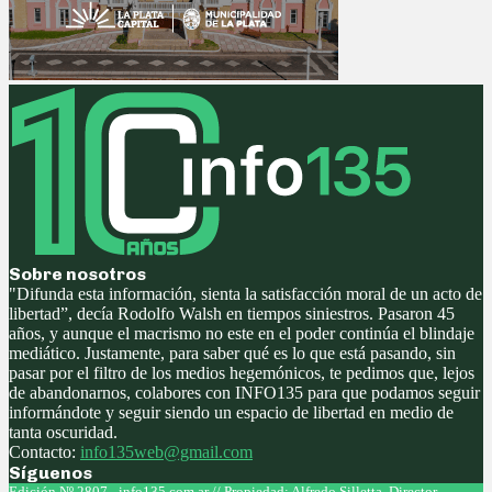
Sobre nosotros
"Difunda esta información, sienta la satisfacción moral de un acto de
libertad”, decía Rodolfo Walsh en tiempos siniestros. Pasaron 45
años, y aunque el macrismo no este en el poder continúa el blindaje
mediático. Justamente, para saber qué es lo que está pasando, sin
pasar por el filtro de los medios hegemónicos, te pedimos que, lejos
de abandonarnos, colabores con INFO135 para que podamos seguir
informándote y seguir siendo un espacio de libertad en medio de
tanta oscuridad.
Contacto:
info135web@gmail.com
Síguenos
Facebook
Twitter
Instagram
Youtube
Edición Nº 2807 - info135.com.ar // Propiedad: Alfredo Silletta. Director