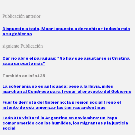
Publicación anterior
Dispuesto a todo, Macri apuesta a derechizar todavía más
a su gobierno
siguiente Publicación
Carrió abre el paraguas: “No hay que asustarse si Cristina
saca un punto más”
También en info135
La soberanía no es anticuada: pese a la lluvia, miles
marchan al Congreso para frenar el proyecto del Gobierno
Fuerte derrota del Gobierno: la presión social frenó el
intento de extranjerizar las tierras argentinas
León XIV visitará la Argentina en noviembre: un Papa
comprometido con los humildes, los migrantes y la justicia
social