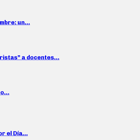
iembre: un…
roristas” a docentes…
cto…
or el Día…