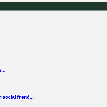
la…
n social frenó…