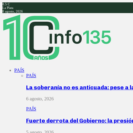
8.5
C
La Plata
8 agosto, 2026
Facebook
Twitter
Instagram
Youtube
PAÍS
PAÍS
La soberanía no es anticuada: pese a 
6 agosto, 2026
PAÍS
Fuerte derrota del Gobierno: la presió
5 agosto, 2026