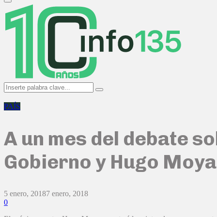
Primary
Menu
Search
Search
for:
PAÍS
A un mes del debate so
Gobierno y Hugo Moy
5 enero, 2018
7 enero, 2018
0