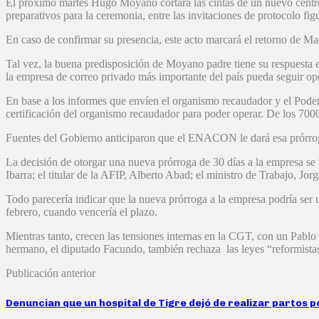
El próximo martes Hugo Moyano cortará las cintas de un nuevo centro de
preparativos para la ceremonia, entre las invitaciones de protocolo f
En caso de confirmar su presencia, este acto marcará el retorno de Mac
Tal vez, la buena predisposición de Moyano padre tiene su respuest
la empresa de correo privado más importante del país pueda seguir ope
En base a los informes que envíen el organismo recaudador y el Poder J
certificación del organismo recaudador para poder operar. De los 700
Fuentes del Gobierno anticiparon que el ENACON le dará esa prórroga
La decisión de otorgar una nueva prórroga de 30 días a la empresa se
Ibarra; el titular de la AFIP, Alberto Abad; el ministro de Trabajo, 
Todo parecería indicar que la nueva prórroga a la empresa podría ser 
febrero, cuando vencería el plazo.
Mientras tanto, crecen las tensiones internas en la CGT, con un Pablo M
hermano, el diputado Facundo, también rechaza las leyes “reformista
Publicación anterior
Denuncian que un hospital de Tigre dejó de realizar partos po