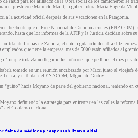
 salud para los afiliados de la Obra social de los camioneros: se trata
iguran el presidente Mauricio Macri, la gobernadora María Eugenia Vida
ri a la actividad oficial después de sus vacaciones en la Patagonia.
a en el hecho de que el Ente Nacional de Comunicaciones (ENACOM) pod
rando, hasta que los informes de la AFIP y la Justicia decidan sobre su 
udicial de Lomas de Zamora, el ente regulatorio decidirá si le renueva o
0 empleados que tiene la empresa, más de 5000 están afiliados al grem
 “porque todavía no llegaron los informes que pedimos el mes pasado a
 habría tomado en una reunión encabezada por Macri junto al vicejefe 
Jorge Triaca; y el titular del ENACOM, Miguel de Godoy.
un “guiño” hacia Moyano de parte del gobierno nacional, teniendo en cu
oyano definiendo la estrategia para enfrentar en las calles la reforma l
s” del Gobierno nacional.
r falta de médicos y responsabilizan a Vidal