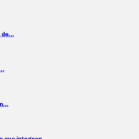
a de…
,…
ón…
ses que integran…