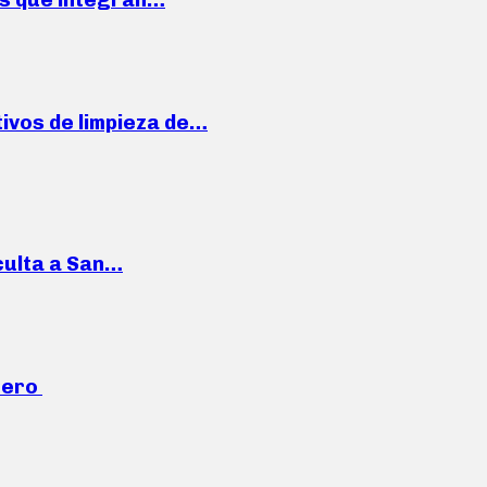
ivos de limpieza de…
culta a San…
mero