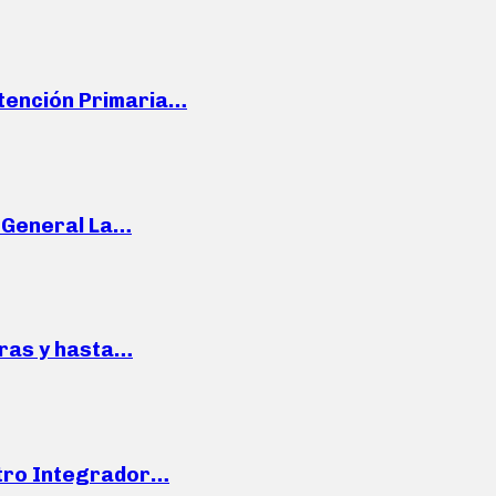
Atención Primaria…
e General La…
pras y hasta…
ntro Integrador…