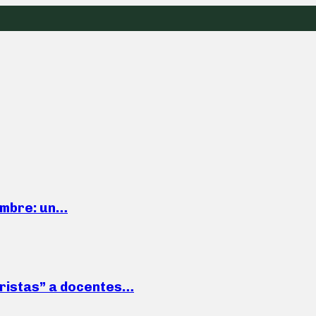
iembre: un…
roristas” a docentes…