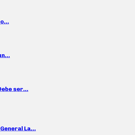
cto…
 un…
“Debe ser…
e General La…