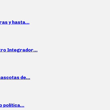
pras y hasta…
ntro Integrador…
mascotas de…
o política…