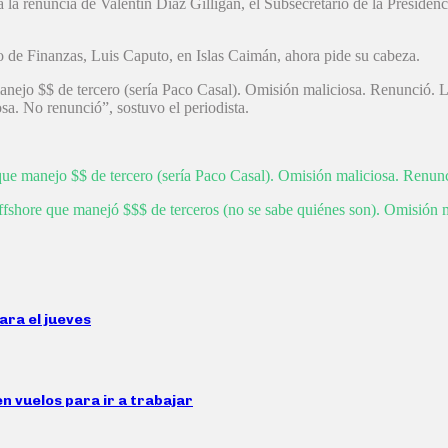
la renuncia de Valentín Díaz Gilligan, el Subsecretario de la Presidenci
o de Finanzas, Luis Caputo, en Islas Caimán, ahora pide su cabeza.
manejo $$ de tercero (sería Paco Casal). Omisión maliciosa. Renunci
sa. No renunció”, sostuvo el periodista.
ue manejo $$ de tercero (sería Paco Casal). Omisión maliciosa. Renun
ore que manejó $$$ de terceros (no se sabe quiénes son). Omisión m
ara el jueves
en vuelos para ir a trabajar