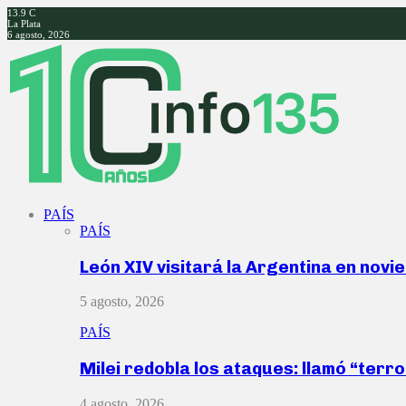
13.9
C
La Plata
6 agosto, 2026
Facebook
Twitter
Instagram
Youtube
PAÍS
PAÍS
León XIV visitará la Argentina en nov
5 agosto, 2026
PAÍS
Milei redobla los ataques: llamó “ter
4 agosto, 2026