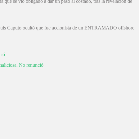
a que se vio obligado a dar un paso al costado, tras la revelación de
ó. Luis Caputo ocultó que fue accionista de un ENTRAMADO offshore
ció
aliciosa. No renunció