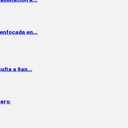
a enfocada en…
culta a San…
mero