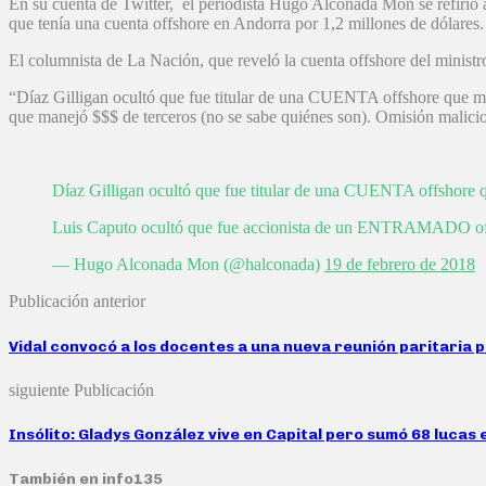
En su cuenta de Twitter, el periodista Hugo Alconada Mon se refirió a 
que tenía una cuenta offshore en Andorra por 1,2 millones de dólares.
El columnista de La Nación, que reveló la cuenta offshore del ministr
“Díaz Gilligan ocultó que fue titular de una CUENTA offshore que 
que manejó $$$ de terceros (no se sabe quiénes son). Omisión malicio
Díaz Gilligan ocultó que fue titular de una CUENTA offshore q
Luis Caputo ocultó que fue accionista de un ENTRAMADO offsh
— Hugo Alconada Mon (@halconada)
19 de febrero de 2018
Publicación anterior
Vidal convocó a los docentes a una nueva reunión paritaria p
siguiente Publicación
Insólito: Gladys González vive en Capital pero sumó 68 lucas 
También en info135