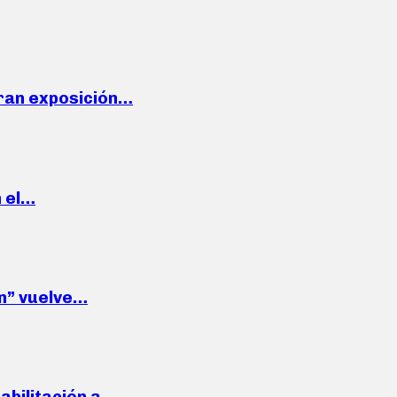
ran exposición…
n el…
wn” vuelve…
habilitación a…