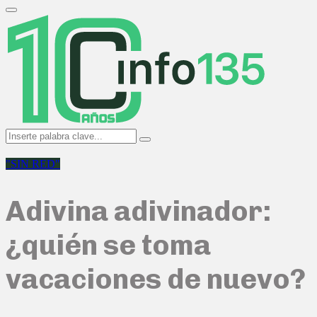
Search
for:
Primary
Menu
Search
Search
for:
"SIN RED"
Adivina adivinador:
¿quién se toma
vacaciones de nuevo?