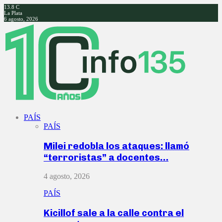
13.8
C
La Plata
6 agosto, 2026
Facebook
Twitter
Instagram
Youtube
PAÍS
PAÍS
Milei redobla los ataques: llamó
“terroristas” a docentes…
4 agosto, 2026
PAÍS
Kicillof sale a la calle contra el