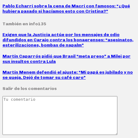
Pablo Echarri sobre la cena de Macri con famosos: “¿Qué
hubiera pasado si hacíamos esto con Cristina?”
También en info135
Exigen que la Justicia actúe por los mensajes de odio
difundidos en Carajo contra los bonaerenses: “asesinatos,
esterilizaciones, bombas de napalm”
Martín Caparrós pidió que Brasil “meta preso” a Milei por
sus insultos contra Lula
Martín Menem defendió el ajuste: “Mi papá es jubilado y no
se queja. Dejó de tomar su café caro”
Salir de los comentarios