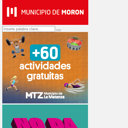
Search
Search
for: