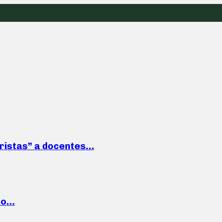
roristas” a docentes…
cto…