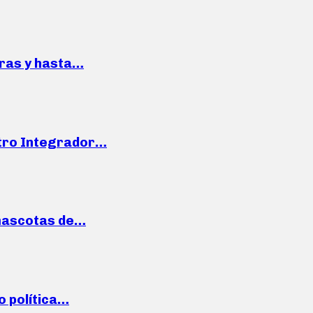
pras y hasta…
ntro Integrador…
mascotas de…
o política…