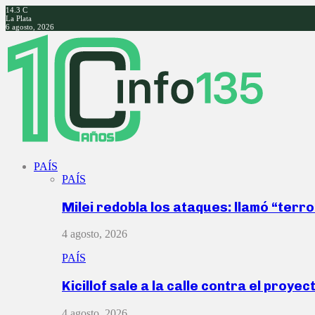
14.3
C
La Plata
6 agosto, 2026
Facebook
Twitter
Instagram
Youtube
PAÍS
PAÍS
Milei redobla los ataques: llamó “ter
4 agosto, 2026
PAÍS
Kicillof sale a la calle contra el proye
4 agosto, 2026