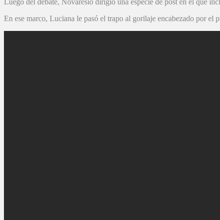
Luego del debate, Novaresio dirigió una especie de post en el que inc
En ese marco, Luciana le pasó el trapo al gorilaje encabezado por el