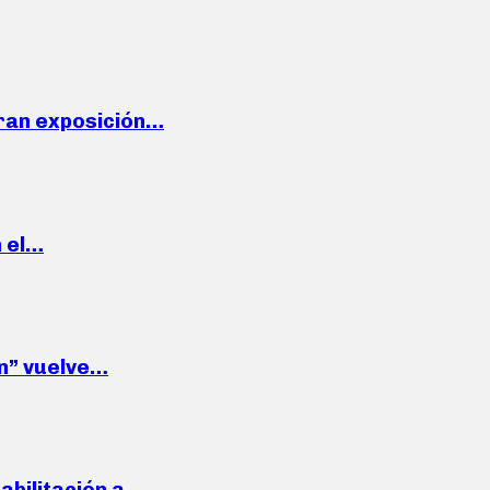
ran exposición…
n el…
wn” vuelve…
habilitación a…