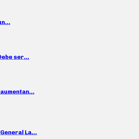
 un…
“Debe ser…
o: aumentan…
e General La…