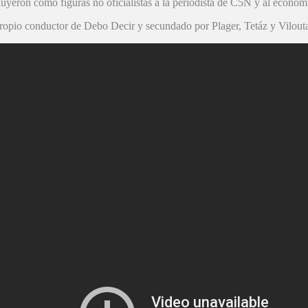
luyeron como figuras no oficialistas a la periodista de C5N y al econom
 propio conductor de Debo Decir y secundado por Plager, Tetáz y Vilout