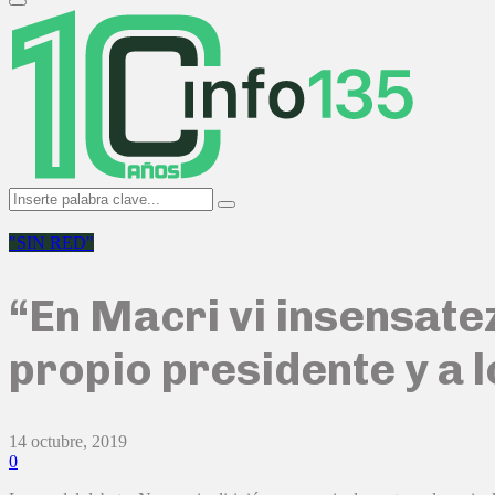
Primary
Menu
Search
Search
for:
"SIN RED"
“En Macri vi insensatez
propio presidente y a l
14 octubre, 2019
0