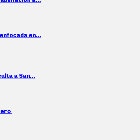
a enfocada en…
culta a San…
mero