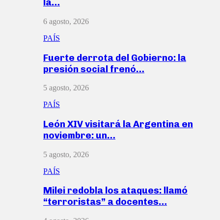
la…
6 agosto, 2026
PAÍS
Fuerte derrota del Gobierno: la
presión social frenó…
5 agosto, 2026
PAÍS
León XIV visitará la Argentina en
noviembre: un…
5 agosto, 2026
PAÍS
Milei redobla los ataques: llamó
“terroristas” a docentes…