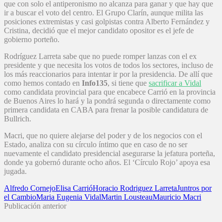
que con solo el antiperonismo no alcanza para ganar y que hay que
ir a buscar el voto del centro. El Grupo Clarín, aunque milita las
posiciones extremistas y casi golpistas contra Alberto Fernández y
Cristina, decidió que el mejor candidato opositor es el jefe de
gobierno porteño.
Rodríguez Larreta sabe que no puede romper lanzas con el ex
presidente y que necesita los votos de todos los sectores, incluso de
los más reaccionarios para intentar ir por la presidencia. De allí que
como hemos contado en
Info135
, si tiene que
sacrificar a Vidal
como candidata provincial para que encabece Carrió en la provincia
de Buenos Aires lo hará y la pondrá segunda o directamente como
primera candidata en CABA para frenar la posible candidatura de
Bullrich.
Macri, que no quiere alejarse del poder y de los negocios con el
Estado, analiza con su círculo íntimo que en caso de no ser
nuevamente el candidato presidencial asegurarse la jefatura porteña,
donde ya gobernó durante ocho años. El ‘Círculo Rojo’ apoya esa
jugada.
Alfredo Cornejo
Elisa Carrió
Horacio Rodriguez Larreta
Juntros por
el Cambio
Maria Eugenia Vidal
Martin Lousteau
Mauricio Macri
Publicación anterior