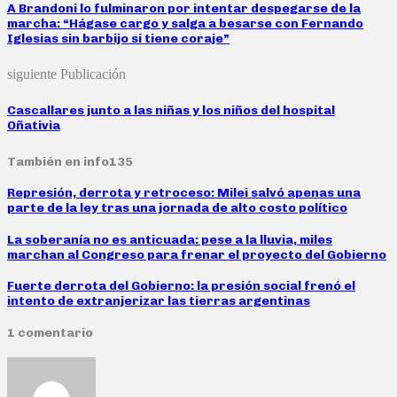
A Brandoni lo fulminaron por intentar despegarse de la
marcha: “Hágase cargo y salga a besarse con Fernando
Iglesias sin barbijo si tiene coraje”
siguiente Publicación
Cascallares junto a las niñas y los niños del hospital
Oñativia
También en info135
Represión, derrota y retroceso: Milei salvó apenas una
parte de la ley tras una jornada de alto costo político
La soberanía no es anticuada: pese a la lluvia, miles
marchan al Congreso para frenar el proyecto del Gobierno
Fuerte derrota del Gobierno: la presión social frenó el
intento de extranjerizar las tierras argentinas
1 comentario