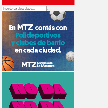
Search
Search
for: