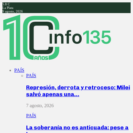
5.8
C
La Plata
9 agosto, 2026
Facebook
Twitter
Instagram
Youtube
PAÍS
PAÍS
Represión, derrota y retroceso: Milei
salvó apenas una…
7 agosto, 2026
PAÍS
La soberanía no es anticuada: pese a