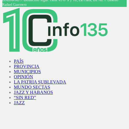
Rafael Guerrero
Facebook
Twitter
Instagram
Youtube
PAÍS
PROVINCIA
MUNICIPIOS
OPINIÓN
LA PATRIA SUBLEVADA
MUNDO SECTAS
JAZZ Y HABANOS
“SIN RED”
JAZZ