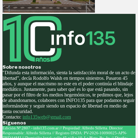
Sobre nosotros
"Difunda esta información, sienta la satisfacción moral de un acto de
libertad”, decía Rodolfo Walsh en tiempos siniestros. Pasaron 45
años, y aunque el macrismo no este en el poder continúa el blindaje
mediático. Justamente, para saber qué es lo que está pasando, sin
pasar por el filtro de los medios hegemónicos, te pedimos que, lejos
de abandonarnos, colabores con INFO135 para que podamos seguir
informándote y seguir siendo un espacio de libertad en medio de
tanta oscuridad.
Contacto:
info135web@gmail.com
Síguenos
Facebook
Twitter
Instagram
Youtube
Edición Nº 2807 - info135.com.ar // Propiedad: Alfredo Silletta. Director
Responsable: Alfredo Silletta // Registro DNDA: PV-2026-10090025-APN-
DNDA#MJ // Domicilio legal: calle 45 e/ 9 y 10, La Plata, Bs. As. // Diseño: