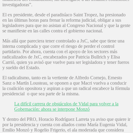
investigadoras”.
El ex presidente, desde el paradisíaco Saint Tropez, ha presionado
en las últimas horas para frenar la reforma judicial, obligar a sus
legisladores para que no asistan al Congreso Nacional y que la gente
se manifieste en las calles contra el gobierno nacional.
Más allá que pareciera tener controlado a JxC, sabe que tiene una
interna complicada y que corre el riesgo de perder el control
partidario. Por ahora, cuenta con el apoyo de los sectores más
radicalizados de JxC, encabezados por Patricia Bullrich y Elisa
Carrió, quien ya avisó que vuelve para ser legisladora y tener fueros
y sueldo del Estado.
El radicalismo, tanto en la vertiente de Alfredo Cornejo, Ernesto
Sanz o Martín Lousteau, se oponen a que Macri vuelva a conducir
la coalición opositora y aspiran a que un radical encabece la fórmula
presidencial o que sea parte de la misma.
La difícil carrera de obstáculos de Vidal para volver a la
Gobernación: ahora se interpone Monzó
Y dentro del PRO, Horacio Rodríguez Larreta ya aviso que quiere ir
por la presidencia y cuenta con aliados como María Eugenia Vidal,
Emilio Monzó y Rogelio Frigerio, el ala moderada que considera