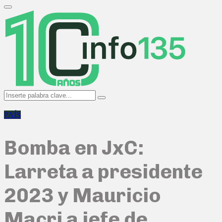
Search
for:
Primary
Menu
Search
Search
for:
PAÍS
Bomba en JxC:
Larreta a presidente
2023 y Mauricio
Macri a jefe de