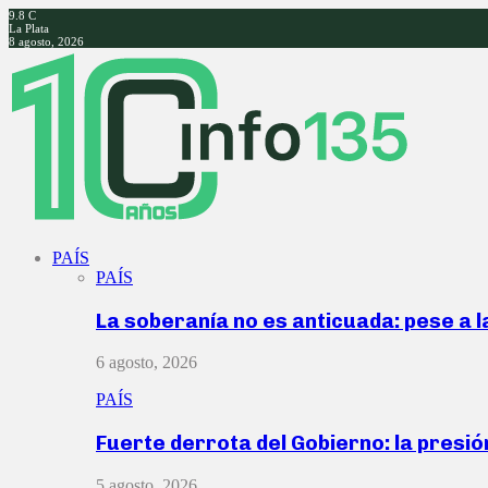
9.8
C
La Plata
8 agosto, 2026
Facebook
Twitter
Instagram
Youtube
PAÍS
PAÍS
La soberanía no es anticuada: pese a 
6 agosto, 2026
PAÍS
Fuerte derrota del Gobierno: la presió
5 agosto, 2026