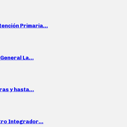
Atención Primaria…
e General La…
pras y hasta…
ntro Integrador…