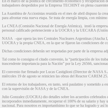
En el marco de la política de crecimiento económico y recuperación d
trabajadores despedidos por la Empresa TECHINT en plena cuarentena 
La Asamblea de Accionistas reunida en el mes de abril dispuso la crea
para afrontar esta nueva etapa. Se trata de energía limpia, con mínim
La CNEA (Comisión Nacional de Energía Atómica), instó la empresa N
personal calificado perteneciente a la UOCRA y la UECARA (Unión E
NASA –que opera las tres Centrales Nucleares Argentinas (Atucha I, 
UOCRA y la propia CNEA, en la que se fijaron las condiciones de con
Dichas condiciones deberán ser respetadas por parte de la empresa ad
Tal como lo consigna el citado convenio, la “participación de los trab
trascendente importancia para la Nación” por la Ley 26566, sancionad
El convenio fue firmado por Lucas Castiglioni (Director de NASA S.A
miércoles 19 de agosto se reinicien las obras del Reactor CAREM 25. A
El retorno de los trabajadores, en tanto, será paulatino y sometido a 
con la supervisión de NASA y de la CNEA.
Julio Gonzalez (UOCRA) dio detalles sobre los acuerdos celebrad
incorporados inmediatamente, recuperar el 100% de su salario y hay u
nacional. Para nosotros es importantísimo lo que se ha logrado y así 