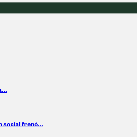
la…
n social frenó…