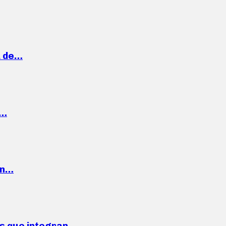
a de…
,…
ón…
ses que integran…