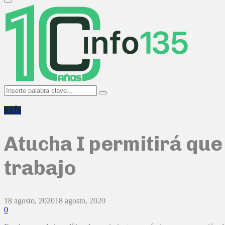
Primary
Menu
Search
Search
for:
PAÍS
Atucha I permitirá qu
trabajo
18 agosto, 2020
18 agosto, 2020
0