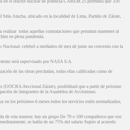
ras en el reactor nuclear de potencia CAREM 25 permitirá que 350
l Sitio Atucha, ubicado en la localidad de Lima, Partido de Zárate,
ealizar todas aquellas contrataciones que permitan mantener al
hint en plena pandemia.
o Nacional- celebró a mediados de mes de junio un convenio con la
limiento será supervisado por NASA S.A.
ación de las obras precitadas, todas ellas calificadas como de
z (UOCRA-Seccional Zárate), posibilitará que a partir de próximo
ipación de integrantes de la Asamblea de Accionistas.
que en los próximos 6 meses todos los servicios estén normalizados,
a de esta manera: hay un grupo De 70 o 100 compañeros que son
mediatamente, se habla de un 75% del salario Sujeto al acuerdo