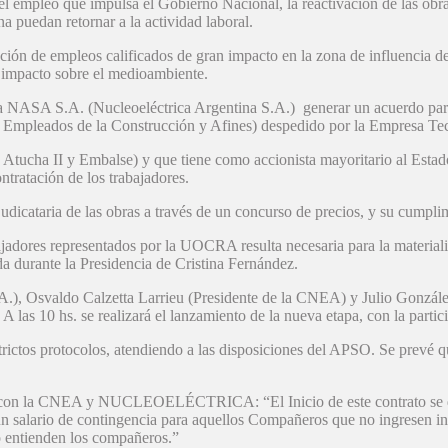
el empleo que impulsa el Gobierno Nacional, la reactivación de las ob
puedan retornar a la actividad laboral.
ción de empleos calificados de gran impacto en la zona de influencia de
o impacto sobre el medioambiente.
ASA S.A. (Nucleoeléctrica Argentina S.A.) generar un acuerdo para r
mpleados de la Construcción y Afines) despedido por la Empresa Tec
Atucha II y Embalse) y que tiene como accionista mayoritario al Estad
tratación de los trabajadores.
judicataria de las obras a través de un concurso de precios, y su cump
ajadores representados por la UOCRA resulta necesaria para la materializ
a durante la Presidencia de Cristina Fernández.
.), Osvaldo Calzetta Larrieu (Presidente de la CNEA) y Julio Gonzále
 las 10 hs. se realizará el lanzamiento de la nueva etapa, con la partic
estrictos protocolos, atendiendo a las disposiciones del APSO. Se prevé 
os con la CNEA y NUCLEOELÉCTRICA: “El Inicio de este contrato se d
n salario de contingencia para aquellos Compañeros que no ingresen in
lo entienden los compañeros.”