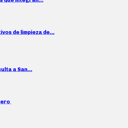
ivos de limpieza de…
culta a San…
mero