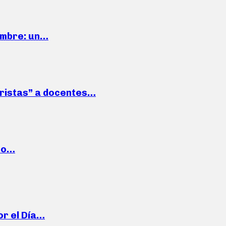
iembre: un…
roristas” a docentes…
cto…
or el Día…