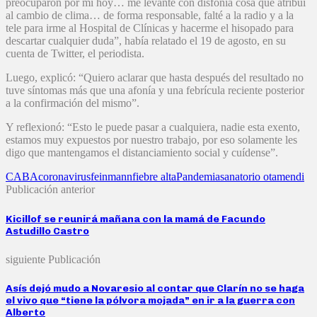
preocuparon por mí hoy… me levanté con disfonía cosa que atribuí
al cambio de clima… de forma responsable, falté a la radio y a la
tele para irme al Hospital de Clínicas y hacerme el hisopado para
descartar cualquier duda”, había relatado el 19 de agosto, en su
cuenta de Twitter, el periodista.
Luego, explicó: “Quiero aclarar que hasta después del resultado no
tuve síntomas más que una afonía y una febrícula reciente posterior
a la confirmación del mismo”.
Y reflexionó: “Esto le puede pasar a cualquiera, nadie esta exento,
estamos muy expuestos por nuestro trabajo, por eso solamente les
digo que mantengamos el distanciamiento social y cuídense”.
CABA
coronavirus
feinmann
fiebre alta
Pandemia
sanatorio otamendi
Publicación anterior
Kicillof se reunirá mañana con la mamá de Facundo
Astudillo Castro
siguiente Publicación
Asís dejó mudo a Novaresio al contar que Clarín no se haga
el vivo que “tiene la pólvora mojada” en ir a la guerra con
Alberto