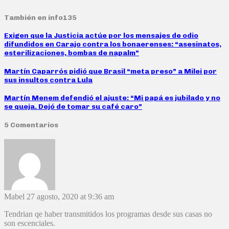
También en info135
Exigen que la Justicia actúe por los mensajes de odio
difundidos en Carajo contra los bonaerenses: “asesinatos,
esterilizaciones, bombas de napalm”
Martín Caparrós pidió que Brasil “meta preso” a Milei por
sus insultos contra Lula
Martín Menem defendió el ajuste: “Mi papá es jubilado y no
se queja. Dejó de tomar su café caro”
5 Comentarios
Mabel
27 agosto, 2020 at 9:36 am
Tendrian qe haber transmitidos los programas desde sus casas no
son escenciales.