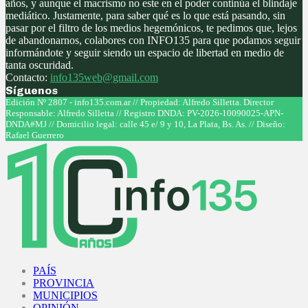
años, y aunque el macrismo no este en el poder continúa el blindaje
mediático. Justamente, para saber qué es lo que está pasando, sin
pasar por el filtro de los medios hegemónicos, te pedimos que, lejos
de abandonarnos, colabores con INFO135 para que podamos seguir
informándote y seguir siendo un espacio de libertad en medio de
tanta oscuridad.
Contacto:
info135web@gmail.com
Síguenos
Facebook
Twitter
Instagram
Youtube
Edición Nº 2807 - info135.com.ar // Propiedad: Alfredo Silletta. Director
Responsable: Alfredo Silletta // Registro DNDA: PV-2026-10090025-APN-
DNDA#MJ // Domicilio legal: calle 45 e/ 9 y 10, La Plata, Bs. As. // Diseño:
Rafael Guerrero
Facebook
Twitter
Instagram
Youtube
PAÍS
PROVINCIA
MUNICIPIOS
OPINIÓN