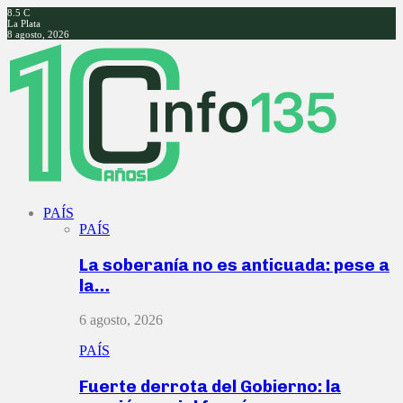
8.5
C
La Plata
8 agosto, 2026
Facebook
Twitter
Instagram
Youtube
PAÍS
PAÍS
La soberanía no es anticuada: pese a
la…
6 agosto, 2026
PAÍS
Fuerte derrota del Gobierno: la