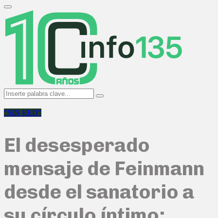
Search
for:
Primary
Menu
Search
Search
for:
"SIN RED"
El desesperado
mensaje de Feinmann
desde el sanatorio a
su círculo íntimo: