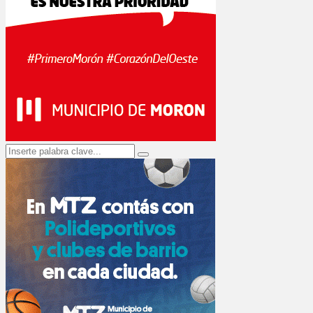
Search
Search
for: