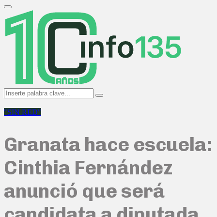
Search
for:
Primary
Menu
Search
Search
for:
"SIN RED"
Granata hace escuela:
Cinthia Fernández
anunció que será
candidata a diputada