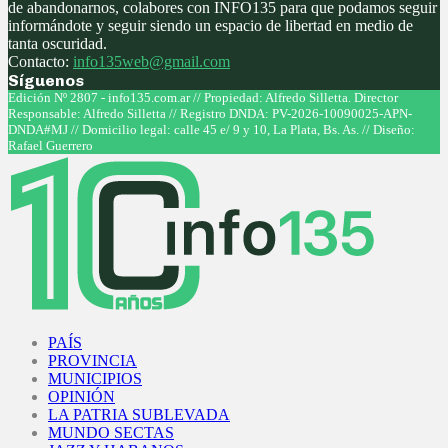
de abandonarnos, colabores con INFO135 para que podamos seguir
informándote y seguir siendo un espacio de libertad en medio de
tanta oscuridad.
Contacto:
info135web@gmail.com
Síguenos
Facebook
Twitter
Instagram
Youtube
Edición Nº 2807 - info135.com.ar // Propiedad: Alfredo Silletta. Director
Responsable: Alfredo Silletta // Registro DNDA: PV-2026-10090025-APN-
DNDA#MJ // Domicilio legal: calle 45 e/ 9 y 10, La Plata, Bs. As. // Diseño:
Rafael Guerrero
Facebook
Twitter
Instagram
Youtube
PAÍS
PROVINCIA
MUNICIPIOS
OPINIÓN
LA PATRIA SUBLEVADA
MUNDO SECTAS