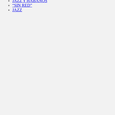
JAZZ Y HABANOS
“SIN RED”
JAZZ