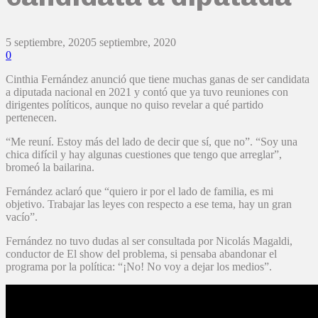
5 septiembre, 2020
5 septiembre, 2020
0
Cinthia Fernández anunció que tiene muchas ganas de ser candidata
a diputada nacional en 2021 y contó que ya tuvo reuniones con
dirigentes políticos, aunque no quiso revelar a qué partido
pertenecen.
“Me reuní. Estoy más del lado de decir que sí, que no”. “Soy una
chica difícil y hay algunas cuestiones que tengo que arreglar”,
bromeó la bailarina.
Fernández aclaró que “quiero ir por el lado de familia, es mi
objetivo. Trabajar las leyes con respecto a ese tema, hay un gran
vacío”.
Fernández no tuvo dudas al ser consultada por Nicolás Magaldi,
conductor de El show del problema, si pensaba abandonar el
programa por la política: “¡No! No voy a dejar los medios”.