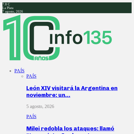
7.8
C
La Plata
7 agosto, 2026
Facebook
Twitter
Instagram
Youtube
PAÍS
PAÍS
León XIV visitará la Argentina en
noviembre: un…
5 agosto, 2026
PAÍS
Milei redobla los ataques: llamó