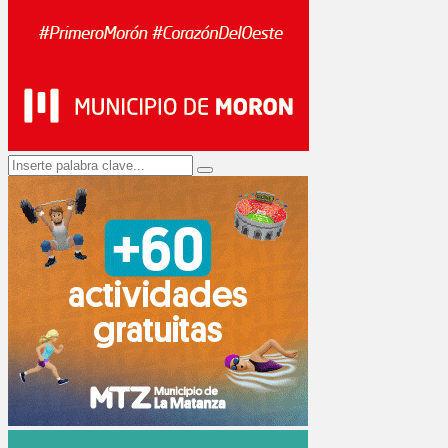
Search
Search
for: