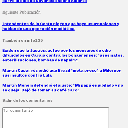
carro al odio de Novaresio sobre Alberto
siguiente Publicación
Intendentes de la Costa niegan que haya usurpaciones y
hablan de una operación mediática
También en info135
Exigen que la Justicia actúe por los mensajes de odio
difundidos en Carajo contra los bonaerenses: “asesinatos,
esterilizaciones, bombas de napalm”
Martín Caparrós pidió que Brasil “meta preso” a Milei por
sus insultos contra Lula
Martín Menem defendió el ajuste: “Mi papá es jubilado y no
se queja. Dejó de tomar su café caro”
Salir de los comentarios