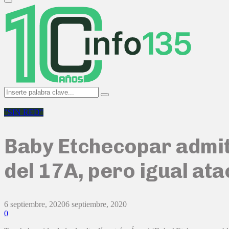
Primary
Menu
Search
Search
for:
"SIN RED"
Baby Etchecopar admiti
del 17A, pero igual at
6 septiembre, 2020
6 septiembre, 2020
0