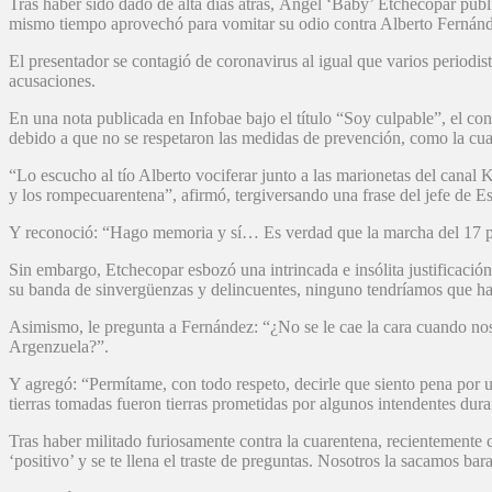
Tras haber sido dado de alta días atrás, Ángel ‘Baby’ Etchecopar publ
mismo tiempo aprovechó para vomitar su odio contra Alberto Fernánd
El presentador se contagió de coronavirus al igual que varios periodi
acusaciones.
En una nota publicada en Infobae bajo el título “Soy culpable”, el co
debido a que no se respetaron las medidas de prevención, como la cuare
“Lo escucho al tío Alberto vociferar junto a las marionetas del canal 
y los rompecuarentena”, afirmó, tergiversando una frase del jefe de E
Y reconoció: “Hago memoria y sí… Es verdad que la marcha del 17 pu
Sin embargo, Etchecopar esbozó una intrincada e insólita justificació
su banda de sinvergüenzas y delincuentes, ninguno tendríamos que hab
Asimismo, le pregunta a Fernández: “¿No se le cae la cara cuando nos 
Argenzuela?”.
Y agregó: “Permítame, con todo respeto, decirle que siento pena por us
tierras tomadas fueron tierras prometidas por algunos intendentes duran
Tras haber militado furiosamente contra la cuarentena, recientemente 
‘positivo’ y se te llena el traste de preguntas. Nosotros la sacamos ba