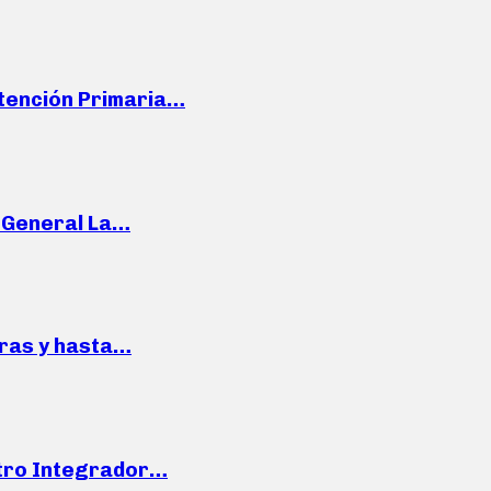
Atención Primaria…
e General La…
pras y hasta…
ntro Integrador…