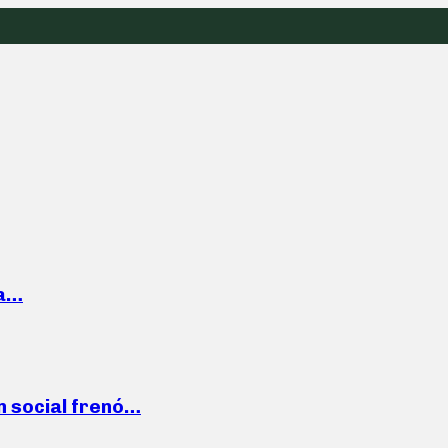
la…
n social frenó…