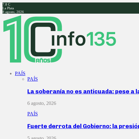
7.8
C
La Plata
8 agosto, 2026
Facebook
Twitter
Instagram
Youtube
PAÍS
PAÍS
La soberanía no es anticuada: pese a 
6 agosto, 2026
PAÍS
Fuerte derrota del Gobierno: la presió
5 agosto, 2026