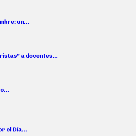
iembre: un…
roristas” a docentes…
cto…
or el Día…