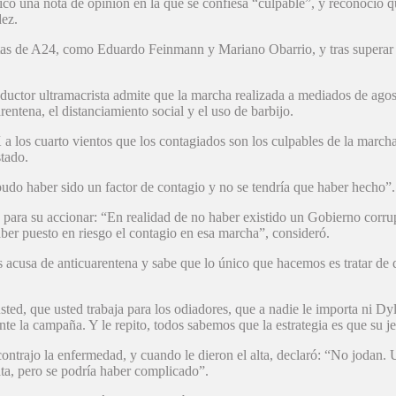
icó una nota de opinión en la que se confiesa “culpable”, y reconoció q
ez.
stas de A24, como Eduardo Feinmann y Mariano Obarrio, y tras superar l
nductor ultramacrista admite que la marcha realizada a mediados de ago
ntena, el distanciamiento social y el uso de barbijo.
K a los cuarto vientos que los contagiados son los culpables de la march
stado.
do haber sido un factor de contagio y no se tendría que haber hecho”.
n para su accionar: “En realidad de no haber existido un Gobierno corru
er puesto en riesgo el contagio en esa marcha”, consideró.
acusa de anticuarentena y sabe que lo único que hacemos es tratar de q
ted, que usted trabaja para los odiadores, que a nadie le importa ni Dyl
te la campaña. Y le repito, todos sabemos que la estrategia es que su je
contrajo la enfermedad, y cuando le dieron el alta, declaró: “No jodan.
rata, pero se podría haber complicado”.