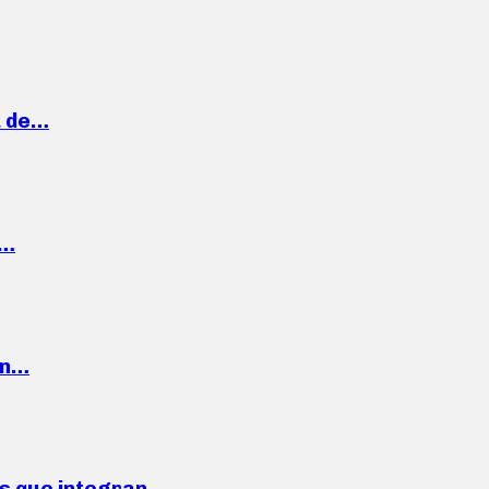
a de…
,…
ón…
ses que integran…