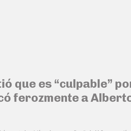
ó que es “culpable” po
acó ferozmente a Alber