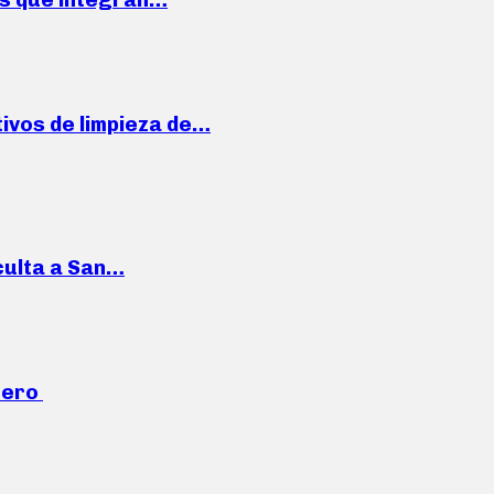
ivos de limpieza de…
culta a San…
mero