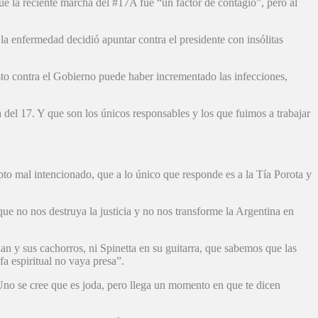
ue la reciente marcha del #17A fue “un factor de contagio”, pero al
a enfermedad decidió apuntar contra el presidente con insólitas
sto contra el Gobierno puede haber incrementado las infecciones,
a del 17. Y que son los únicos responsables y los que fuimos a trabajar
pto mal intencionado, que a lo único que responde es a la Tía Porota y
ue no nos destruya la justicia y no nos transforme la Argentina en
an y sus cachorros, ni Spinetta en su guitarra, que sabemos que las
fa espiritual no vaya presa”.
 Uno se cree que es joda, pero llega un momento en que te dicen