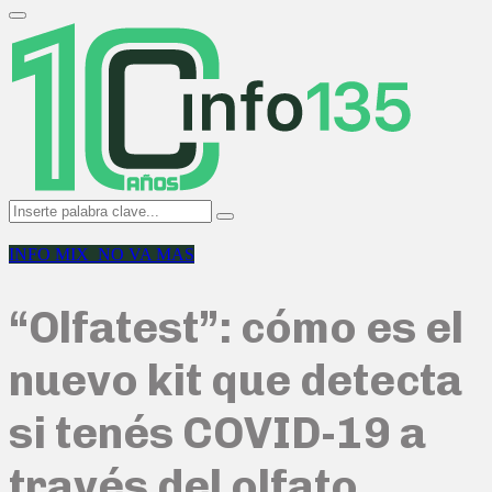
Search
for:
Primary
Menu
Search
Search
for:
INFO MIX_NO VA MAS
“Olfatest”: cómo es el
nuevo kit que detecta
si tenés COVID-19 a
través del olfato