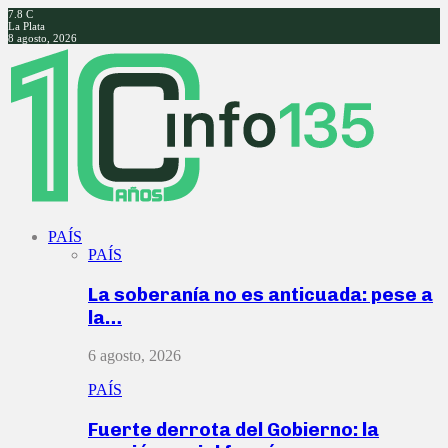
7.8
C
La Plata
8 agosto, 2026
Facebook
Twitter
Instagram
Youtube
PAÍS
PAÍS
La soberanía no es anticuada: pese a
la…
6 agosto, 2026
PAÍS
Fuerte derrota del Gobierno: la