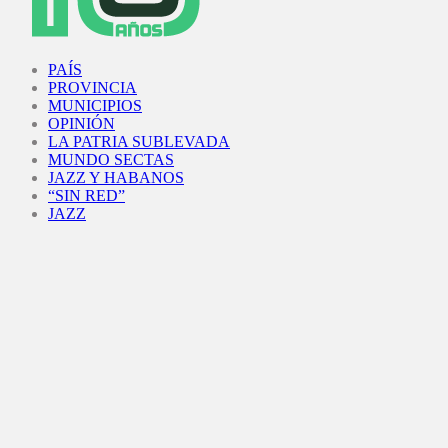
Facebook
Twitter
Instagram
Youtube
PAÍS
PROVINCIA
MUNICIPIOS
OPINIÓN
LA PATRIA SUBLEVADA
MUNDO SECTAS
JAZZ Y HABANOS
“SIN RED”
JAZZ