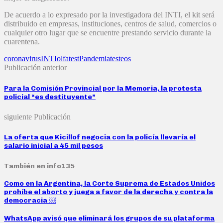
De acuerdo a lo expresado por la investigadora del INTI, el kit será
distribuido en empresas, instituciones, centros de salud, comercios o
cualquier otro lugar que se encuentre prestando servicio durante la
cuarentena.
coronavirus
INTI
olfatest
Pandemia
testeos
Publicación anterior
Para la Comisión Provincial por la Memoria, la protesta
policial “es destituyente”
siguiente Publicación
La oferta que Kicillof negocia con la policía llevaría el
salario inicial a 45 mil pesos
También en info135
Como en la Argentina, la Corte Suprema de Estados Unidos
prohíbe el aborto y juega a favor de la derecha y contra la
democracia ￼
WhatsApp avisó que eliminará los grupos de su plataforma