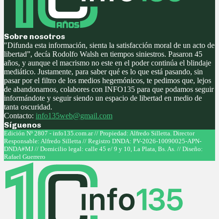
Sobre nosotros
"Difunda esta información, sienta la satisfacción moral de un acto de
libertad”, decía Rodolfo Walsh en tiempos siniestros. Pasaron 45
años, y aunque el macrismo no este en el poder continúa el blindaje
mediático. Justamente, para saber qué es lo que está pasando, sin
pasar por el filtro de los medios hegemónicos, te pedimos que, lejos
de abandonarnos, colabores con INFO135 para que podamos seguir
informándote y seguir siendo un espacio de libertad en medio de
tanta oscuridad.
Contacto:
info135web@gmail.com
Síguenos
Facebook
Twitter
Instagram
Youtube
Edición Nº 2807 - info135.com.ar // Propiedad: Alfredo Silletta. Director
Responsable: Alfredo Silletta // Registro DNDA: PV-2026-10090025-APN-
DNDA#MJ // Domicilio legal: calle 45 e/ 9 y 10, La Plata, Bs. As. // Diseño:
Rafael Guerrero