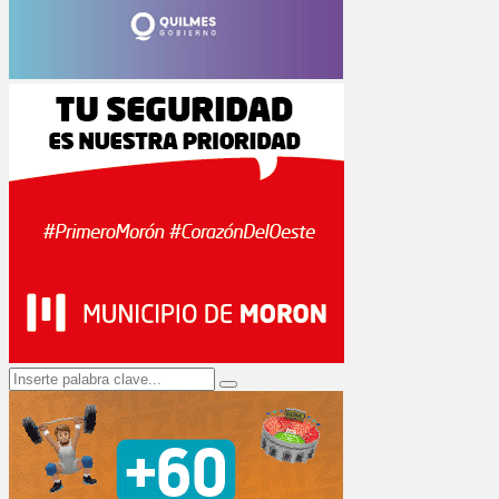
Search
Search
for: