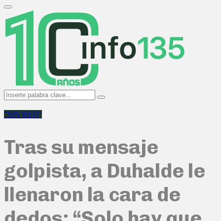
Search
for:
Primary
Menu
Search
Search
for:
"SIN RED"
Tras su mensaje
golpista, a Duhalde le
llenaron la cara de
dedos: “Solo hay que