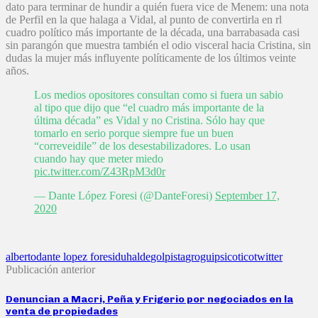
dato para terminar de hundir a quién fuera vice de Menem: una nota
de Perfil en la que halaga a Vidal, al punto de convertirla en rl
cuadro político más importante de la década, una barrabasada casi
sin parangón que muestra también el odio visceral hacia Cristina, sin
dudas la mujer más influyente políticamente de los últimos veinte
años.
Los medios opositores consultan como si fuera un sabio
al tipo que dijo que “el cuadro más importante de la
última década” es Vidal y no Cristina. Sólo hay que
tomarlo en serio porque siempre fue un buen
“correveidile” de los desestabilizadores. Lo usan
cuando hay que meter miedo
pic.twitter.com/Z43RpM3d0r
— Dante López Foresi (@DanteForesi)
September 17,
2020
alberto
dante lopez foresi
duhalde
golpista
grogui
psicotico
twitter
Publicación anterior
Denuncian a Macri, Peña y Frigerio por negociados en la
venta de propiedades