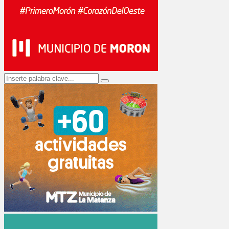
Search
Search
for: