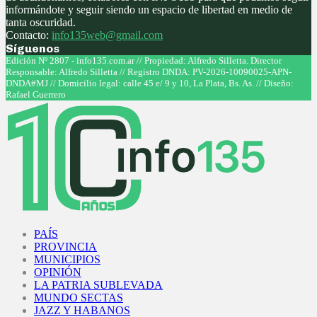
informándote y seguir siendo un espacio de libertad en medio de
tanta oscuridad.
Contacto:
info135web@gmail.com
Síguenos
Facebook
Twitter
Instagram
Youtube
Edición Nº 2807 - info135.com.ar // Propiedad: Alfredo Silletta. Director
Responsable: Alfredo Silletta // Registro DNDA: PV-2026-10090025-APN-
DNDA#MJ // Domicilio legal: calle 45 e/ 9 y 10, La Plata, Bs. As. // Diseño:
Rafael Guerrero
Facebook
Twitter
Instagram
Youtube
PAÍS
PROVINCIA
MUNICIPIOS
OPINIÓN
LA PATRIA SUBLEVADA
MUNDO SECTAS
JAZZ Y HABANOS