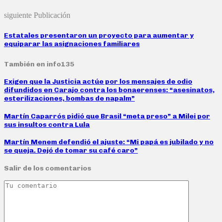
siguiente Publicación
Estatales presentaron un proyecto para aumentar y
equiparar las asignaciones familiares
También en info135
Exigen que la Justicia actúe por los mensajes de odio
difundidos en Carajo contra los bonaerenses: “asesinatos,
esterilizaciones, bombas de napalm”
Martín Caparrós pidió que Brasil “meta preso” a Milei por
sus insultos contra Lula
Martín Menem defendió el ajuste: “Mi papá es jubilado y no
se queja. Dejó de tomar su café caro”
Salir de los comentarios