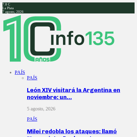
7.8
C
La Plata
7 agosto, 2026
Facebook
Twitter
Instagram
Youtube
PAÍS
PAÍS
León XIV visitará la Argentina en
noviembre: un…
5 agosto, 2026
PAÍS
Milei redobla los ataques: llamó