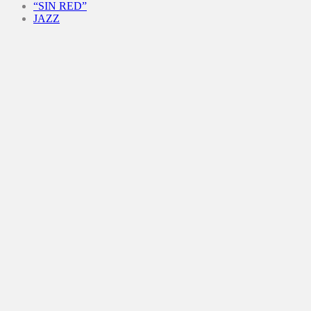
“SIN RED”
JAZZ