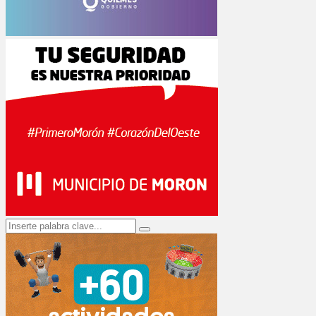
Search
Search
for: