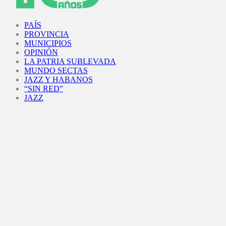
Facebook
Twitter
Instagram
Youtube
PAÍS
PROVINCIA
MUNICIPIOS
OPINIÓN
LA PATRIA SUBLEVADA
MUNDO SECTAS
JAZZ Y HABANOS
“SIN RED”
JAZZ