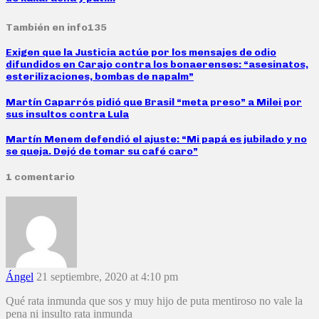
También en info135
Exigen que la Justicia actúe por los mensajes de odio
difundidos en Carajo contra los bonaerenses: “asesinatos,
esterilizaciones, bombas de napalm”
Martín Caparrós pidió que Brasil “meta preso” a Milei por
sus insultos contra Lula
Martín Menem defendió el ajuste: “Mi papá es jubilado y no
se queja. Dejó de tomar su café caro”
1 comentario
Ángel
21 septiembre, 2020 at 4:10 pm
Qué rata inmunda que sos y muy hijo de puta mentiroso no vale la
pena ni insulto rata inmunda