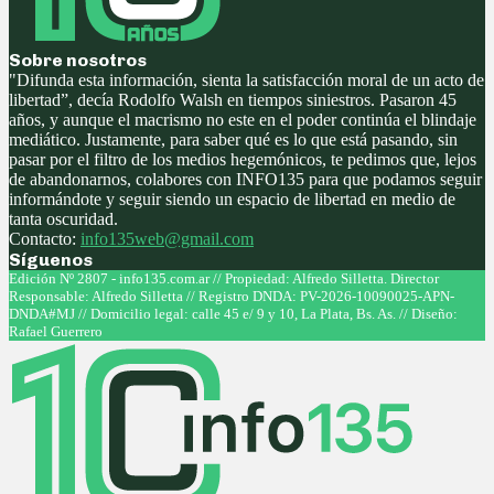
Sobre nosotros
"Difunda esta información, sienta la satisfacción moral de un acto de
libertad”, decía Rodolfo Walsh en tiempos siniestros. Pasaron 45
años, y aunque el macrismo no este en el poder continúa el blindaje
mediático. Justamente, para saber qué es lo que está pasando, sin
pasar por el filtro de los medios hegemónicos, te pedimos que, lejos
de abandonarnos, colabores con INFO135 para que podamos seguir
informándote y seguir siendo un espacio de libertad en medio de
tanta oscuridad.
Contacto:
info135web@gmail.com
Síguenos
Facebook
Twitter
Instagram
Youtube
Edición Nº 2807 - info135.com.ar // Propiedad: Alfredo Silletta. Director
Responsable: Alfredo Silletta // Registro DNDA: PV-2026-10090025-APN-
DNDA#MJ // Domicilio legal: calle 45 e/ 9 y 10, La Plata, Bs. As. // Diseño:
Rafael Guerrero