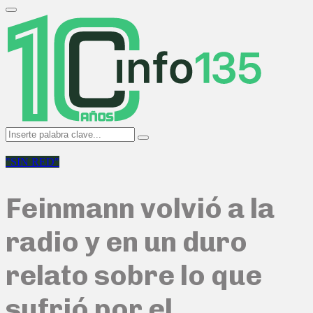
Search
for:
Primary
Menu
Search
Search
for:
"SIN RED"
Feinmann volvió a la
radio y en un duro
relato sobre lo que
sufrió por el