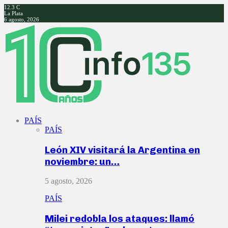
12.3
C
La Plata
6 agosto, 2026
Facebook
Twitter
Instagram
Youtube
PAÍS
PAÍS
León XIV visitará la Argentina en
noviembre: un…
5 agosto, 2026
PAÍS
Milei redobla los ataques: llamó