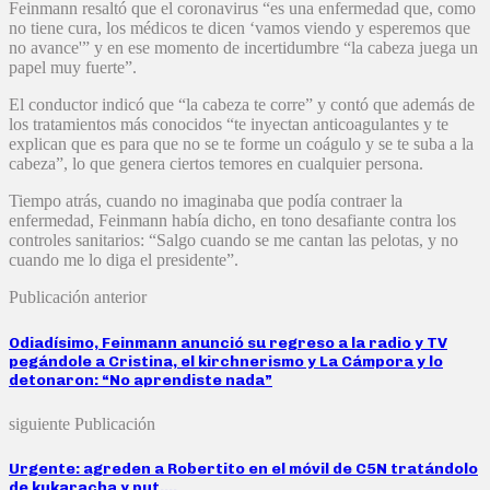
Feinmann resaltó que el coronavirus “es una enfermedad que, como
no tiene cura, los médicos te dicen ‘vamos viendo y esperemos que
no avance'” y en ese momento de incertidumbre “la cabeza juega un
papel muy fuerte”.
El conductor indicó que “la cabeza te corre” y contó que además de
los tratamientos más conocidos “te inyectan anticoagulantes y te
explican que es para que no se te forme un coágulo y se te suba a la
cabeza”, lo que genera ciertos temores en cualquier persona.
Tiempo atrás, cuando no imaginaba que podía contraer la
enfermedad, Feinmann había dicho, en tono desafiante contra los
controles sanitarios: “Salgo cuando se me cantan las pelotas, y no
cuando me lo diga el presidente”.
Publicación anterior
Odiadísimo, Feinmann anunció su regreso a la radio y TV
pegándole a Cristina, el kirchnerismo y La Cámpora y lo
detonaron: “No aprendiste nada”
siguiente Publicación
Urgente: agreden a Robertito en el móvil de C5N tratándolo
de kukaracha y put….