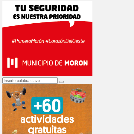
Search
Search
for: