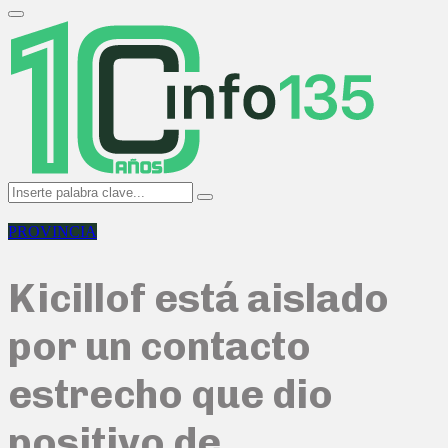
Search
for:
Primary
Menu
Search
Search
for:
PROVINCIA
Kicillof está aislado
por un contacto
estrecho que dio
positivo de