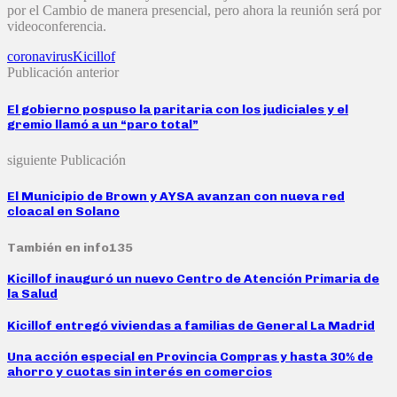
por el Cambio de manera presencial, pero ahora la reunión será por
videoconferencia.
coronavirus
Kicillof
Publicación anterior
El gobierno pospuso la paritaria con los judiciales y el
gremio llamó a un “paro total”
siguiente Publicación
El Municipio de Brown y AYSA avanzan con nueva red
cloacal en Solano
También en info135
Kicillof inauguró un nuevo Centro de Atención Primaria de
la Salud
Kicillof entregó viviendas a familias de General La Madrid
Una acción especial en Provincia Compras y hasta 30% de
ahorro y cuotas sin interés en comercios