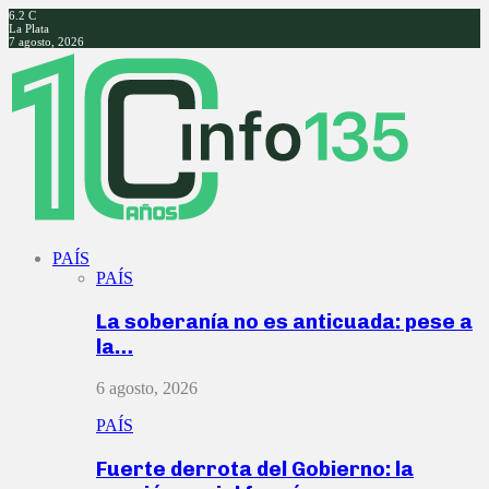
6.2
C
La Plata
7 agosto, 2026
Facebook
Twitter
Instagram
Youtube
PAÍS
PAÍS
La soberanía no es anticuada: pese a
la…
6 agosto, 2026
PAÍS
Fuerte derrota del Gobierno: la