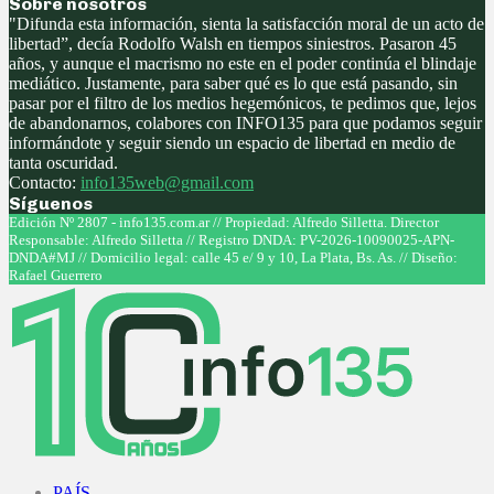
Sobre nosotros
"Difunda esta información, sienta la satisfacción moral de un acto de
libertad”, decía Rodolfo Walsh en tiempos siniestros. Pasaron 45
años, y aunque el macrismo no este en el poder continúa el blindaje
mediático. Justamente, para saber qué es lo que está pasando, sin
pasar por el filtro de los medios hegemónicos, te pedimos que, lejos
de abandonarnos, colabores con INFO135 para que podamos seguir
informándote y seguir siendo un espacio de libertad en medio de
tanta oscuridad.
Contacto:
info135web@gmail.com
Síguenos
Facebook
Twitter
Instagram
Youtube
Edición Nº 2807 - info135.com.ar // Propiedad: Alfredo Silletta. Director
Responsable: Alfredo Silletta // Registro DNDA: PV-2026-10090025-APN-
DNDA#MJ // Domicilio legal: calle 45 e/ 9 y 10, La Plata, Bs. As. // Diseño:
Rafael Guerrero
Facebook
Twitter
Instagram
Youtube
PAÍS