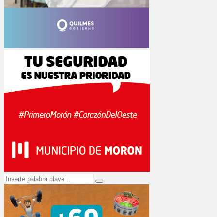
Search
Search
for: