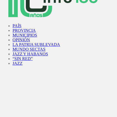
Facebook
Twitter
Instagram
Youtube
PAÍS
PROVINCIA
MUNICIPIOS
OPINIÓN
LA PATRIA SUBLEVADA
MUNDO SECTAS
JAZZ Y HABANOS
“SIN RED”
JAZZ