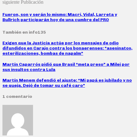
siguiente Publicación
Fueron, son y serán lo mismo: Macri, Vidal, Larreta y
Bullrich participarán hoy de una cumbre del PRO
También en info135
Exigen que la Justicia actúe por los mensajes de odio
difundidos en Carajo contra los bonaerenses: “asesinatos,
esterilizaciones, bombas de napalm”
Martín Caparrós pidió que Brasil “meta preso” a Milei por
sus insultos contra Lula
Martín Menem defendió el ajuste: “Mi papá es jubilado y no
se queja. Dejó de tomar su café caro”
1 comentario