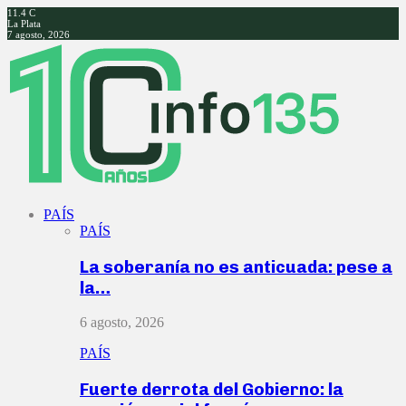
11.4
C
La Plata
7 agosto, 2026
Facebook
Twitter
Instagram
Youtube
PAÍS
PAÍS
La soberanía no es anticuada: pese a
la…
6 agosto, 2026
PAÍS
Fuerte derrota del Gobierno: la