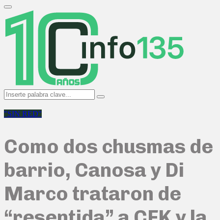
Search
for:
Primary
Menu
Search
Search
for:
"SIN RED"
Como dos chusmas de
barrio, Canosa y Di
Marco trataron de
“resentida” a CFK y la