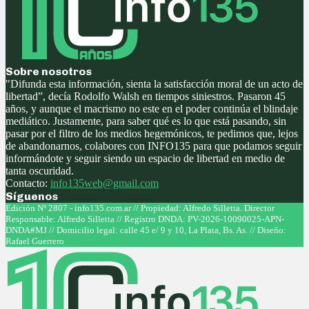
Sobre nosotros
"Difunda esta información, sienta la satisfacción moral de un acto de
libertad”, decía Rodolfo Walsh en tiempos siniestros. Pasaron 45
años, y aunque el macrismo no este en el poder continúa el blindaje
mediático. Justamente, para saber qué es lo que está pasando, sin
pasar por el filtro de los medios hegemónicos, te pedimos que, lejos
de abandonarnos, colabores con INFO135 para que podamos seguir
informándote y seguir siendo un espacio de libertad en medio de
tanta oscuridad.
Contacto:
info135web@gmail.com
Síguenos
Facebook
Twitter
Instagram
Youtube
Edición Nº 2807 - info135.com.ar // Propiedad: Alfredo Silletta. Director
Responsable: Alfredo Silletta // Registro DNDA: PV-2026-10090025-APN-
DNDA#MJ // Domicilio legal: calle 45 e/ 9 y 10, La Plata, Bs. As. // Diseño:
Rafael Guerrero