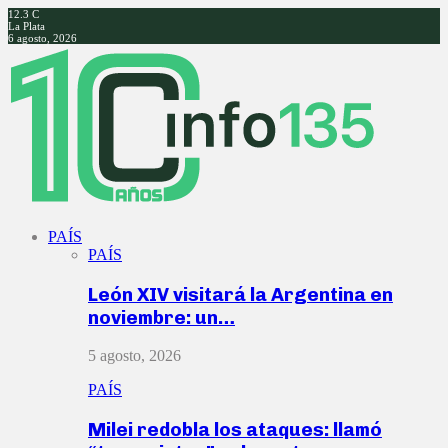
12.3
C
La Plata
6 agosto, 2026
Facebook
Twitter
Instagram
Youtube
PAÍS
PAÍS
León XIV visitará la Argentina en
noviembre: un…
5 agosto, 2026
PAÍS
Milei redobla los ataques: llamó