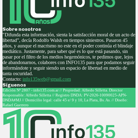
Sobre nosotros
"Difunda esta información, sienta la satisfacción moral de un acto de
libertad”, decía Rodolfo Walsh en tiempos siniestros. Pasaron 45
años, y aunque el macrismo no este en el poder continúa el blindaje
mediático. Justamente, para saber qué es lo que está pasando, sin
pasar por el filtro de los medios hegemónicos, te pedimos que, lejos
de abandonarnos, colabores con INFO135 para que podamos seguir
informándote y seguir siendo un espacio de libertad en medio de
tanta oscuridad.
Contacto:
info135web@gmail.com
Síguenos
Facebook
Twitter
Instagram
Youtube
Edición Nº 2807 - info135.com.ar // Propiedad: Alfredo Silletta. Director
Responsable: Alfredo Silletta // Registro DNDA: PV-2026-10090025-APN-
DNDA#MJ // Domicilio legal: calle 45 e/ 9 y 10, La Plata, Bs. As. // Diseño:
Rafael Guerrero