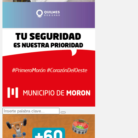
Search
Search
for: