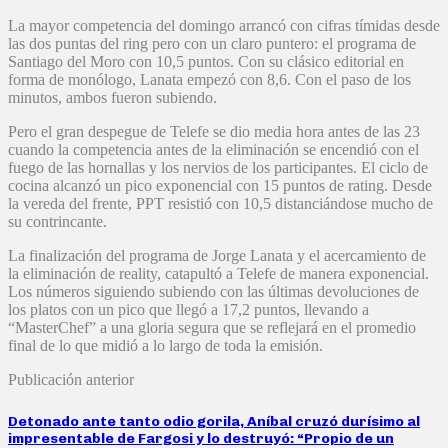
La mayor competencia del domingo arrancó con cifras tímidas desde
las dos puntas del ring pero con un claro puntero: el programa de
Santiago del Moro con 10,5 puntos. Con su clásico editorial en
forma de monólogo, Lanata empezó con 8,6. Con el paso de los
minutos, ambos fueron subiendo.
Pero el gran despegue de Telefe se dio media hora antes de las 23
cuando la competencia antes de la eliminación se encendió con el
fuego de las hornallas y los nervios de los participantes. El ciclo de
cocina alcanzó un pico exponencial con 15 puntos de rating. Desde
la vereda del frente, PPT resistió con 10,5 distanciándose mucho de
su contrincante.
La finalización del programa de Jorge Lanata y el acercamiento de
la eliminación de reality, catapultó a Telefe de manera exponencial.
Los números siguiendo subiendo con las últimas devoluciones de
los platos con un pico que llegó a 17,2 puntos, llevando a
“MasterChef” a una gloria segura que se reflejará en el promedio
final de lo que midió a lo largo de toda la emisión.
Publicación anterior
Detonado ante tanto odio gorila, Aníbal cruzó durísimo al
impresentable de Fargosi y lo destruyó: “Propio de un