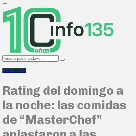
Search
for:
Primary
Menu
Search
Search
for:
"SIN RED"
Rating del domingo a
la noche: las comidas
de “MasterChef”
aplastaron a las