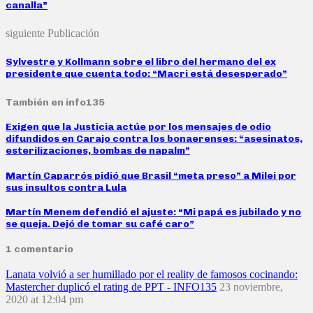
canalla”
siguiente Publicación
Sylvestre y Kollmann sobre el libro del hermano del ex
presidente que cuenta todo: “Macri está desesperado”
También en info135
Exigen que la Justicia actúe por los mensajes de odio
difundidos en Carajo contra los bonaerenses: “asesinatos,
esterilizaciones, bombas de napalm”
Martín Caparrós pidió que Brasil “meta preso” a Milei por
sus insultos contra Lula
Martín Menem defendió el ajuste: “Mi papá es jubilado y no
se queja. Dejó de tomar su café caro”
1 comentario
Lanata volvió a ser humillado por el reality de famosos cocinando:
Mastercher duplicó el rating de PPT - INFO135
23 noviembre,
2020 at 12:04 pm