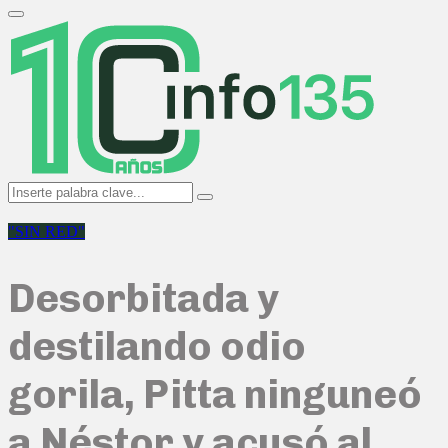
Search
for:
Primary
Menu
Search
Search
for:
"SIN RED"
Desorbitada y
destilando odio
gorila, Pitta ninguneó
a Néstor y acusó al