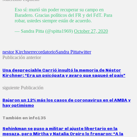
Eso sí: murió sin poder recuperar su campo en
Baradero. Gracias políticos del FR y del FdT. Para
robar, ustedes siempre están de acuerdo.
— Sandra Pitta (@spitta1969)
October 27, 2020
nestor Kirchner
recordatorio
Sandra Pitta
twitter
Publicación anterior
Una despreciable Carrió insultó la memoria de Néstor
Kirchner: “Era un psicópata y avaro que saqueó el país”
siguiente Publicación
Bajaron un 12% más los casos de coronavirus en el AMBA y
hay optimismo
También en info135
Sehinkman se puso a militar el ajuste libertario en la
mesaza, pero Mirtha y Natalia Oreiro lo frenaron: “A la