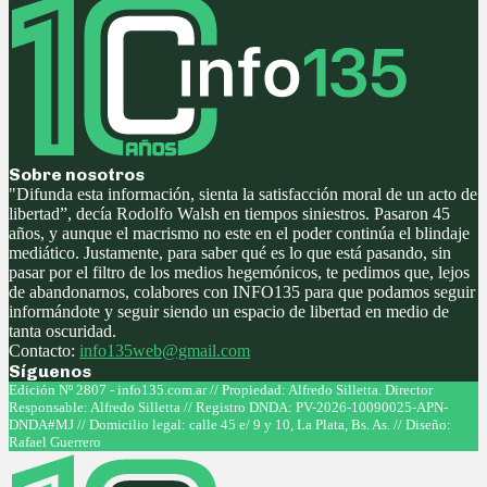
Sobre nosotros
"Difunda esta información, sienta la satisfacción moral de un acto de
libertad”, decía Rodolfo Walsh en tiempos siniestros. Pasaron 45
años, y aunque el macrismo no este en el poder continúa el blindaje
mediático. Justamente, para saber qué es lo que está pasando, sin
pasar por el filtro de los medios hegemónicos, te pedimos que, lejos
de abandonarnos, colabores con INFO135 para que podamos seguir
informándote y seguir siendo un espacio de libertad en medio de
tanta oscuridad.
Contacto:
info135web@gmail.com
Síguenos
Facebook
Twitter
Instagram
Youtube
Edición Nº 2807 - info135.com.ar // Propiedad: Alfredo Silletta. Director
Responsable: Alfredo Silletta // Registro DNDA: PV-2026-10090025-APN-
DNDA#MJ // Domicilio legal: calle 45 e/ 9 y 10, La Plata, Bs. As. // Diseño:
Rafael Guerrero