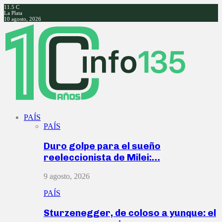
11.5
C
La Plata
10 agosto, 2026
Facebook
Twitter
Instagram
Youtube
PAÍS
PAÍS
Duro golpe para el sueño
reeleccionista de Milei:…
9 agosto, 2026
PAÍS
Sturzenegger, de coloso a yunque: el