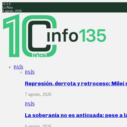
11.5
C
La Plata
8 agosto, 2026
Facebook
Twitter
Instagram
Youtube
PAÍS
PAÍS
Represión, derrota y retroceso: Milei
7 agosto, 2026
PAÍS
La soberanía no es anticuada: pese a 
6 agosto, 2026