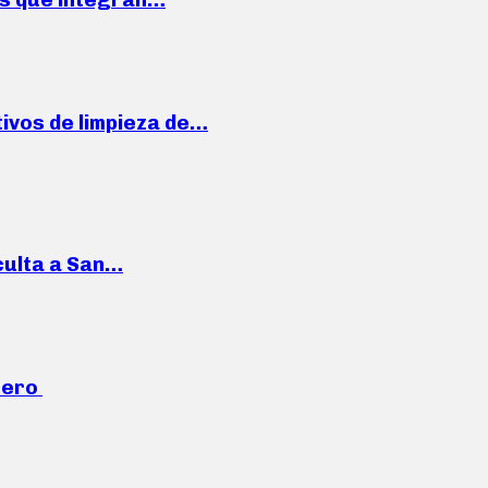
ivos de limpieza de…
culta a San…
mero