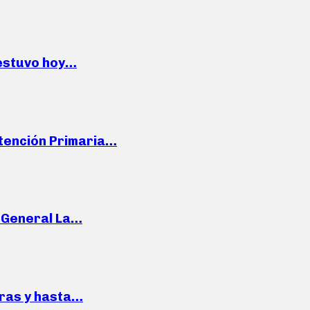
 estuvo hoy…
Atención Primaria…
e General La…
pras y hasta…