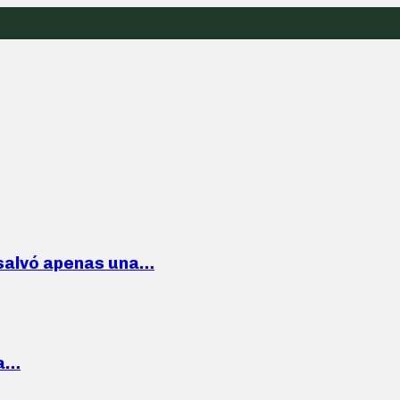
 salvó apenas una…
la…