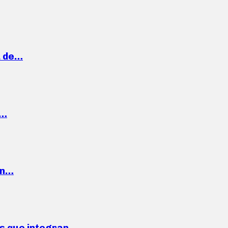
a de…
,…
ón…
ses que integran…