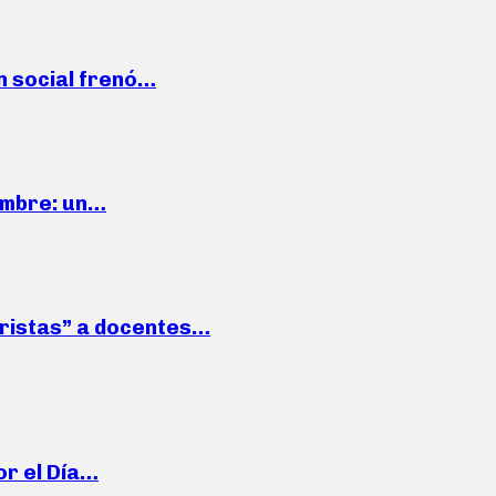
n social frenó…
iembre: un…
roristas” a docentes…
or el Día…