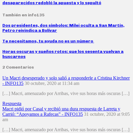
desaparecidos redobló la apuesta y lo sepultó
También en info135
Dos presidentes, dos símbolos: Milei oculta a San Martín,
Petro reivindica a Bolívar
Te necesitamos, tu ayuda no es un número
Horas oscuras y sueños rotos: que los sesenta vuelvan a
buscarnos
2 Comentarios
Un Macri desesperado y solo salió a responderle a Cristina Kirchner
- INFO135
30 octubre, 2020 at 11:34 am
[…] Macri, amenazado por Arribas, vive sus horas más oscuras […]
Respuesta
Macri pidió por Casal y recibió una dura respuesta de Larreta y
Carrió: “Apoyamos a Rafecas” - INFO135
31 octubre, 2020 at 9:05
am
[…] Macri, amenazado por Arribas, vive sus horas más oscuras […]