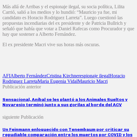
Más allá de Arribas y el espionaje ilegal, su socia política, Lilita
Carrió, salió a los medios y lo hundió: “Mauricio ya fue, mi
candidato es Horacio Rodriguez Larreta”. Luego cuestionó las
propuestas incendiarias del ex presidente y de Patricia Bullrich y
señaló que había que votar a Daniel Rafecas como Procurador y que
hay que sostener a Alberto Fernández.
El ex presidente Macri vive sus horas más oscuras.
AFI
Alberto Fernández
Cristina Kirchner
espionaje ilegal
Horacio
Rodriguez Larreta
Maria Eugenia Vidal
Mauricio Macri
Publicación anterior
Sensacional, Aníbal se les plantó a los Animales Sueltos y
Novaresio terminó junto a sus gorilas al borde del ACV
siguiente Publicación
Un Feinmann enloquecido con Tenembaum por criticar su
repudiable comparación entre los muertos por COVID y los