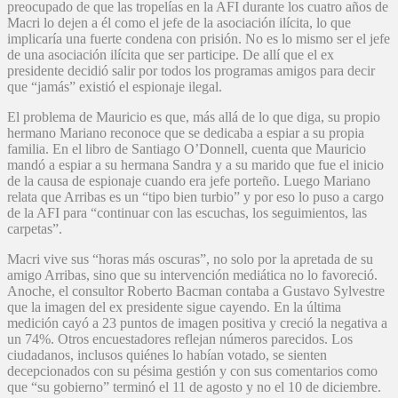
preocupado de que las tropelías en la AFI durante los cuatro años de
Macri lo dejen a él como el jefe de la asociación ilícita, lo que
implicaría una fuerte condena con prisión. No es lo mismo ser el jefe
de una asociación ilícita que ser participe. De allí que el ex
presidente decidió salir por todos los programas amigos para decir
que “jamás” existió el espionaje ilegal.
El problema de Mauricio es que, más allá de lo que diga, su propio
hermano Mariano reconoce que se dedicaba a espiar a su propia
familia. En el libro de Santiago O’Donnell, cuenta que Mauricio
mandó a espiar a su hermana Sandra y a su marido que fue el inicio
de la causa de espionaje cuando era jefe porteño. Luego Mariano
relata que Arribas es un “tipo bien turbio” y por eso lo puso a cargo
de la AFI para “continuar con las escuchas, los seguimientos, las
carpetas”.
Macri vive sus “horas más oscuras”, no solo por la apretada de su
amigo Arribas, sino que su intervención mediática no lo favoreció.
Anoche, el consultor Roberto Bacman contaba a Gustavo Sylvestre
que la imagen del ex presidente sigue cayendo. En la última
medición cayó a 23 puntos de imagen positiva y creció la negativa a
un 74%. Otros encuestadores reflejan números parecidos. Los
ciudadanos, inclusos quiénes lo habían votado, se sienten
decepcionados con su pésima gestión y con sus comentarios como
que “su gobierno” terminó el 11 de agosto y no el 10 de diciembre.