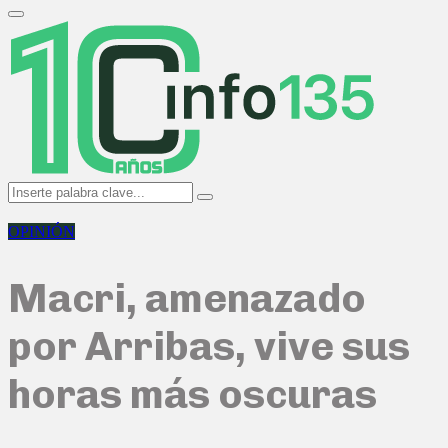
Search
for:
Primary
Menu
Search
Search
for:
OPINIÓN
Macri, amenazado
por Arribas, vive sus
horas más oscuras