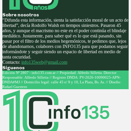
Sobre nosotros
"Difunda esta información, sienta la satisfacción moral de un acto de
libertad”, decía Rodolfo Walsh en tiempos siniestros. Pasaron 45
años, y aunque el macrismo no este en el poder continúa el blindaje
mediático. Justamente, para saber qué es lo que está pasando, sin
pasar por el filtro de los medios hegemónicos, te pedimos que, lejos
de abandonarnos, colabores con INFO135 para que podamos seguir
informándote y seguir siendo un espacio de libertad en medio de
tanta oscuridad.
Contacto:
info135web@gmail.com
Síguenos
Facebook
Twitter
Instagram
Youtube
Edición Nº 2807 - info135.com.ar // Propiedad: Alfredo Silletta. Director
Responsable: Alfredo Silletta // Registro DNDA: PV-2026-10090025-APN-
DNDA#MJ // Domicilio legal: calle 45 e/ 9 y 10, La Plata, Bs. As. // Diseño:
Rafael Guerrero