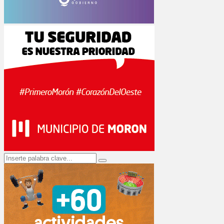
Search
Search
for: