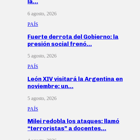
la…
6 agosto, 2026
PAÍS
Fuerte derrota del Gobierno: la
presión social frenó…
5 agosto, 2026
PAÍS
León XIV visitará la Argentina en
noviembre: un…
5 agosto, 2026
PAÍS
Milei redobla los ataques: llamó
“terroristas” a docentes…