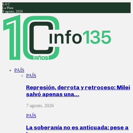
6.4
C
La Plata
9 agosto, 2026
Facebook
Twitter
Instagram
Youtube
PAÍS
PAÍS
Represión, derrota y retroceso: Milei
salvó apenas una…
7 agosto, 2026
PAÍS
La soberanía no es anticuada: pese a