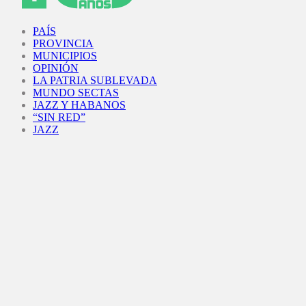
Facebook
Twitter
Instagram
Youtube
PAÍS
PROVINCIA
MUNICIPIOS
OPINIÓN
LA PATRIA SUBLEVADA
MUNDO SECTAS
JAZZ Y HABANOS
“SIN RED”
JAZZ