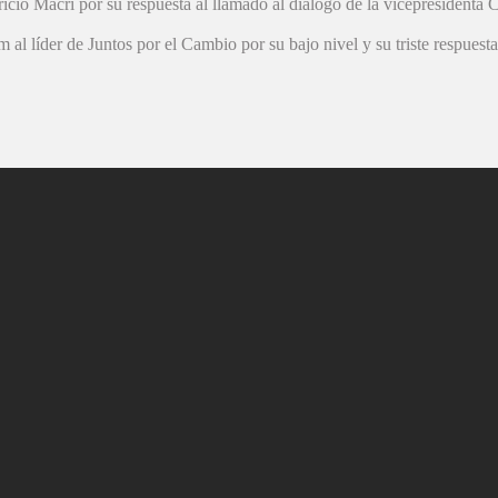
icio Macri por su respuesta al llamado al diálogo de la vicepresidenta C
 líder de Juntos por el Cambio por su bajo nivel y su triste respuest