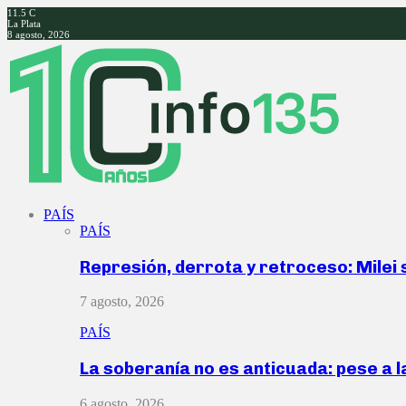
11.5
C
La Plata
8 agosto, 2026
Facebook
Twitter
Instagram
Youtube
PAÍS
PAÍS
Represión, derrota y retroceso: Milei
7 agosto, 2026
PAÍS
La soberanía no es anticuada: pese a 
6 agosto, 2026