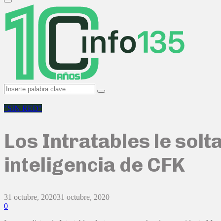
Primary
Menu
Search
Search
for:
"SIN RED"
Los Intratables le solt
inteligencia de CFK
31 octubre, 2020
31 octubre, 2020
0