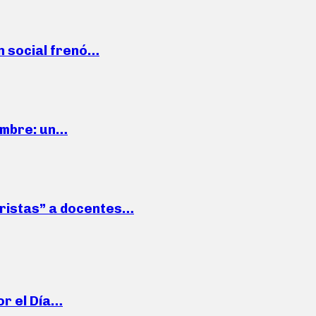
n social frenó…
iembre: un…
roristas” a docentes…
or el Día…