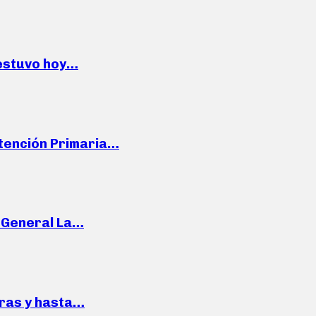
 estuvo hoy…
Atención Primaria…
e General La…
pras y hasta…