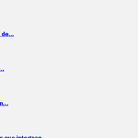
a de…
,…
ón…
ses que integran…