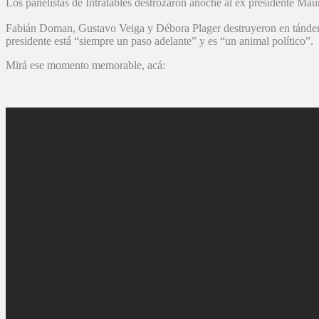
Los panelistas de Intratables destrozaron anoche al ex presidente Maur
Fabián Doman, Gustavo Veiga y Débora Plager destruyeron en tándem al
presidente está “siempre un paso adelante” y es “un animal político”.
Mirá ese momento memorable, acá: