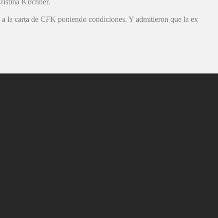
ristina Kirchner.
a a la carta de CFK poniendo condiciones. Y admitieron que la ex