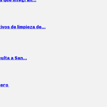
ivos de limpieza de…
culta a San…
mero