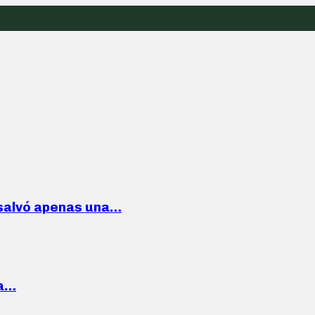
 salvó apenas una…
la…