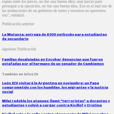
espías entre los jueces, no fue una buena idea; usar jueces para
perseguir a la oposición, no fue una buena idea. Eso es el mal uso de
las instituciones de un gobierno de turno y nosotros no queremos
eso”, enfatizó.
Publicación anterior
La Matanza: entrega de 8300 netbooks para estudiantes
de secundario
siguiente Publicación
Familias desalojadas en Escobar denuncian que fueron
estafadas por el hermano de un senador de Cambiemos
También en info135
León XIV visitará la Argentina en noviembre: un Papa
comprometido con los humildes, los migrantes y la justicia
social
Milei redobla los ataques: llamó “terroristas” a docentes y
estudiantes y volvió a cargar contra Kicillof y Cristina