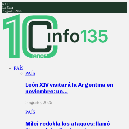
6.1
C
La Plata
7 agosto, 2026
Facebook
Twitter
Instagram
Youtube
PAÍS
PAÍS
León XIV visitará la Argentina en
noviembre: un…
5 agosto, 2026
PAÍS
Milei redobla los ataques: llamó