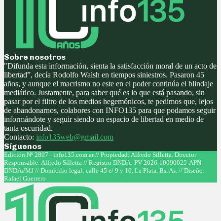
Sobre nosotros
"Difunda esta información, sienta la satisfacción moral de un acto de
libertad”, decía Rodolfo Walsh en tiempos siniestros. Pasaron 45
años, y aunque el macrismo no este en el poder continúa el blindaje
mediático. Justamente, para saber qué es lo que está pasando, sin
pasar por el filtro de los medios hegemónicos, te pedimos que, lejos
de abandonarnos, colabores con INFO135 para que podamos seguir
informándote y seguir siendo un espacio de libertad en medio de
tanta oscuridad.
Contacto:
info135web@gmail.com
Síguenos
Facebook
Twitter
Instagram
Youtube
Edición Nº 2807 - info135.com.ar // Propiedad: Alfredo Silletta. Director
Responsable: Alfredo Silletta // Registro DNDA: PV-2026-10090025-APN-
DNDA#MJ // Domicilio legal: calle 45 e/ 9 y 10, La Plata, Bs. As. // Diseño:
Rafael Guerrero