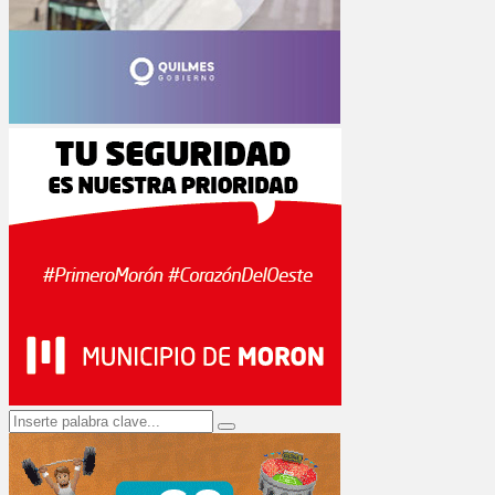
Search
Search
for: