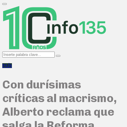
Search
for:
Primary
Menu
Search
Search
for:
PAÍS
Con durísimas
críticas al macrismo,
Alberto reclama que
salga la Reforma