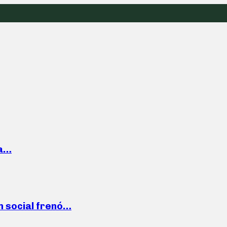
la…
n social frenó…