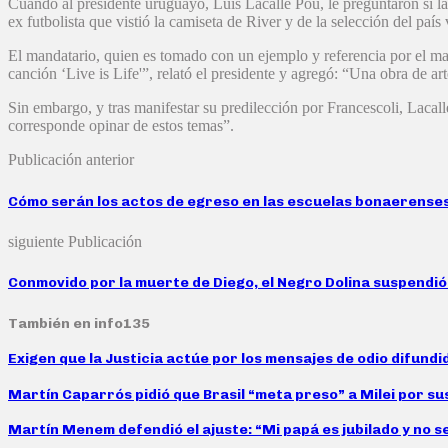
Cuando al presidente uruguayo, Luis Lacalle Pou, le preguntaron si 
ex futbolista que vistió la camiseta de River y de la selección del país
El mandatario, quien es tomado con un ejemplo y referencia por el ma
canción ‘Live is Life'”, relató el presidente y agregó: “Una obra de art
Sin embargo, y tras manifestar su predilección por Francescoli, Lacal
corresponde opinar de estos temas”.
Publicación anterior
Cómo serán los actos de egreso en las escuelas bonaerense
siguiente Publicación
Conmovido por la muerte de Diego, el Negro Dolina suspendi
También en info135
Exigen que la Justicia actúe por los mensajes de odio difund
Martín Caparrós pidió que Brasil “meta preso” a Milei por su
Martín Menem defendió el ajuste: “Mi papá es jubilado y no s