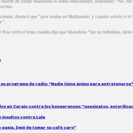
la muerte de Diego Maradona lo había emocionado, respondió: “No, fue 
 vecino.
crismo, destacó que “ayer estaba en Maldonado, y cuando volvía vi el v
e”.
le Pou cerró el tema cuando dijo que Maradona “fue un futbolista, ídolo
s
ó su programa de radio: “Nadie tiene ánimo para entretenerse
idos en Carajo contra los bonaerenses: “asesinatos, esteriliz
s insultos contra Lula
e queja. Dejó de tomar su café caro”