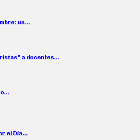
iembre: un…
roristas” a docentes…
cto…
or el Día…