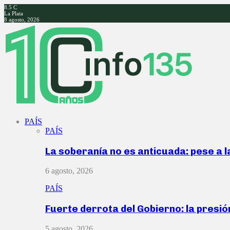
8.5
C
La Plata
8 agosto, 2026
Facebook
Twitter
Instagram
Youtube
PAÍS
PAÍS
La soberanía no es anticuada: pese a 
6 agosto, 2026
PAÍS
Fuerte derrota del Gobierno: la presió
5 agosto, 2026