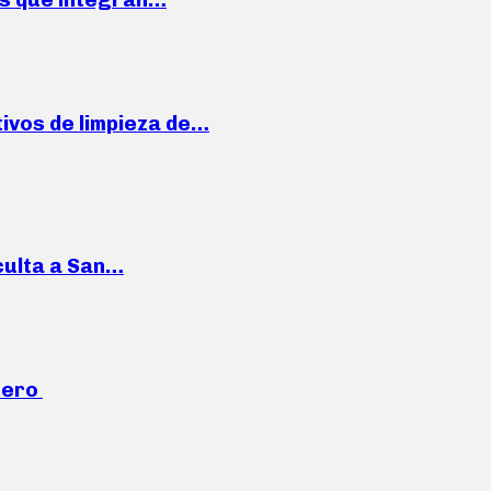
ivos de limpieza de…
culta a San…
mero