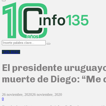
Primary
Menu
Search
Search
for:
"SIN RED"
El presidente uruguayo
muerte de Diego: “Me 
26 noviembre, 2020
26 noviembre, 2020
0