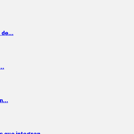
a de…
,…
ón…
ses que integran…