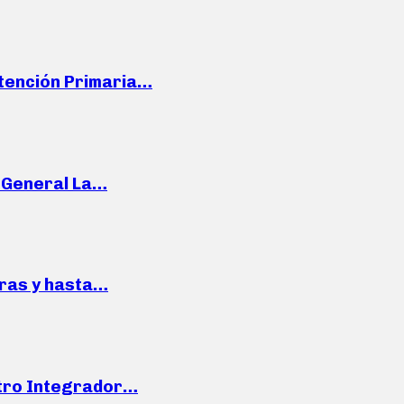
Atención Primaria…
e General La…
pras y hasta…
ntro Integrador…