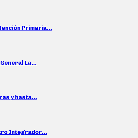
Atención Primaria…
e General La…
pras y hasta…
ntro Integrador…