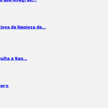
ivos de limpieza de…
culta a San…
mero