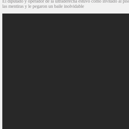
El diputado y operador de la ultraderecha estuvo como invitado al piso
las mentiras y le pegaron un baile inolvidable