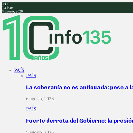
13
C
La Plata
7 agosto, 2026
Facebook
Twitter
Instagram
Youtube
PAÍS
PAÍS
La soberanía no es anticuada: pese a 
6 agosto, 2026
PAÍS
Fuerte derrota del Gobierno: la presió
5 agosto, 2026