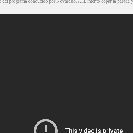
 del programa conducido por Novaresio. Allí, intentó copar la parada y 