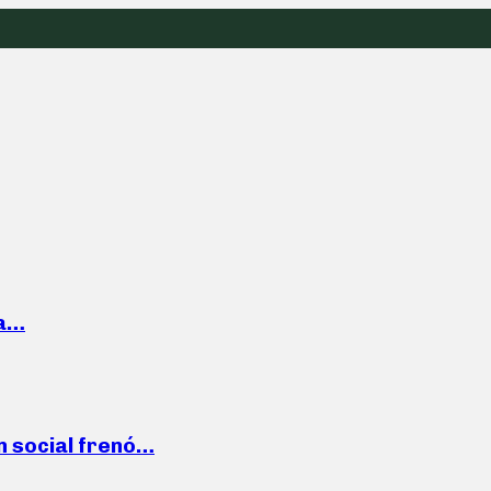
la…
n social frenó…