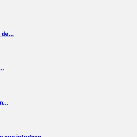
a de…
,…
ón…
ses que integran…