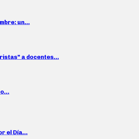
iembre: un…
roristas” a docentes…
cto…
or el Día…