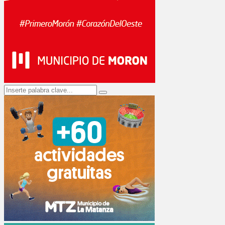
Search
Search
for: