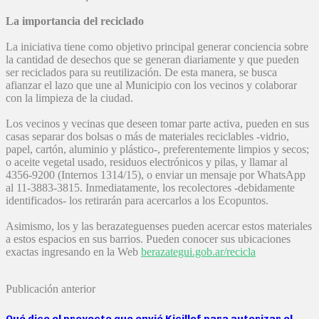
La importancia del reciclado
La iniciativa tiene como objetivo principal generar conciencia sobre
la cantidad de desechos que se generan diariamente y que pueden
ser reciclados para su reutilización. De esta manera, se busca
afianzar el lazo que une al Municipio con los vecinos y colaborar
con la limpieza de la ciudad.
Los vecinos y vecinas que deseen tomar parte activa, pueden en sus
casas separar dos bolsas o más de materiales reciclables -vidrio,
papel, cartón, aluminio y plástico-, preferentemente limpios y secos;
o aceite vegetal usado, residuos electrónicos y pilas, y llamar al
4356-9200 (Internos 1314/15), o enviar un mensaje por WhatsApp
al 11-3883-3815. Inmediatamente, los recolectores -debidamente
identificados- los retirarán para acercarlos a los Ecopuntos.
Asimismo, los y las berazateguenses pueden acercar estos materiales
a estos espacios en sus barrios. Pueden conocer sus ubicaciones
exactas ingresando en la Web
berazategui.gob.ar/recicla
Publicación anterior
Qué dice el proyecto que envió Kicillof para autorizar el