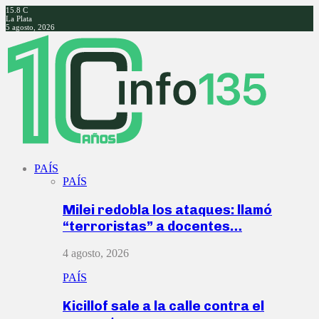
15.8
C
La Plata
5 agosto, 2026
Facebook
Twitter
Instagram
Youtube
PAÍS
PAÍS
Milei redobla los ataques: llamó
“terroristas” a docentes…
4 agosto, 2026
PAÍS
Kicillof sale a la calle contra el