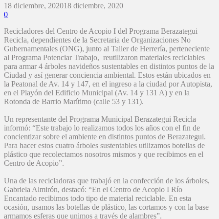
18 diciembre, 2020
18 diciembre, 2020
0
Recicladores del Centro de Acopio I del Programa Berazategui
Recicla, dependientes de la Secretaria de Organizaciones No
Gubernamentales (ONG), junto al Taller de Herrería, perteneciente
al Programa Potenciar Trabajo, reutilizaron materiales reciclables
para armar 4 árboles navideños sustentables en distintos puntos de la
Ciudad y así generar conciencia ambiental. Estos están ubicados en
la Peatonal de Av. 14 y 147, en el ingreso a la ciudad por Autopista,
en el Playón del Edificio Municipal (Av. 14 y 131 A) y en la
Rotonda de Barrio Marítimo (calle 53 y 131).
Un representante del Programa Municipal Berazategui Recicla
informó: “Este trabajo lo realizamos todos los años con el fin de
concientizar sobre el ambiente en distintos puntos de Berazategui.
Para hacer estos cuatro árboles sustentables utilizamos botellas de
plástico que recolectamos nosotros mismos y que recibimos en el
Centro de Acopio”.
Una de las recicladoras que trabajó en la confección de los árboles,
Gabriela Almirón, destacó: “En el Centro de Acopio I Río
Encantado recibimos todo tipo de material reciclable. En esta
ocasión, usamos las botellas de plástico, las cortamos y con la base
armamos esferas que unimos a través de alambres”.