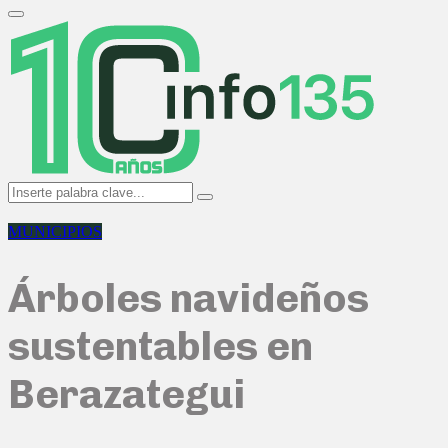
Search
for:
Primary
Menu
Search
Search
for:
MUNICIPIOS
Árboles navideños
sustentables en
Berazategui