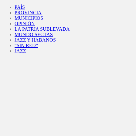
Facebook
Twitter
Instagram
Youtube
PAÍS
PROVINCIA
MUNICIPIOS
OPINIÓN
LA PATRIA SUBLEVADA
MUNDO SECTAS
JAZZ Y HABANOS
“SIN RED”
JAZZ