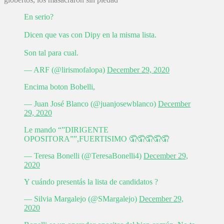
En serio?
Dicen que vas con Dipy en la misma lista.
Son tal para cual.
— ARF (@lirismofalopa)
December 29, 2020
Encima boton Bobelli,
— Juan José Blanco (@juanjosewblanco)
December
29, 2020
Le mando “”DIRIGENTE
OPOSITORA””,FUERTISIMO 🤦🤦🤦🤦🤦
— Teresa Bonelli (@TeresaBonelli4)
December 29,
2020
Y cuándo presentás la lista de candidatos ?
— Silvia Margalejo (@SMargalejo)
December 29,
2020