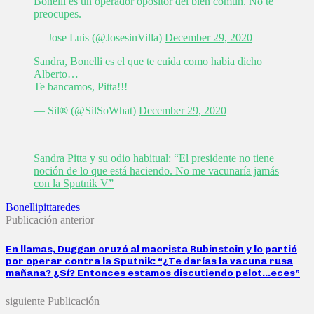
Bonelli es un operador opositor del bien común. No te
preocupes.
— Jose Luis (@JosesinVilla)
December 29, 2020
Sandra, Bonelli es el que te cuida como habia dicho
Alberto…
Te bancamos, Pitta!!!
— Sil® (@SilSoWhat)
December 29, 2020
Sandra Pitta y su odio habitual: “El presidente no tiene
noción de lo que está haciendo. No me vacunaría jamás
con la Sputnik V”
Bonelli
pitta
redes
Publicación anterior
En llamas, Duggan cruzó al macrista Rubinstein y lo partió
por operar contra la Sputnik: “¿Te darías la vacuna rusa
mañana? ¿Sí? Entonces estamos discutiendo pelot…eces”
siguiente Publicación