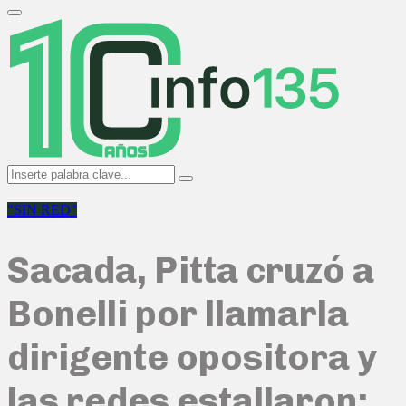
Search
for:
Primary
Menu
Search
Search
for:
"SIN RED"
Sacada, Pitta cruzó a
Bonelli por llamarla
dirigente opositora y
las redes estallaron: