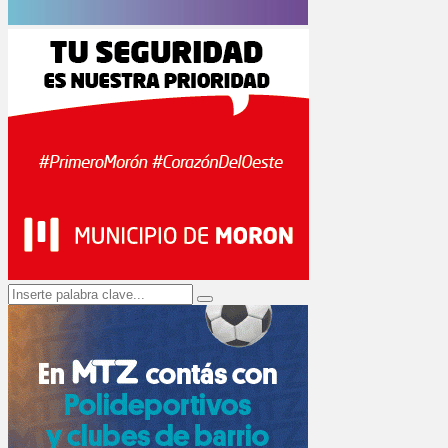
Search
Search
for: