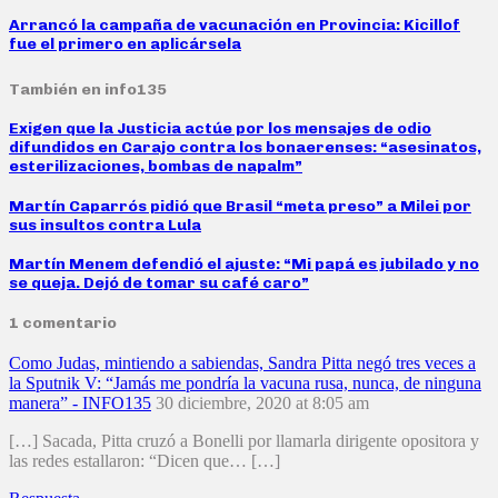
Arrancó la campaña de vacunación en Provincia: Kicillof
fue el primero en aplicársela
También en info135
Exigen que la Justicia actúe por los mensajes de odio
difundidos en Carajo contra los bonaerenses: “asesinatos,
esterilizaciones, bombas de napalm”
Martín Caparrós pidió que Brasil “meta preso” a Milei por
sus insultos contra Lula
Martín Menem defendió el ajuste: “Mi papá es jubilado y no
se queja. Dejó de tomar su café caro”
1 comentario
Como Judas, mintiendo a sabiendas, Sandra Pitta negó tres veces a
la Sputnik V: “Jamás me pondría la vacuna rusa, nunca, de ninguna
manera” - INFO135
30 diciembre, 2020 at 8:05 am
[…] Sacada, Pitta cruzó a Bonelli por llamarla dirigente opositora y
las redes estallaron: “Dicen que… […]