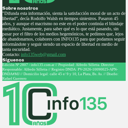
Sobre nosotros
"Difunda esta información, sienta la satisfacción moral de un acto de
libertad”, decía Rodolfo Walsh en tiempos siniestros. Pasaron 45
años, y aunque el macrismo no este en el poder continúa el blindaje
mediático. Justamente, para saber qué es lo que está pasando, sin
pasar por el filtro de los medios hegemónicos, te pedimos que, lejos
de abandonarnos, colabores con INFO135 para que podamos seguir
informándote y seguir siendo un espacio de libertad en medio de
tanta oscuridad.
Contacto:
info135web@gmail.com
Síguenos
Facebook
Twitter
Instagram
Youtube
Edición Nº 2807 - info135.com.ar // Propiedad: Alfredo Silletta. Director
Responsable: Alfredo Silletta // Registro DNDA: PV-2026-10090025-APN-
DNDA#MJ // Domicilio legal: calle 45 e/ 9 y 10, La Plata, Bs. As. // Diseño:
Rafael Guerrero