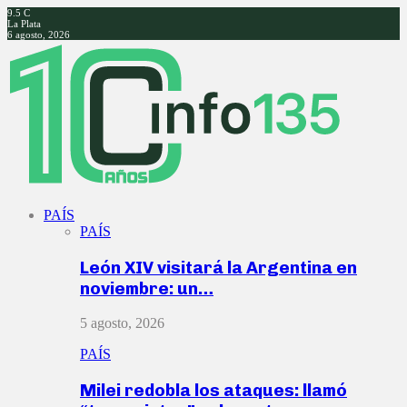
9.5
C
La Plata
6 agosto, 2026
Facebook
Twitter
Instagram
Youtube
PAÍS
PAÍS
León XIV visitará la Argentina en
noviembre: un…
5 agosto, 2026
PAÍS
Milei redobla los ataques: llamó