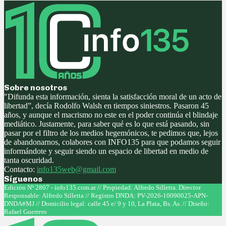
Sobre nosotros
"Difunda esta información, sienta la satisfacción moral de un acto de
libertad”, decía Rodolfo Walsh en tiempos siniestros. Pasaron 45
años, y aunque el macrismo no este en el poder continúa el blindaje
mediático. Justamente, para saber qué es lo que está pasando, sin
pasar por el filtro de los medios hegemónicos, te pedimos que, lejos
de abandonarnos, colabores con INFO135 para que podamos seguir
informándote y seguir siendo un espacio de libertad en medio de
tanta oscuridad.
Contacto:
info135web@gmail.com
Síguenos
Facebook
Twitter
Instagram
Youtube
Edición Nº 2807 - info135.com.ar // Propiedad: Alfredo Silletta. Director
Responsable: Alfredo Silletta // Registro DNDA: PV-2026-10090025-APN-
DNDA#MJ // Domicilio legal: calle 45 e/ 9 y 10, La Plata, Bs. As. // Diseño:
Rafael Guerrero