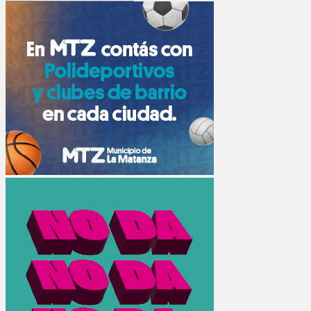
Search
for: