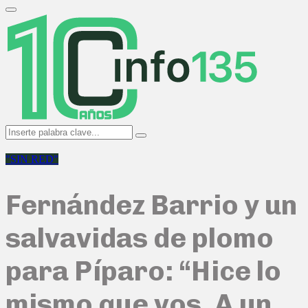
Search
for:
Primary
Menu
Search
Search
for:
"SIN RED"
Fernández Barrio y un
salvavidas de plomo
para Píparo: “Hice lo
mismo que vos. A un