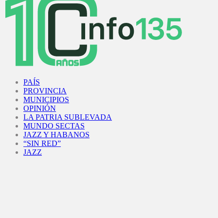
Facebook
Twitter
Instagram
Youtube
PAÍS
PROVINCIA
MUNICIPIOS
OPINIÓN
LA PATRIA SUBLEVADA
MUNDO SECTAS
JAZZ Y HABANOS
“SIN RED”
JAZZ