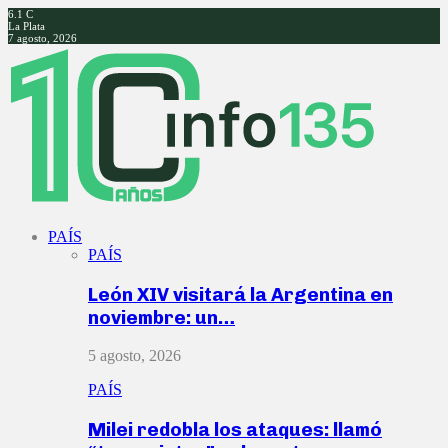
6.1
C
La Plata
7 agosto, 2026
Facebook
Twitter
Instagram
Youtube
PAÍS
PAÍS
León XIV visitará la Argentina en
noviembre: un…
5 agosto, 2026
PAÍS
Milei redobla los ataques: llamó