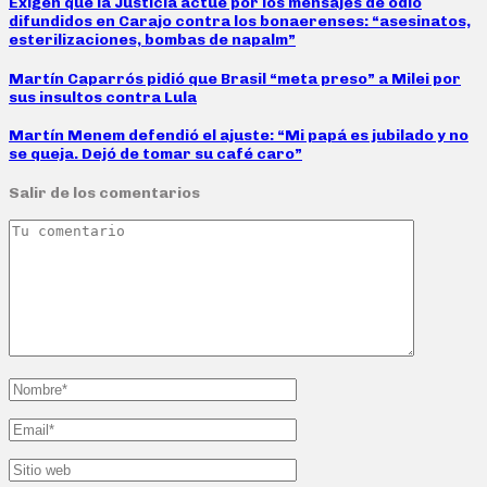
Exigen que la Justicia actúe por los mensajes de odio
difundidos en Carajo contra los bonaerenses: “asesinatos,
esterilizaciones, bombas de napalm”
Martín Caparrós pidió que Brasil “meta preso” a Milei por
sus insultos contra Lula
Martín Menem defendió el ajuste: “Mi papá es jubilado y no
se queja. Dejó de tomar su café caro”
Salir de los comentarios