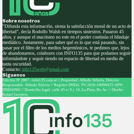
Sobre nosotros
"Difunda esta información, sienta la satisfacción moral de un acto de
libertad”, decía Rodolfo Walsh en tiempos siniestros. Pasaron 45
años, y aunque el macrismo no este en el poder continúa el blindaje
mediático. Justamente, para saber qué es lo que está pasando, sin
pasar por el filtro de los medios hegemónicos, te pedimos que, lejos
de abandonarnos, colabores con INFO135 para que podamos seguir
informándote y seguir siendo un espacio de libertad en medio de
tanta oscuridad.
Contacto:
info135web@gmail.com
Síguenos
Facebook
Twitter
Instagram
Youtube
Edición Nº 2807 - info135.com.ar // Propiedad: Alfredo Silletta. Director
Responsable: Alfredo Silletta // Registro DNDA: PV-2026-10090025-APN-
DNDA#MJ // Domicilio legal: calle 45 e/ 9 y 10, La Plata, Bs. As. // Diseño:
Rafael Guerrero