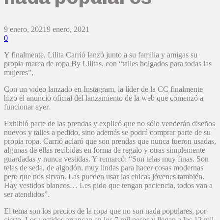
9 enero, 2021
9 enero, 2021
0
Y finalmente, Lilita Carrió lanzó junto a su familia y amigas su
propia marca de ropa By Lilitas, con “talles holgados para todas las
mujeres”,
Con un video lanzado en Instagram, la líder de la CC finalmente
hizo el anuncio oficial del lanzamiento de la web que comenzó a
funcionar ayer.
Exhibió parte de las prendas y explicó que no sólo venderán diseños
nuevos y talles a pedido, sino además se podrá comprar parte de su
propia ropa. Carrió aclaró que son prendas que nunca fueron usadas,
algunas de ellas recibidas en forma de regalo y otras simplemente
guardadas y nunca vestidas. Y remarcó: “Son telas muy finas. Son
telas de seda, de algodón, muy lindas para hacer cosas modernas
pero que nos sirvan. Las pueden usar las chicas jóvenes también.
Hay vestidos blancos… Les pido que tengan paciencia, todos van a
ser atendidos”.
El tema son los precios de la ropa que no son nada populares, por
cierto. Los vestidos arrancan en los 7 mil pesos y llegan a los 12 mil