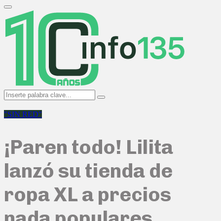
Search
for:
Primary
Menu
Search
Search
for:
"SIN RED"
¡Paren todo! Lilita
lanzó su tienda de
ropa XL a precios
nada populares