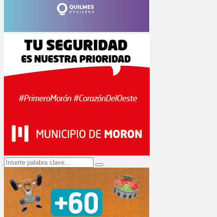
Search
Search
for: