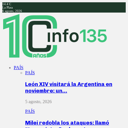
14.4
C
La Plata
6 agosto, 2026
Facebook
Twitter
Instagram
Youtube
PAÍS
PAÍS
León XIV visitará la Argentina en
noviembre: un…
5 agosto, 2026
PAÍS
Milei redobla los ataques: llamó