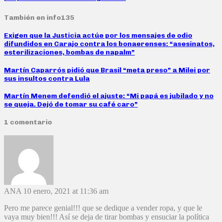
También en info135
Exigen que la Justicia actúe por los mensajes de odio
difundidos en Carajo contra los bonaerenses: “asesinatos,
esterilizaciones, bombas de napalm”
Martín Caparrós pidió que Brasil “meta preso” a Milei por
sus insultos contra Lula
Martín Menem defendió el ajuste: “Mi papá es jubilado y no
se queja. Dejó de tomar su café caro”
1 comentario
ANA
10 enero, 2021 at 11:36 am
Pero me parece genial!!! que se dedique a vender ropa, y que le
vaya muy bien!!! Así se deja de tirar bombas y ensuciar la política