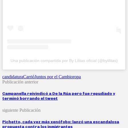
Una publicación compartida por By Lilitas oficial (@bylilitas)
candidatura
Carrió
Juntos por el Cambio
ropa
Publicación anterior
Campanella reivindicó a De la Rúa pero fue repudiado y
terminó borrando el tweet
siguiente Publicación
Pichetto, cada vez más xenófobo: lanzó una escandalosa
propuesta contra los inmigrantes