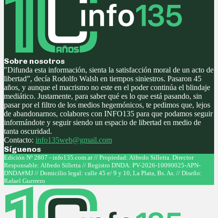
Sobre nosotros
"Difunda esta información, sienta la satisfacción moral de un acto de
libertad”, decía Rodolfo Walsh en tiempos siniestros. Pasaron 45
años, y aunque el macrismo no este en el poder continúa el blindaje
mediático. Justamente, para saber qué es lo que está pasando, sin
pasar por el filtro de los medios hegemónicos, te pedimos que, lejos
de abandonarnos, colabores con INFO135 para que podamos seguir
informándote y seguir siendo un espacio de libertad en medio de
tanta oscuridad.
Contacto:
info135web@gmail.com
Síguenos
Facebook
Twitter
Instagram
Youtube
Edición Nº 2807 - info135.com.ar // Propiedad: Alfredo Silletta. Director
Responsable: Alfredo Silletta // Registro DNDA: PV-2026-10090025-APN-
DNDA#MJ // Domicilio legal: calle 45 e/ 9 y 10, La Plata, Bs. As. // Diseño:
Rafael Guerrero