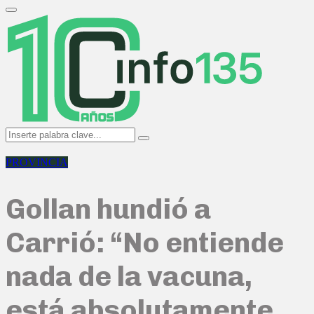
Search
for:
Primary
Menu
Search
Search
for:
PROVINCIA
Gollan hundió a
Carrió: “No entiende
nada de la vacuna,
está absolutamente