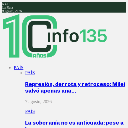
6.4
C
La Plata
9 agosto, 2026
Facebook
Twitter
Instagram
Youtube
PAÍS
PAÍS
Represión, derrota y retroceso: Milei
salvó apenas una…
7 agosto, 2026
PAÍS
La soberanía no es anticuada: pese a