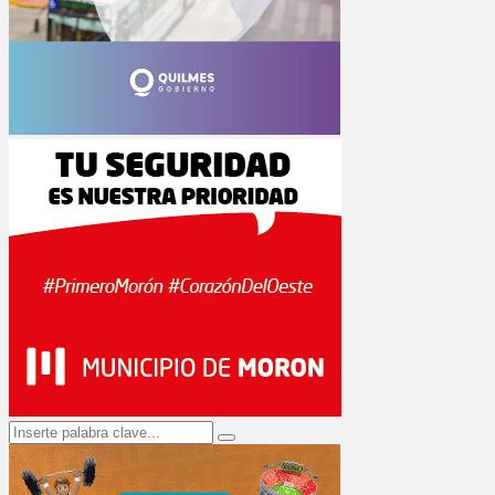
Search
Search
for: