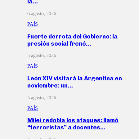
la…
6 agosto, 2026
PAÍS
Fuerte derrota del Gobierno: la
presión social frenó…
5 agosto, 2026
PAÍS
León XIV visitará la Argentina en
noviembre: un…
5 agosto, 2026
PAÍS
Milei redobla los ataques: llamó
“terroristas” a docentes…