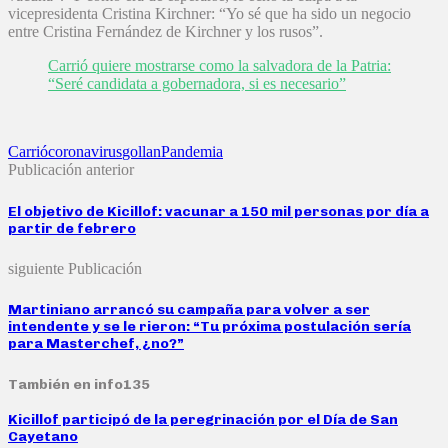
vicepresidenta Cristina Kirchner: “Yo sé que ha sido un negocio
entre Cristina Fernández de Kirchner y los rusos”.
Carrió quiere mostrarse como la salvadora de la Patria:
“Seré candidata a gobernadora, si es necesario”
Carrió
coronavirus
gollan
Pandemia
Publicación anterior
El objetivo de Kicillof: vacunar a 150 mil personas por día a
partir de febrero
siguiente Publicación
Martiniano arrancó su campaña para volver a ser
intendente y se le rieron: “Tu próxima postulación sería
para Masterchef, ¿no?”
También en info135
Kicillof participó de la peregrinación por el Día de San
Cayetano