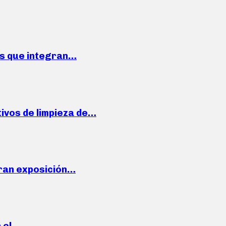
ses que integran…
ivos de limpieza de…
ran exposición…
n el…