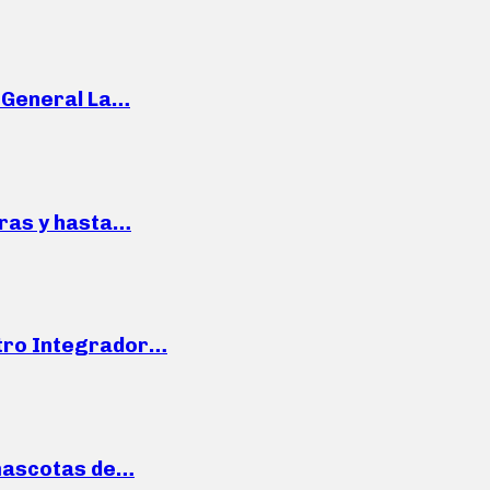
e General La…
pras y hasta…
ntro Integrador…
mascotas de…