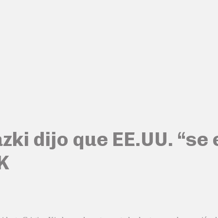
azki dijo que EE.UU. “se
K