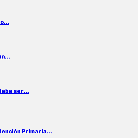
cto…
 un…
“Debe ser…
Atención Primaria…