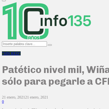
Primary
Menu
Search
Search
for:
"SIN RED"
Patético nivel mil, Wiñ
sólo para pegarle a CF
21 enero, 2021
21 enero, 2021
0