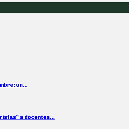
iembre: un…
roristas” a docentes…