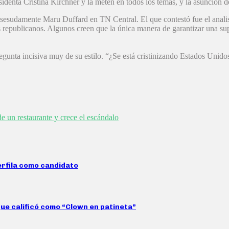
enta Cristina Kirchner y la meten en todos los temas, y la asunción d
sesudamente Maru Duffard en TN Central. El que contestó fue el analis
os republicanos. Algunos creen que la única manera de garantizar una s
gunta incisiva muy de su estilo. “¿Se está cristinizando Estados Unidos
 un restaurante y crece el escándalo
erfila como candidato
que calificó como “Clown en patineta”