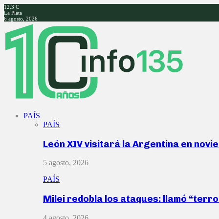
12.3
C
La Plata
6 agosto, 2026
Facebook
Twitter
Instagram
Youtube
PAÍS
PAÍS
León XIV visitará la Argentina en nov
5 agosto, 2026
PAÍS
Milei redobla los ataques: llamó “ter
4 agosto, 2026