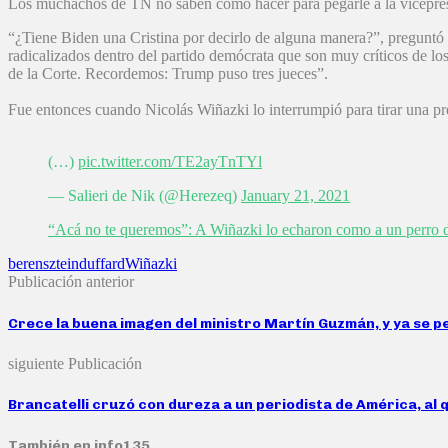
Los muchachos de TN no saben cómo hacer para pegarle a la vicepresid
“¿Tiene Biden una Cristina por decirlo de alguna manera?”, preguntó 
radicalizados dentro del partido demócrata que son muy críticos de l
de la Corte. Recordemos: Trump puso tres jueces”.
Fue entonces cuando Nicolás Wiñazki lo interrumpió para tirar una pre
(…)
pic.twitter.com/TE2ayTnTYl
— Salieri de Nik (@Herezeq)
January 21, 2021
“Acá no te queremos”: A Wiñazki lo echaron como a un perro de
berensztein
duffard
Wiñazki
Publicación anterior
Crece la buena imagen del ministro Martín Guzmán, y ya se p
siguiente Publicación
Brancatelli cruzó con dureza a un periodista de América, al 
También en info135