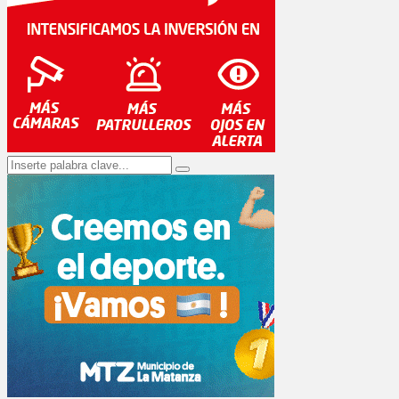
Search
Search
for: