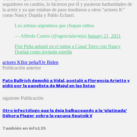
seguidores en cambio, lo hicieron por él y pusieron barbaridades de
la actriz y ya que estaban de paso insultaron a otros “actores K”
como Nancy Dupláa y Pablo Echarri.
Los artistas argentinos que chupan orthos
— Alfredo Casero (@agencialavieja)
January 21, 2021
Flor Peña aplastó en el rating a Canal Trece con Nancy
Duplaá como invitada estrella
actores K
flor peña
JOe Biden
Publicación anterior
Pato Bullrich demolió a Vidal, postuló a Florencia Arietto y
pidió por la panelista de Majul en las listas
siguiente Publicación
Otro infectólogo que la deja balbuceando a la ‘platinada’
Débora Plager sobre la vacuna Sputnik V
También en info135