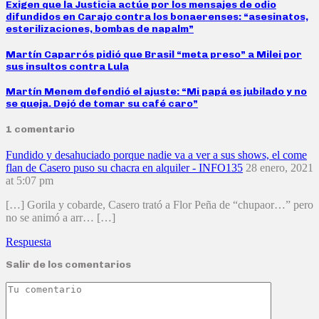
Exigen que la Justicia actúe por los mensajes de odio
difundidos en Carajo contra los bonaerenses: “asesinatos,
esterilizaciones, bombas de napalm”
Martín Caparrós pidió que Brasil “meta preso” a Milei por
sus insultos contra Lula
Martín Menem defendió el ajuste: “Mi papá es jubilado y no
se queja. Dejó de tomar su café caro”
1 comentario
Fundido y desahuciado porque nadie va a ver a sus shows, el come
flan de Casero puso su chacra en alquiler - INFO135
28 enero, 2021
at 5:07 pm
[…] Gorila y cobarde, Casero trató a Flor Peña de “chupaor…” pero
no se animó a arr… […]
Respuesta
Salir de los comentarios