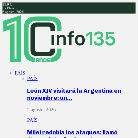
13.9
C
La Plata
6 agosto, 2026
Facebook
Twitter
Instagram
Youtube
PAÍS
PAÍS
León XIV visitará la Argentina en
noviembre: un…
5 agosto, 2026
PAÍS
Milei redobla los ataques: llamó