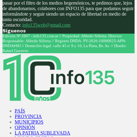
pasar por el filtro de los medios hegemónicos, te pedimos que, lejos
de abandonarnos, colabores con INFO135 para que podamos seguir
informándote y seguir siendo un espacio de libertad en medio de
tanta oscuridad.
Contacto:
info135web@gmail.com
Síguenos
Facebook
Twitter
Instagram
Youtube
Edición Nº 2807 - info135.com.ar // Propiedad: Alfredo Silletta. Director
Responsable: Alfredo Silletta // Registro DNDA: PV-2026-10090025-APN-
DNDA#MJ // Domicilio legal: calle 45 e/ 9 y 10, La Plata, Bs. As. // Diseño:
Rafael Guerrero
Facebook
Twitter
Instagram
Youtube
PAÍS
PROVINCIA
MUNICIPIOS
OPINIÓN
LA PATRIA SUBLEVADA