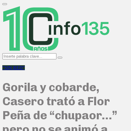
Search
for:
Primary
Menu
Search
Search
for:
"SIN RED"
Gorila y cobarde,
Casero trató a Flor
Peña de “chupaor…”
pero no se animó a